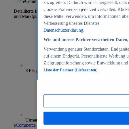
eCommerce Insights
zuzugreifen. Dadurch wird sichergestellt, dass 
Cookie-Präferenzen jederzeit verwalten. Klick
Detaillierte Informationen zu mehr als 39.000 Online-Shops
und Marktplätzen
diese Mittel verwenden, um Informationen über
Verbesserung unseres Dienstes.
Datenschutzerklärung.
Wir und unsere Partner verarbeiten Daten, 
Verwendung genauer Standortdaten. Endgeräteei
auf einem Endgerät. Personalisierte Werbung 
Zielgruppenforschung sowie Entwicklung und
70+
KPIs pro Shop
Liste der Partner (Lieferanten)
Umsatzanalysen und -prognosen
eCommerce Insights entdecken