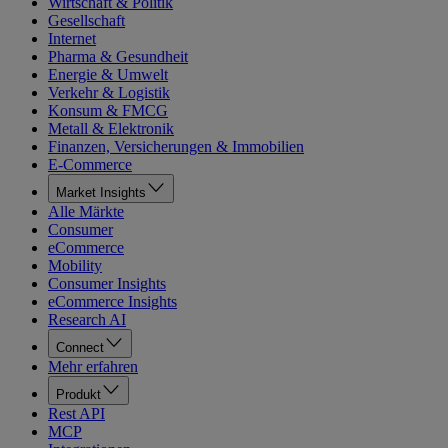
Wirtschaft & Politik
Gesellschaft
Internet
Pharma & Gesundheit
Energie & Umwelt
Verkehr & Logistik
Konsum & FMCG
Metall & Elektronik
Finanzen, Versicherungen & Immobilien
E-Commerce
Market Insights
Alle Märkte
Consumer
eCommerce
Mobility
Consumer Insights
eCommerce Insights
Research AI
Connect
Mehr erfahren
Produkt
Rest API
MCP