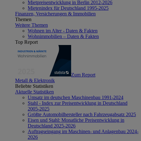
Mietpreisentwicklung in Berlin 2012-2026
Mietenindex für Deutschland 1995-2025
Finanzen, Versicherungen & Immobilien
Themen
Weitere Themen
Wohnen im Alter - Daten & Fakten
Wohnimmobilien – Daten & Fakten
Top Report
Zum Report
Metall & Elektronik
Beliebte Statistiken
Aktuelle Statistiken
Umsatz im deutschen Maschinenbau 1991-2024
Stahl - Index zur Preisentwicklung in Deutschland
2005-2025
Größte Automobilhersteller nach Fahrzeugabsatz 2025
Eisen und Stahl: Monatliche Preisentwicklung in
Deutschland 2025-2026
Auftragseingang im Maschinen- und Anlagenbau 2024-
2026