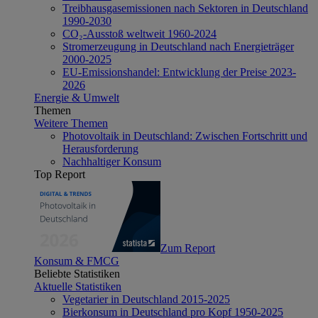
Treibhausgasemissionen nach Sektoren in Deutschland
1990-2030
CO₂-Ausstoß weltweit 1960-2024
Stromerzeugung in Deutschland nach Energieträger
2000-2025
EU-Emissionshandel: Entwicklung der Preise 2023-
2026
Energie & Umwelt
Themen
Weitere Themen
Photovoltaik in Deutschland: Zwischen Fortschritt und
Herausforderung
Nachhaltiger Konsum
Top Report
Zum Report
Konsum & FMCG
Beliebte Statistiken
Aktuelle Statistiken
Vegetarier in Deutschland 2015-2025
Bierkonsum in Deutschland pro Kopf 1950-2025