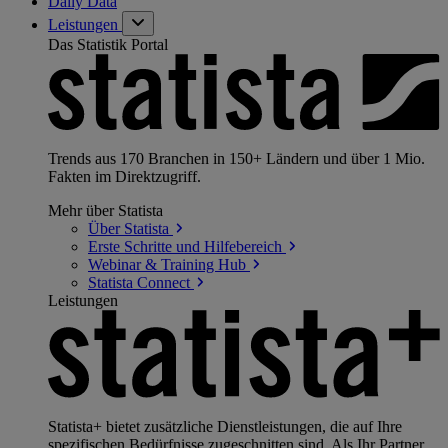
Daily Data
Leistungen
Das Statistik Portal
Trends aus 170 Branchen in 150+ Ländern und über 1 Mio.
Fakten im Direktzugriff.
Mehr über Statista
Über
Statista
Erste Schritte und
Hilfebereich
Webinar & Training
Hub
Statista
Connect
Leistungen
Statista+ bietet zusätzliche Dienstleistungen, die auf Ihre
spezifischen Bedürfnisse zugeschnitten sind. Als Ihr Partner