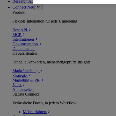
Research AI
Connect
Neu
Produkt
Flexible Integration für jede Umgebung
Rest API
MCP
Integrationen
Dokumentation
Demo buchen
KI-Assistenten
Schnelle Antworten, menschengeprüfte Insights
Marktforschung
Strategie
Marketing & PR
Sales
Alle ansehen
Statista Connect
Verlässliche Daten, in jedem Workflow
Mehr
erfahren