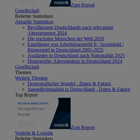
Zum Report
Gesellschaft
Beliebte Statistiken
Aktuelle Statistiken
Bevölkerung Deutschlands nach relevanten
Altersgruppen 2024
Die reichsten Menschen der Welt 2026
Empfänger von Arbeitslosengeld II / Sozialgeld /
Bürgergeld in Deutschland 2005-2025
Ausländer in Deutschland nach Nationalität 2025
Demografie: Altersstruktur in Deutschland 2024
Gesellschaft
Themen
Weitere Themen
Demografischer Wandel - Daten & Fakten
Jugendkriminalität in Deutschland - Daten & Fakten
Top Report
Zum Report
Verkehr & Logistik
Beliebte Statistiken