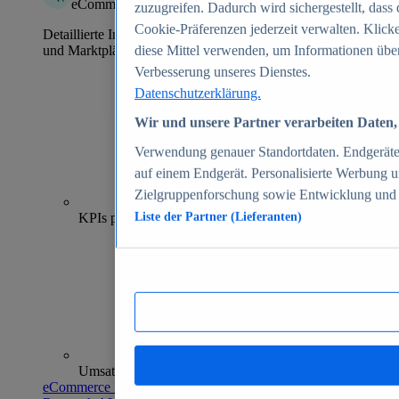
eCommerce Insights
zuzugreifen. Dadurch wird sichergestellt, dass 
Cookie-Präferenzen jederzeit verwalten. Klick
Detaillierte Informationen zu mehr als 39.000 Online-Shops
und Marktplätzen
diese Mittel verwenden, um Informationen über
Verbesserung unseres Dienstes.
Datenschutzerklärung.
Wir und unsere Partner verarbeiten Daten, 
Verwendung genauer Standortdaten. Endgeräteei
auf einem Endgerät. Personalisierte Werbung 
Zielgruppenforschung sowie Entwicklung und
70+
KPIs pro Shop
Liste der Partner (Lieferanten)
Umsatzanalysen und -prognosen
eCommerce Insights entdecken