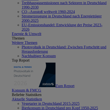
Treibhausgasemissionen nach Sektoren in Deutschland
1990-2030
CO₂-Ausstoß weltweit 1960-2024
Stromerzeugung in Deutschland nach Energieträger
2000-2025
EU-Emissionshandel: Entwicklung der Preise 2023-
2026
Energie & Umwelt
Themen
Weitere Themen
Photovoltaik in Deutschland: Zwischen Fortschritt und
Herausforderung
Nachhaltiger Konsum
Top Report
Zum Report
Konsum & FMCG
Beliebte Statistiken
Aktuelle Statistiken
Vegetarier in Deutschland 2015-2025
Bierkonsum in Deutschland pro Kopf 1950-2025