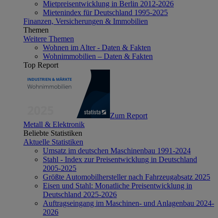
Mietpreisentwicklung in Berlin 2012-2026
Mietenindex für Deutschland 1995-2025
Finanzen, Versicherungen & Immobilien
Themen
Weitere Themen
Wohnen im Alter - Daten & Fakten
Wohnimmobilien – Daten & Fakten
Top Report
Zum Report
Metall & Elektronik
Beliebte Statistiken
Aktuelle Statistiken
Umsatz im deutschen Maschinenbau 1991-2024
Stahl - Index zur Preisentwicklung in Deutschland
2005-2025
Größte Automobilhersteller nach Fahrzeugabsatz 2025
Eisen und Stahl: Monatliche Preisentwicklung in
Deutschland 2025-2026
Auftragseingang im Maschinen- und Anlagenbau 2024-
2026