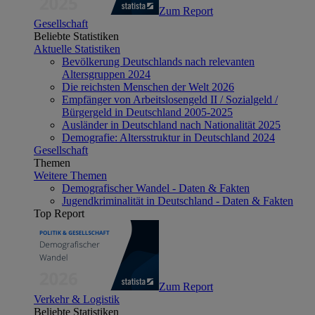
Zum Report
Gesellschaft
Beliebte Statistiken
Aktuelle Statistiken
Bevölkerung Deutschlands nach relevanten
Altersgruppen 2024
Die reichsten Menschen der Welt 2026
Empfänger von Arbeitslosengeld II / Sozialgeld /
Bürgergeld in Deutschland 2005-2025
Ausländer in Deutschland nach Nationalität 2025
Demografie: Altersstruktur in Deutschland 2024
Gesellschaft
Themen
Weitere Themen
Demografischer Wandel - Daten & Fakten
Jugendkriminalität in Deutschland - Daten & Fakten
Top Report
Zum Report
Verkehr & Logistik
Beliebte Statistiken