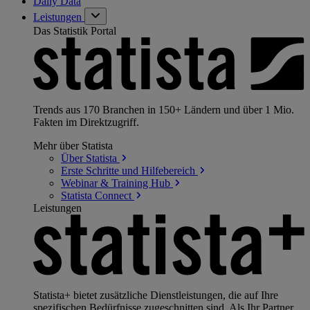
Daily Data
Leistungen
Das Statistik Portal
Trends aus 170 Branchen in 150+ Ländern und über 1 Mio.
Fakten im Direktzugriff.
Mehr über Statista
Über
Statista
Erste Schritte und
Hilfebereich
Webinar & Training
Hub
Statista
Connect
Leistungen
Statista+ bietet zusätzliche Dienstleistungen, die auf Ihre
spezifischen Bedürfnisse zugeschnitten sind. Als Ihr Partner