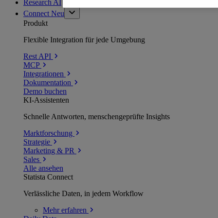
Research AI
Connect
Neu
Produkt
Flexible Integration für jede Umgebung
Rest API
MCP
Integrationen
Dokumentation
Demo buchen
KI-Assistenten
Schnelle Antworten, menschengeprüfte Insights
Marktforschung
Strategie
Marketing & PR
Sales
Alle ansehen
Statista Connect
Verlässliche Daten, in jedem Workflow
Mehr
erfahren