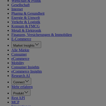
Wirtschaft & Politik
Gesellschaft
Internet
Pharma & Gesundheit
Energie & Umwelt
Verkehr & Logistik
Konsum & FMCG
Metall & Elektronik
Finanzen, Versicherungen & Immobilien
E-Commerce
Market Insights
Alle Märkte
Consumer
eCommerce
Mobility
Consumer Insights
eCommerce Insights
Research AI
Connect
Mehr erfahren
Produkt
Rest API
MCP