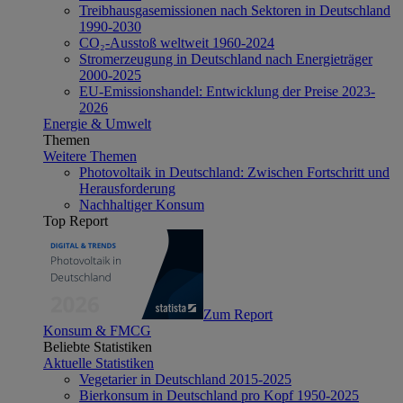
Treibhausgasemissionen nach Sektoren in Deutschland
1990-2030
CO₂-Ausstoß weltweit 1960-2024
Stromerzeugung in Deutschland nach Energieträger
2000-2025
EU-Emissionshandel: Entwicklung der Preise 2023-
2026
Energie & Umwelt
Themen
Weitere Themen
Photovoltaik in Deutschland: Zwischen Fortschritt und
Herausforderung
Nachhaltiger Konsum
Top Report
Zum Report
Konsum & FMCG
Beliebte Statistiken
Aktuelle Statistiken
Vegetarier in Deutschland 2015-2025
Bierkonsum in Deutschland pro Kopf 1950-2025