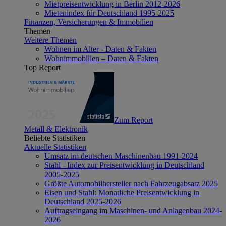
Mietpreisentwicklung in Berlin 2012-2026
Mietenindex für Deutschland 1995-2025
Finanzen, Versicherungen & Immobilien
Themen
Weitere Themen
Wohnen im Alter - Daten & Fakten
Wohnimmobilien – Daten & Fakten
Top Report
Zum Report
Metall & Elektronik
Beliebte Statistiken
Aktuelle Statistiken
Umsatz im deutschen Maschinenbau 1991-2024
Stahl - Index zur Preisentwicklung in Deutschland
2005-2025
Größte Automobilhersteller nach Fahrzeugabsatz 2025
Eisen und Stahl: Monatliche Preisentwicklung in
Deutschland 2025-2026
Auftragseingang im Maschinen- und Anlagenbau 2024-
2026