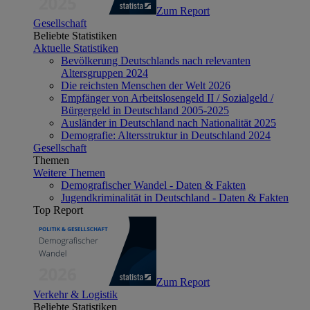
Zum Report
Gesellschaft
Beliebte Statistiken
Aktuelle Statistiken
Bevölkerung Deutschlands nach relevanten
Altersgruppen 2024
Die reichsten Menschen der Welt 2026
Empfänger von Arbeitslosengeld II / Sozialgeld /
Bürgergeld in Deutschland 2005-2025
Ausländer in Deutschland nach Nationalität 2025
Demografie: Altersstruktur in Deutschland 2024
Gesellschaft
Themen
Weitere Themen
Demografischer Wandel - Daten & Fakten
Jugendkriminalität in Deutschland - Daten & Fakten
Top Report
Zum Report
Verkehr & Logistik
Beliebte Statistiken