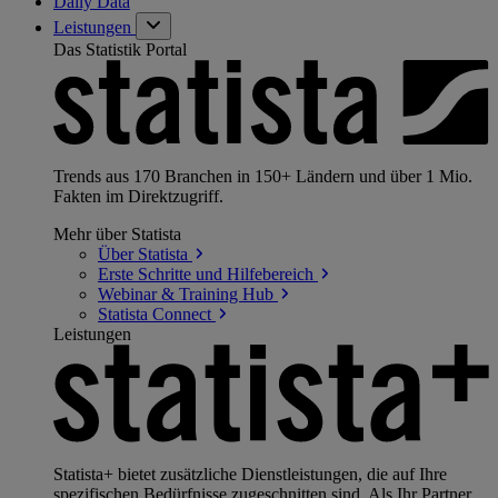
Daily Data
Leistungen
Das Statistik Portal
Trends aus 170 Branchen in 150+ Ländern und über 1 Mio.
Fakten im Direktzugriff.
Mehr über Statista
Über
Statista
Erste Schritte und
Hilfebereich
Webinar & Training
Hub
Statista
Connect
Leistungen
Statista+ bietet zusätzliche Dienstleistungen, die auf Ihre
spezifischen Bedürfnisse zugeschnitten sind. Als Ihr Partner