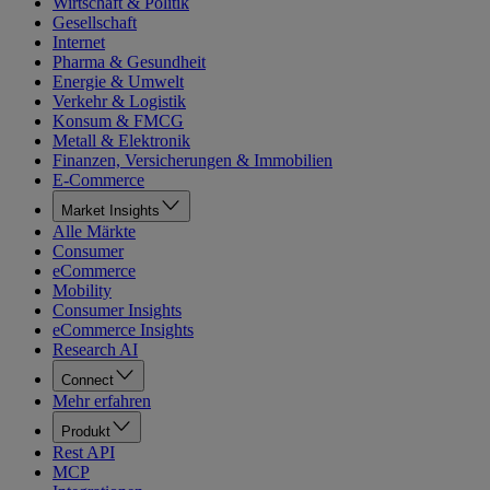
Wirtschaft & Politik
Gesellschaft
Internet
Pharma & Gesundheit
Energie & Umwelt
Verkehr & Logistik
Konsum & FMCG
Metall & Elektronik
Finanzen, Versicherungen & Immobilien
E-Commerce
Market Insights
Alle Märkte
Consumer
eCommerce
Mobility
Consumer Insights
eCommerce Insights
Research AI
Connect
Mehr erfahren
Produkt
Rest API
MCP