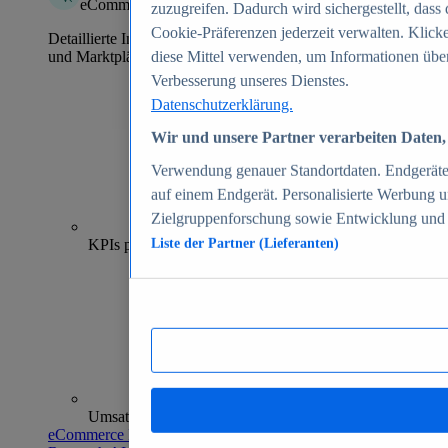
eCommerce Insights
zuzugreifen. Dadurch wird sichergestellt, dass 
Cookie-Präferenzen jederzeit verwalten. Klick
Detaillierte Informationen zu mehr als 39.000 Online-Shops
und Marktplätzen
diese Mittel verwenden, um Informationen über
Verbesserung unseres Dienstes.
Datenschutzerklärung.
Wir und unsere Partner verarbeiten Daten, 
Verwendung genauer Standortdaten. Endgeräteei
auf einem Endgerät. Personalisierte Werbung 
Zielgruppenforschung sowie Entwicklung und
70+
KPIs pro Shop
Liste der Partner (Lieferanten)
Umsatzanalysen und -prognosen
eCommerce Insights entdecken