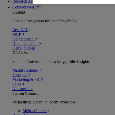
Research AI
Connect
Neu
Produkt
Flexible Integration für jede Umgebung
Rest API
MCP
Integrationen
Dokumentation
Demo buchen
KI-Assistenten
Schnelle Antworten, menschengeprüfte Insights
Marktforschung
Strategie
Marketing & PR
Sales
Alle ansehen
Statista Connect
Verlässliche Daten, in jedem Workflow
Mehr
erfahren