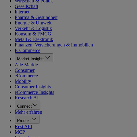
Wirtschaft & Politik
Gesellschaft
Internet
Pharma & Gesundheit
Energie & Umwelt
Verkehr & Logistik
Konsum & FMCG
Metall & Elektronik
Finanzen, Versicherungen & Immobilien
E-Commerce
Market Insights
Alle Märkte
Consumer
eCommerce
Mobility
Consumer Insights
eCommerce Insights
Research AI
Connect
Mehr erfahren
Produkt
Rest API
MCP