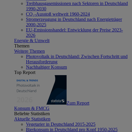
Treibhausgasemissionen nach Sektoren in Deutschland
1990-2030
CO₂-Ausstoß weltweit 1960-2024
Stromerzeugung in Deutschland nach Energieträger
2000-2025
EU-Emissionshandel: Entwicklung der Preise 2023-
2026
Energie & Umwelt
Themen
Weitere Themen
Photovoltaik in Deutschland: Zwischen Fortschritt und
Herausforderung
Nachhaltiger Konsum
Top Report
Zum Report
Konsum & FMCG
Beliebte Statistiken
Aktuelle Statistiken
Vegetarier in Deutschland 2015-2025
Bierkonsum in Deutschland pro Kopf 1950-2025