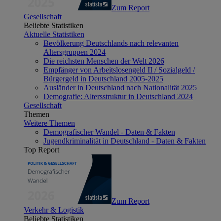
Zum Report
Gesellschaft
Beliebte Statistiken
Aktuelle Statistiken
Bevölkerung Deutschlands nach relevanten
Altersgruppen 2024
Die reichsten Menschen der Welt 2026
Empfänger von Arbeitslosengeld II / Sozialgeld /
Bürgergeld in Deutschland 2005-2025
Ausländer in Deutschland nach Nationalität 2025
Demografie: Altersstruktur in Deutschland 2024
Gesellschaft
Themen
Weitere Themen
Demografischer Wandel - Daten & Fakten
Jugendkriminalität in Deutschland - Daten & Fakten
Top Report
Zum Report
Verkehr & Logistik
Beliebte Statistiken