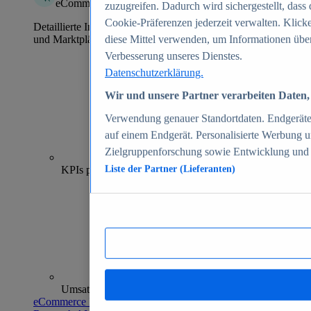
eCommerce Insights
zuzugreifen. Dadurch wird sichergestellt, dass 
Cookie-Präferenzen jederzeit verwalten. Klick
Detaillierte Informationen zu mehr als 39.000 Online-Shops
und Marktplätzen
diese Mittel verwenden, um Informationen über
Verbesserung unseres Dienstes.
Datenschutzerklärung.
Wir und unsere Partner verarbeiten Daten, 
Verwendung genauer Standortdaten. Endgeräteei
auf einem Endgerät. Personalisierte Werbung 
Zielgruppenforschung sowie Entwicklung und
70+
KPIs pro Shop
Liste der Partner (Lieferanten)
Umsatzanalysen und -prognosen
eCommerce Insights entdecken