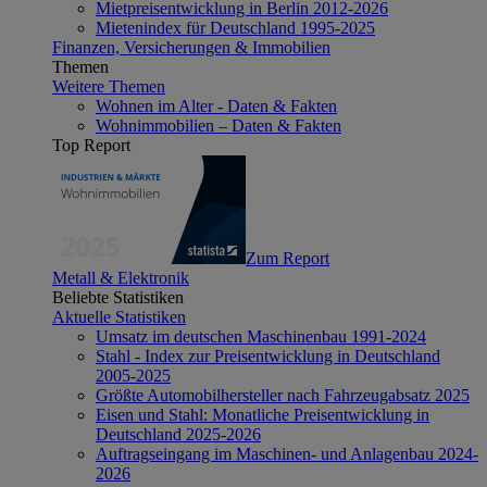
Mietpreisentwicklung in Berlin 2012-2026
Mietenindex für Deutschland 1995-2025
Finanzen, Versicherungen & Immobilien
Themen
Weitere Themen
Wohnen im Alter - Daten & Fakten
Wohnimmobilien – Daten & Fakten
Top Report
Zum Report
Metall & Elektronik
Beliebte Statistiken
Aktuelle Statistiken
Umsatz im deutschen Maschinenbau 1991-2024
Stahl - Index zur Preisentwicklung in Deutschland
2005-2025
Größte Automobilhersteller nach Fahrzeugabsatz 2025
Eisen und Stahl: Monatliche Preisentwicklung in
Deutschland 2025-2026
Auftragseingang im Maschinen- und Anlagenbau 2024-
2026