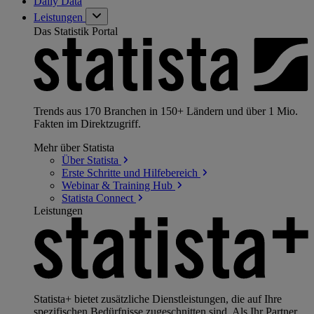
Daily Data
Leistungen
Das Statistik Portal
Trends aus 170 Branchen in 150+ Ländern und über 1 Mio.
Fakten im Direktzugriff.
Mehr über Statista
Über
Statista
Erste Schritte und
Hilfebereich
Webinar & Training
Hub
Statista
Connect
Leistungen
Statista+ bietet zusätzliche Dienstleistungen, die auf Ihre
spezifischen Bedürfnisse zugeschnitten sind. Als Ihr Partner