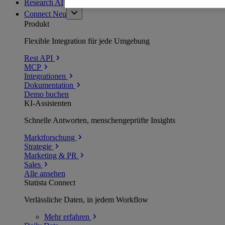
Research AI
Connect
Neu
Produkt
Flexible Integration für jede Umgebung
Rest API
MCP
Integrationen
Dokumentation
Demo buchen
KI-Assistenten
Schnelle Antworten, menschengeprüfte Insights
Marktforschung
Strategie
Marketing & PR
Sales
Alle ansehen
Statista Connect
Verlässliche Daten, in jedem Workflow
Mehr
erfahren