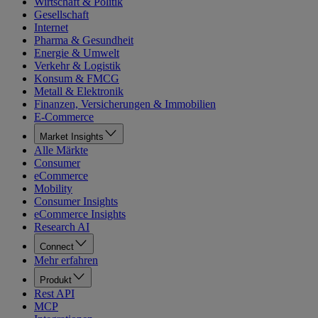
Wirtschaft & Politik
Gesellschaft
Internet
Pharma & Gesundheit
Energie & Umwelt
Verkehr & Logistik
Konsum & FMCG
Metall & Elektronik
Finanzen, Versicherungen & Immobilien
E-Commerce
Market Insights
Alle Märkte
Consumer
eCommerce
Mobility
Consumer Insights
eCommerce Insights
Research AI
Connect
Mehr erfahren
Produkt
Rest API
MCP