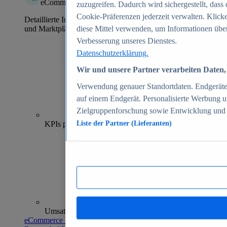
eCommerce Insights
zuzugreifen. Dadurch wird sichergestellt, dass 
Cookie-Präferenzen jederzeit verwalten. Klick
Detaillierte Informationen zu mehr als 39.000 Online-Shops
und Marktplätzen
diese Mittel verwenden, um Informationen über
Verbesserung unseres Dienstes.
Datenschutzerklärung.
Wir und unsere Partner verarbeiten Daten, 
Verwendung genauer Standortdaten. Endgeräteei
auf einem Endgerät. Personalisierte Werbung 
Zielgruppenforschung sowie Entwicklung und
70+
KPIs pro Shop
Liste der Partner (Lieferanten)
Umsatzanalysen und -prognosen
eCommerce Insights entdecken