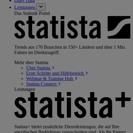
Daily Data
Leistungen
Das Statistik Portal
Trends aus 170 Branchen in 150+ Ländern und über 1 Mio.
Fakten im Direktzugriff.
Mehr über Statista
Über
Statista
Erste Schritte und
Hilfebereich
Webinar & Training
Hub
Statista
Connect
Leistungen
Statista+ bietet zusätzliche Dienstleistungen, die auf Ihre
spezifischen Bedürfnisse zugeschnitten sind. Als Ihr Partner