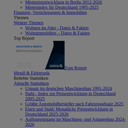
Mietpreisentwicklung in Berlin 2012-2026
Mietenindex für Deutschland 1995-2025
Finanzen, Versicherungen & Immobilien
Themen
Weitere Themen
Wohnen im Alter - Daten & Fakten
Wohnimmobilien – Daten & Fakten
Top Report
Zum Report
Metall & Elektronik
Beliebte Statistiken
Aktuelle Statistiken
Umsatz im deutschen Maschinenbau 1991-2024
Stahl - Index zur Preisentwicklung in Deutschland
2005-2025
Größte Automobilhersteller nach Fahrzeugabsatz 2025
Eisen und Stahl: Monatliche Preisentwicklung in
Deutschland 2025-2026
Auftragseingang im Maschinen- und Anlagenbau 2024-
2026