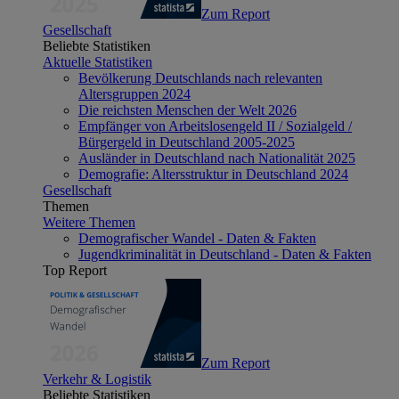
Zum Report
Gesellschaft
Beliebte Statistiken
Aktuelle Statistiken
Bevölkerung Deutschlands nach relevanten
Altersgruppen 2024
Die reichsten Menschen der Welt 2026
Empfänger von Arbeitslosengeld II / Sozialgeld /
Bürgergeld in Deutschland 2005-2025
Ausländer in Deutschland nach Nationalität 2025
Demografie: Altersstruktur in Deutschland 2024
Gesellschaft
Themen
Weitere Themen
Demografischer Wandel - Daten & Fakten
Jugendkriminalität in Deutschland - Daten & Fakten
Top Report
Zum Report
Verkehr & Logistik
Beliebte Statistiken