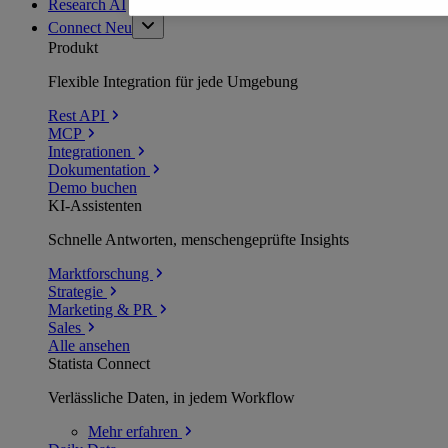
Research AI
Connect
Neu
Produkt
Flexible Integration für jede Umgebung
Rest API
MCP
Integrationen
Dokumentation
Demo buchen
KI-Assistenten
Schnelle Antworten, menschengeprüfte Insights
Marktforschung
Strategie
Marketing & PR
Sales
Alle ansehen
Statista Connect
Verlässliche Daten, in jedem Workflow
Mehr
erfahren