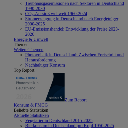
Treibhausgasemissionen nach Sektoren in Deutschland
1990-2030
CO₂-Ausstoß weltweit 1960-2024
Stromerzeugung in Deutschland nach Energieträger
2000-2025
EU-Emissionshandel: Entwicklung der Preise 2023-
2026
Energie & Umwelt
Themen
Weitere Themen
Photovoltaik in Deutschland: Zwischen Fortschritt und
Herausforderung
Nachhaltiger Konsum
Top Report
Zum Report
Konsum & FMCG
Beliebte Statistiken
Aktuelle Statistiken
Vegetarier in Deutschland 2015-2025
Bierkonsum in Deutschland pro Kopf 1950-2025