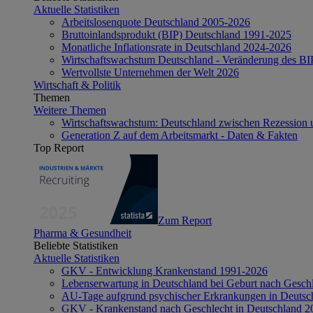
Aktuelle Statistiken
Arbeitslosenquote Deutschland 2005-2026
Bruttoinlandsprodukt (BIP) Deutschland 1991-2025
Monatliche Inflationsrate in Deutschland 2024-2026
Wirtschaftswachstum Deutschland - Veränderung des B
Wertvollste Unternehmen der Welt 2026
Wirtschaft & Politik
Themen
Weitere Themen
Wirtschaftswachstum: Deutschland zwischen Rezession 
Generation Z auf dem Arbeitsmarkt - Daten & Fakten
Top Report
Zum Report
Pharma & Gesundheit
Beliebte Statistiken
Aktuelle Statistiken
GKV - Entwicklung Krankenstand 1991-2026
Lebenserwartung in Deutschland bei Geburt nach Gesch
AU-Tage aufgrund psychischer Erkrankungen in Deutsc
GKV - Krankenstand nach Geschlecht in Deutschland 