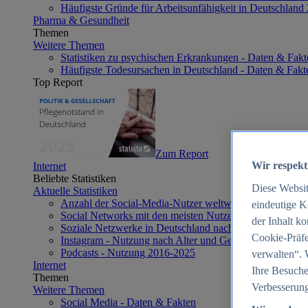
Häufigste Gründe für Arbeitsunfähigkeit in Deutschland
Pharma & Gesundheit
Themen
Weitere Themen
Statistiken zu psychischen Erkrankungen - Daten & Fakt
Häufigste Todesursachen in Deutschland - Daten & Fakt
Top Report
Zum Report
Wir respekt
Internet
Beliebte Statistiken
Diese Websi
Aktuelle Statistiken
Anzahl der Social-Media-Nutzer weltweit 2012-2025
eindeutige K
Social Networks mit den meisten Nutzern weltweit 2025
der Inhalt k
Soziale Netzwerke in Deutschland nach Generationen 2
Cookie-Präfe
Instagram - Nutzung nach Alter und Geschlecht in Deut
Podcasts - Nutzung 2016-2025
verwalten“. 
Internet
Ihre Besuche
Themen
Verbesserung
Weitere Themen
Social Media - Daten & Fakten