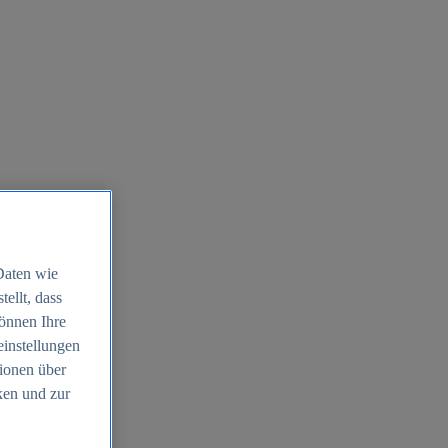
Daten wie
ellt, dass
können Ihre
einstellungen
ionen über
ken und zur