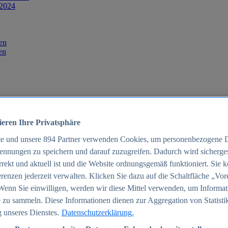
 2024
en
en
ieren Ihre Privatsphäre
te und unsere
894
Partner verwenden Cookies, um personenbezogene 
ennungen zu speichern und darauf zuzugreifen. Dadurch wird sichergest
orrekt und aktuell ist und die Website ordnungsgemäß funktioniert. Sie 
025
renzen jederzeit verwalten. Klicken Sie dazu auf die Schaltfläche „Vor
schland 2025
Wenn Sie einwilligen, werden wir diese Mittel verwenden, um Informat
 zu sammeln. Diese Informationen dienen zur Aggregation von Statisti
 unseres Dienstes.
Datenschutzerklärung.