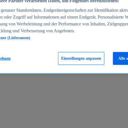
ere Partner verarbeiten Daten, um Folgendes bereitzustellen:
enauer Standortdaten. Endgeräteeigenschaften zur Identifikation aktiv
n oder Zugriff auf Informationen auf einem Endgerät. Personalisierte
sung von Werbeleistung und der Performance von Inhalten, Zielgruppe
cklung und Verbesserung von Angeboten.
tner (Lieferanten)
en 2024
lehnen
Einstellungen anpassen
Alle 
rgeld in Deutschland 2005-2025