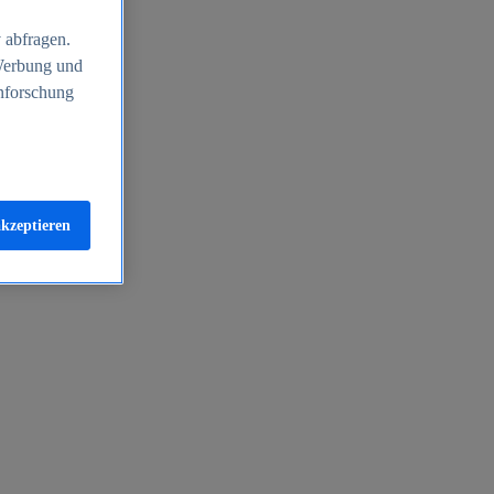
 abfragen.
 Werbung und
nforschung
akzeptieren