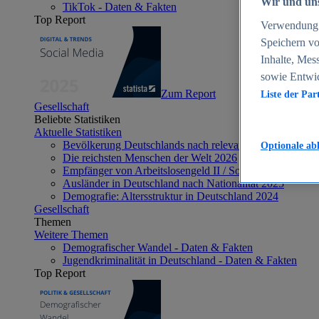
Wir und uns
TikTok - Daten & Fakten
Top Report
Verwendung g
Speichern vo
Inhalte, Mes
sowie Entwi
Zum Report
Liste der Par
Gesellschaft
Beliebte Statistiken
Aktuelle Statistiken
Bevölkerung Deutschlands nach relevanten Altersgrupp
Optionale ab
Die reichsten Menschen der Welt 2026
Empfänger von Arbeitslosengeld II / Sozialgeld / Bürge
Ausländer in Deutschland nach Nationalität 2025
Demografie: Altersstruktur in Deutschland 2024
Gesellschaft
Themen
Weitere Themen
Demografischer Wandel - Daten & Fakten
Jugendkriminalität in Deutschland - Daten & Fakten
Top Report