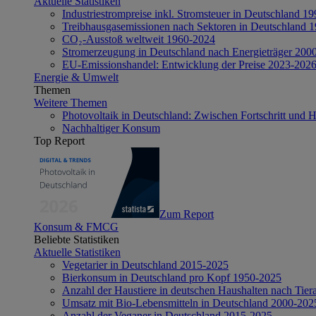
Aktuelle Statistiken
Industriestrompreise inkl. Stromsteuer in Deutschland 1
Treibhausgasemissionen nach Sektoren in Deutschland 
CO₂-Ausstoß weltweit 1960-2024
Stromerzeugung in Deutschland nach Energieträger 200
EU-Emissionshandel: Entwicklung der Preise 2023-202
Energie & Umwelt
Themen
Weitere Themen
Photovoltaik in Deutschland: Zwischen Fortschritt und 
Nachhaltiger Konsum
Top Report
Zum Report
Konsum & FMCG
Beliebte Statistiken
Aktuelle Statistiken
Vegetarier in Deutschland 2015-2025
Bierkonsum in Deutschland pro Kopf 1950-2025
Anzahl der Haustiere in deutschen Haushalten nach Tier
Umsatz mit Bio-Lebensmitteln in Deutschland 2000-202
Anzahl der Veganer in Deutschland 2015-2025