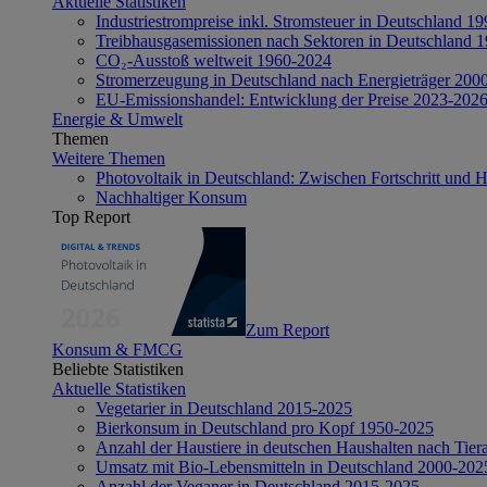
Aktuelle Statistiken
Industriestrompreise inkl. Stromsteuer in Deutschland 1
Treibhausgasemissionen nach Sektoren in Deutschland 
CO₂-Ausstoß weltweit 1960-2024
Stromerzeugung in Deutschland nach Energieträger 200
EU-Emissionshandel: Entwicklung der Preise 2023-202
Energie & Umwelt
Themen
Weitere Themen
Photovoltaik in Deutschland: Zwischen Fortschritt und 
Nachhaltiger Konsum
Top Report
Zum Report
Konsum & FMCG
Beliebte Statistiken
Aktuelle Statistiken
Vegetarier in Deutschland 2015-2025
Bierkonsum in Deutschland pro Kopf 1950-2025
Anzahl der Haustiere in deutschen Haushalten nach Tier
Umsatz mit Bio-Lebensmitteln in Deutschland 2000-202
Anzahl der Veganer in Deutschland 2015-2025