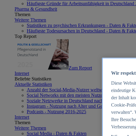
Häufigste Gründe für Arbeitsunfähigkeit in Deutschland
Pharma & Gesundheit
Themen
Weitere Themen
Statistiken zu psychischen Erkrankungen - Daten & Fakt
Häufigste Todesursachen in Deutschland - Daten & Fakt
Top Report
Zum Report
Wir respekt
Internet
Beliebte Statistiken
Diese Websi
Aktuelle Statistiken
Anzahl der Social-Media-Nutzer weltweit 2012-2025
eindeutige K
Social Networks mit den meisten Nutzern weltweit 2025
der Inhalt k
Soziale Netzwerke in Deutschland nach Generationen 2
Cookie-Präfe
Instagram - Nutzung nach Alter und Geschlecht in Deut
Podcasts - Nutzung 2016-2025
verwalten“. 
Internet
Ihre Besuche
Themen
Verbesserung
Weitere Themen
Social Media - Daten & Fakten