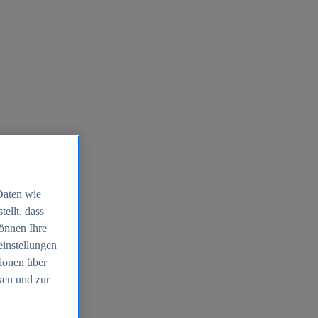
Daten wie
ellt, dass
können Ihre
einstellungen
ionen über
ken und zur