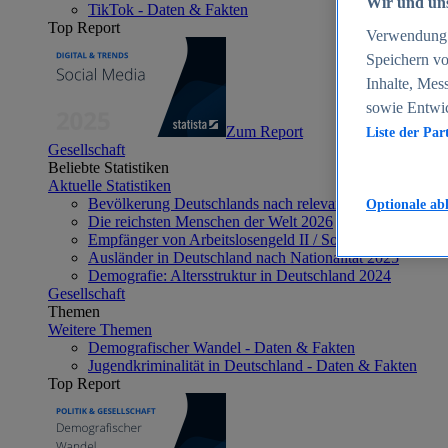
Wir und uns
TikTok - Daten & Fakten
Top Report
Verwendung g
Speichern vo
Inhalte, Mes
sowie Entwi
Zum Report
Liste der Par
Gesellschaft
Beliebte Statistiken
Aktuelle Statistiken
Bevölkerung Deutschlands nach relevanten Altersgrupp
Optionale ab
Die reichsten Menschen der Welt 2026
Empfänger von Arbeitslosengeld II / Sozialgeld / Bürge
Ausländer in Deutschland nach Nationalität 2025
Demografie: Altersstruktur in Deutschland 2024
Gesellschaft
Themen
Weitere Themen
Demografischer Wandel - Daten & Fakten
Jugendkriminalität in Deutschland - Daten & Fakten
Top Report