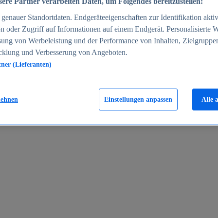
ere Partner verarbeiten Daten, um Folgendes bereitzustellen:
enauer Standortdaten. Endgeräteeigenschaften zur Identifikation aktiv
n oder Zugriff auf Informationen auf einem Endgerät. Personalisierte
sung von Werbeleistung und der Performance von Inhalten, Zielgruppe
cklung und Verbesserung von Angeboten.
tner (Lieferanten)
en 2024
lehnen
Einstellungen anpassen
Alle 
rgeld in Deutschland 2005-2025