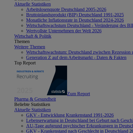
Aktuelle Statistiken
Arbeitslosenquote Deutschland 2005-2026
Bruttoinlandsprodukt (BIP) Deutschland 1991-2025
Monatliche Inflationsrate in Deutschland 2024-2026
Wirtschaftswachstum Deutschland - Veränderung des B
Wertvollste Unternehmen der Welt 2026
Wirtschaft & Politik
Themen
Weitere Themen
Wirtschaftswachstum: Deutschland zwischen Rezession 
Generation Z auf dem Arbeitsmarkt - Daten & Fakten
Top Report
Zum Report
Pharma & Gesundheit
Beliebte Statistiken
Aktuelle Statistiken
GKV - Entwicklung Krankenstand 1991-2026
Lebenserwartung in Deutschland bei Geburt nach Gesch
AU-Tage aufgrund psychischer Erkrankungen in Deutsc
GKV - Krankenstand nach Geschlecht in Deutschland 