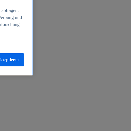
 abfragen.
 Werbung und
nforschung
akzeptieren