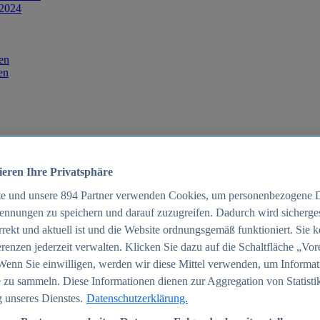
 2024
en
en
ieren Ihre Privatsphäre
te und unsere
894
Partner verwenden Cookies, um personenbezogene 
ennungen zu speichern und darauf zuzugreifen. Dadurch wird sichergest
orrekt und aktuell ist und die Website ordnungsgemäß funktioniert. Sie 
025
renzen jederzeit verwalten. Klicken Sie dazu auf die Schaltfläche „Vor
schland 2025
Wenn Sie einwilligen, werden wir diese Mittel verwenden, um Informat
 zu sammeln. Diese Informationen dienen zur Aggregation von Statisti
 unseres Dienstes.
Datenschutzerklärung.