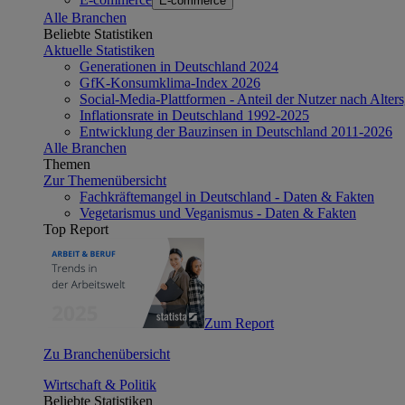
E-commerce
Alle Branchen
Beliebte Statistiken
Aktuelle Statistiken
Generationen in Deutschland 2024
GfK-Konsumklima-Index 2026
Social-Media-Plattformen - Anteil der Nutzer nach Alte
Inflationsrate in Deutschland 1992-2025
Entwicklung der Bauzinsen in Deutschland 2011-2026
Alle Branchen
Themen
Zur Themenübersicht
Fachkräftemangel in Deutschland - Daten & Fakten
Vegetarismus und Veganismus - Daten & Fakten
Top Report
Zum Report
Zu Branchenübersicht
Wirtschaft & Politik
Beliebte Statistiken