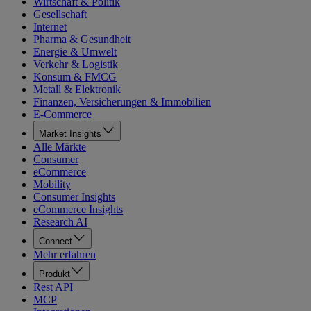
Wirtschaft & Politik
Gesellschaft
Internet
Pharma & Gesundheit
Energie & Umwelt
Verkehr & Logistik
Konsum & FMCG
Metall & Elektronik
Finanzen, Versicherungen & Immobilien
E-Commerce
Market Insights
Alle Märkte
Consumer
eCommerce
Mobility
Consumer Insights
eCommerce Insights
Research AI
Connect
Mehr erfahren
Produkt
Rest API
MCP