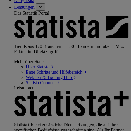
Daily Data
Leistungen
Das Statistik Portal
Trends aus 170 Branchen in 150+ Ländern und über 1 Mio.
Fakten im Direktzugriff.
Mehr über Statista
Über
Statista
Erste Schritte und
Hilfebereich
Webinar & Training
Hub
Statista
Connect
Leistungen
Statista+ bietet zusätzliche Dienstleistungen, die auf Ihre
spezifischen Bedürfnisse zugeschnitten sind. Als Ihr Partner