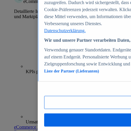
eCommerce Insights
zuzugreifen. Dadurch wird sichergestellt, dass 
Cookie-Präferenzen jederzeit verwalten. Klick
Detaillierte Informationen zu mehr als 39.000 Online-Shops
und Marktplätzen
diese Mittel verwenden, um Informationen über
Verbesserung unseres Dienstes.
Datenschutzerklärung.
Wir und unsere Partner verarbeiten Daten, 
Verwendung genauer Standortdaten. Endgeräteei
auf einem Endgerät. Personalisierte Werbung 
Zielgruppenforschung sowie Entwicklung und
70+
KPIs pro Shop
Liste der Partner (Lieferanten)
Umsatzanalysen und -prognosen
eCommerce Insights entdecken