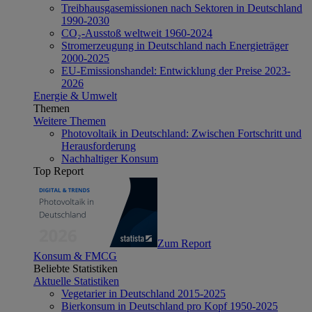
Treibhausgasemissionen nach Sektoren in Deutschland
1990-2030
CO₂-Ausstoß weltweit 1960-2024
Stromerzeugung in Deutschland nach Energieträger
2000-2025
EU-Emissionshandel: Entwicklung der Preise 2023-
2026
Energie & Umwelt
Themen
Weitere Themen
Photovoltaik in Deutschland: Zwischen Fortschritt und
Herausforderung
Nachhaltiger Konsum
Top Report
Zum Report
Konsum & FMCG
Beliebte Statistiken
Aktuelle Statistiken
Vegetarier in Deutschland 2015-2025
Bierkonsum in Deutschland pro Kopf 1950-2025