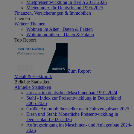
Mietpreisentwicklung in Berlin 2012-2026
Mietenindex für Deutschland 1995-2025
Finanzen, Versicherungen & Immobilien
Themen
Weitere Themen
Wohnen im Alter - Daten & Fakten
Wohnimmobilien – Daten & Fakten
Top Report
Zum Report
Metall & Elektronik
Beliebte Statistiken
Aktuelle Statistiken
Umsatz im deutschen Maschinenbau 1991-2024
Stahl - Index zur Preisentwicklung in Deutschland
2005-2025
Größte Automobilhersteller nach Fahrzeugabsatz 2025
Eisen und Stahl: Monatliche Preisentwicklung in
Deutschland 2025-2026
Auftragseingang im Maschinen- und Anlagenbau 2024-
2026