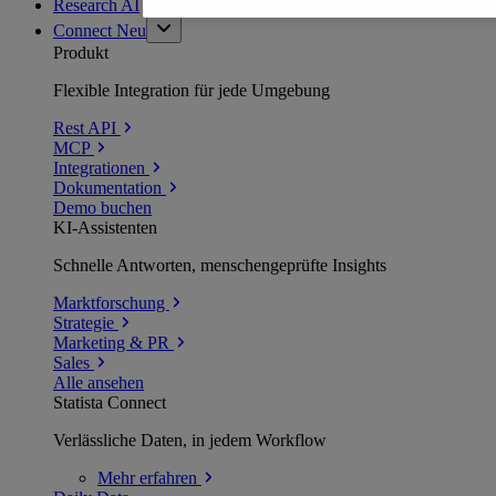
Research AI
Connect
Neu
Produkt
Flexible Integration für jede Umgebung
Rest API
MCP
Integrationen
Dokumentation
Demo buchen
KI-Assistenten
Schnelle Antworten, menschengeprüfte Insights
Marktforschung
Strategie
Marketing & PR
Sales
Alle ansehen
Statista Connect
Verlässliche Daten, in jedem Workflow
Mehr
erfahren