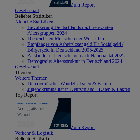
Zum Report
Gesellschaft
Beliebte Statistiken
Aktuelle Statistiken
Bevölkerung Deutschlands nach relevanten
Altersgruppen 2024
Die reichsten Menschen der Welt 2026
Empfänger von Arbeitslosengeld II / Sozialgeld /
Bürgergeld in Deutschland 2005-2025
Ausländer in Deutschland nach Nationalität 2025
Demografie: Altersstruktur in Deutschland 2024
Gesellschaft
Themen
Weitere Themen
Demografischer Wandel - Daten & Fakten
Jugendkriminalität in Deutschland - Daten & Fakten
Top Report
Zum Report
Verkehr & Logistik
Beliebte Statistiken