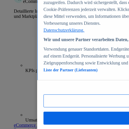
eCommerce Insights
zuzugreifen. Dadurch wird sichergestellt, dass 
Cookie-Präferenzen jederzeit verwalten. Klick
Detaillierte Informationen zu mehr als 39.000 Online-Shops
und Marktplätzen
diese Mittel verwenden, um Informationen über
Verbesserung unseres Dienstes.
Datenschutzerklärung.
Wir und unsere Partner verarbeiten Daten, 
Verwendung genauer Standortdaten. Endgeräteei
auf einem Endgerät. Personalisierte Werbung 
Zielgruppenforschung sowie Entwicklung und
70+
KPIs pro Shop
Liste der Partner (Lieferanten)
Umsatzanalysen und -prognosen
eCommerce Insights entdecken