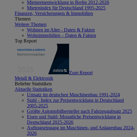
Mietpreisentwicklung in Berlin 2012-2026
Mietenindex für Deutschland 1995-2025
Finanzen, Versicherungen & Immobilien
Themen
Weitere Themen
Wohnen im Alter - Daten & Fakten
Wohnimmobilien – Daten & Fakten
Top Report
Zum Report
Metall & Elektronik
Beliebte Statistiken
Aktuelle Statistiken
Umsatz im deutschen Maschinenbau 1991-2024
Stahl - Index zur Preisentwicklung in Deutschland
2005-2025
Größte Automobilhersteller nach Fahrzeugabsatz 2025
Eisen und Stahl: Monatliche Preisentwicklung in
Deutschland 2025-2026
Auftragseingang im Maschinen- und Anlagenbau 2024-
2026