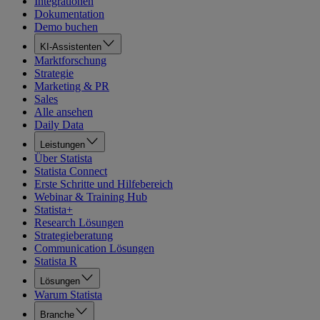
Integrationen
Dokumentation
Demo buchen
KI-Assistenten
Marktforschung
Strategie
Marketing & PR
Sales
Alle ansehen
Daily Data
Leistungen
Über Statista
Statista Connect
Erste Schritte und Hilfebereich
Webinar & Training Hub
Statista+
Research Lösungen
Strategieberatung
Communication Lösungen
Statista R
Lösungen
Warum Statista
Branche