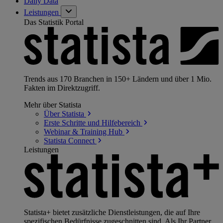
Daily Data
Leistungen
Das Statistik Portal
Trends aus 170 Branchen in 150+ Ländern und über 1 Mio.
Fakten im Direktzugriff.
Mehr über Statista
Über
Statista
Erste Schritte und
Hilfebereich
Webinar & Training
Hub
Statista
Connect
Leistungen
Statista+ bietet zusätzliche Dienstleistungen, die auf Ihre
spezifischen Bedürfnisse zugeschnitten sind. Als Ihr Partner