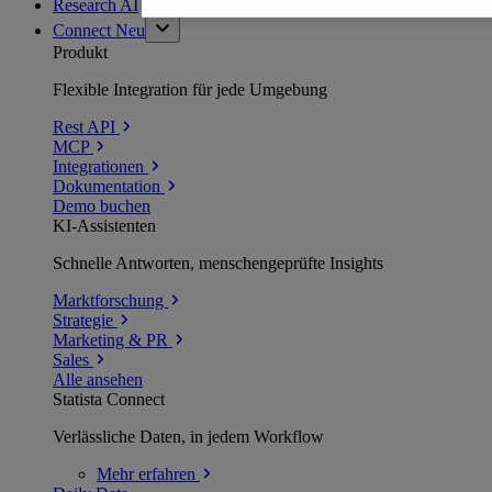
Research AI
Connect
Neu
Produkt
Flexible Integration für jede Umgebung
Rest API
MCP
Integrationen
Dokumentation
Demo buchen
KI-Assistenten
Schnelle Antworten, menschengeprüfte Insights
Marktforschung
Strategie
Marketing & PR
Sales
Alle ansehen
Statista Connect
Verlässliche Daten, in jedem Workflow
Mehr
erfahren