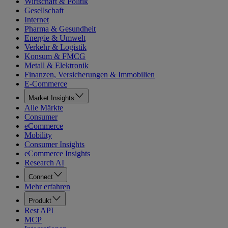
Wirtschaft & Politik
Gesellschaft
Internet
Pharma & Gesundheit
Energie & Umwelt
Verkehr & Logistik
Konsum & FMCG
Metall & Elektronik
Finanzen, Versicherungen & Immobilien
E-Commerce
Market Insights
Alle Märkte
Consumer
eCommerce
Mobility
Consumer Insights
eCommerce Insights
Research AI
Connect
Mehr erfahren
Produkt
Rest API
MCP