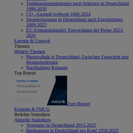
Treibhausgasemissionen nach Sektoren in Deutschland
1990-2030
CO₂-Ausstoß weltweit 1960-2024
Stromerzeugung in Deutschland nach Energieträger
2000-2025
EU-Emissionshandel: Entwicklung der Preise 2023-
2026
Energie & Umwelt
Themen
Weitere Themen
Photovoltaik in Deutschland: Zwischen Fortschritt und
Herausforderung
Nachhaltiger Konsum
Top Report
Zum Report
Konsum & FMCG
Beliebte Statistiken
Aktuelle Statistiken
Vegetarier in Deutschland 2015-2025
Bierkonsum in Deutschland pro Kopf 1950-2025