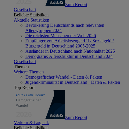
Zum Report
Gesellschaft
Beliebte Statistiken
Aktuelle Statistiken
Bevölkerung Deutschlands nach relevanten
Altersgruppen 2024
Die reichsten Menschen der Welt 2026
Empfänger von Arbeitslosengeld II / Sozialgeld /
Bürgergeld in Deutschland 2005-2025
Ausländer in Deutschland nach Nationalität 2025
Demografie: Altersstruktur in Deutschland 2024
Gesellschaft
Themen
Weitere Themen
Demografischer Wandel - Daten & Fakten
Jugendkriminalität in Deutschland - Daten & Fakten
Top Report
Zum Report
Verkehr & Logistik
Beliebte Statistiken