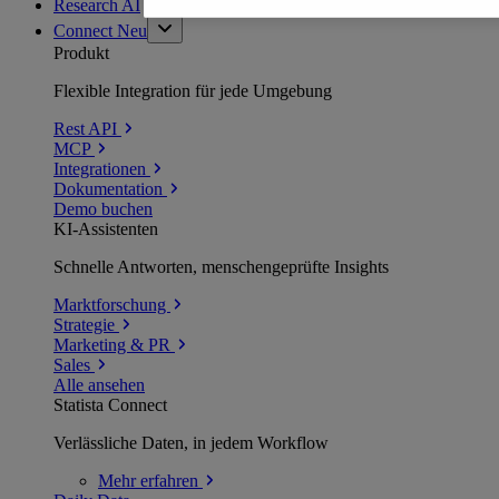
Research AI
Connect
Neu
Produkt
Flexible Integration für jede Umgebung
Rest API
MCP
Integrationen
Dokumentation
Demo buchen
KI-Assistenten
Schnelle Antworten, menschengeprüfte Insights
Marktforschung
Strategie
Marketing & PR
Sales
Alle ansehen
Statista Connect
Verlässliche Daten, in jedem Workflow
Mehr
erfahren