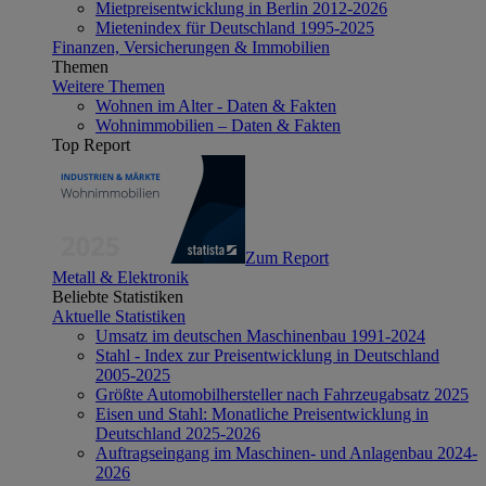
Mietpreisentwicklung in Berlin 2012-2026
Mietenindex für Deutschland 1995-2025
Finanzen, Versicherungen & Immobilien
Themen
Weitere Themen
Wohnen im Alter - Daten & Fakten
Wohnimmobilien – Daten & Fakten
Top Report
Zum Report
Metall & Elektronik
Beliebte Statistiken
Aktuelle Statistiken
Umsatz im deutschen Maschinenbau 1991-2024
Stahl - Index zur Preisentwicklung in Deutschland
2005-2025
Größte Automobilhersteller nach Fahrzeugabsatz 2025
Eisen und Stahl: Monatliche Preisentwicklung in
Deutschland 2025-2026
Auftragseingang im Maschinen- und Anlagenbau 2024-
2026