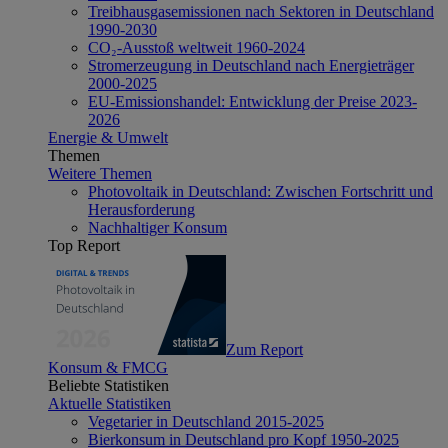
Treibhausgasemissionen nach Sektoren in Deutschland
1990-2030
CO₂-Ausstoß weltweit 1960-2024
Stromerzeugung in Deutschland nach Energieträger
2000-2025
EU-Emissionshandel: Entwicklung der Preise 2023-
2026
Energie & Umwelt
Themen
Weitere Themen
Photovoltaik in Deutschland: Zwischen Fortschritt und
Herausforderung
Nachhaltiger Konsum
Top Report
Zum Report
Konsum & FMCG
Beliebte Statistiken
Aktuelle Statistiken
Vegetarier in Deutschland 2015-2025
Bierkonsum in Deutschland pro Kopf 1950-2025