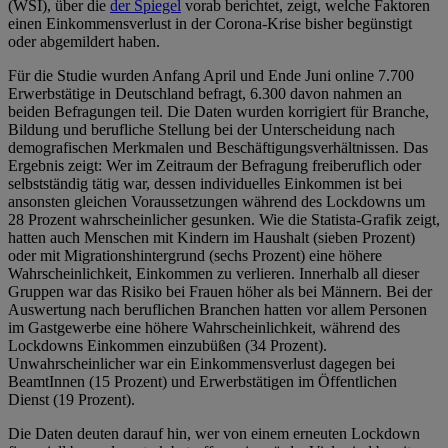
(WSI), über die
der Spiegel
vorab berichtet, zeigt, welche Faktoren
einen Einkommensverlust in der Corona-Krise bisher begünstigt
oder abgemildert haben.
Für die Studie wurden Anfang April und Ende Juni online 7.700
Erwerbstätige in Deutschland befragt, 6.300 davon nahmen an
beiden Befragungen teil. Die Daten wurden korrigiert für Branche,
Bildung und berufliche Stellung bei der Unterscheidung nach
demografischen Merkmalen und Beschäftigungsverhältnissen. Das
Ergebnis zeigt: Wer im Zeitraum der Befragung freiberuflich oder
selbstständig tätig war, dessen individuelles Einkommen ist bei
ansonsten gleichen Voraussetzungen während des Lockdowns um
28 Prozent wahrscheinlicher gesunken. Wie die Statista-Grafik zeigt,
hatten auch Menschen mit Kindern im Haushalt (sieben Prozent)
oder mit Migrationshintergrund (sechs Prozent) eine höhere
Wahrscheinlichkeit, Einkommen zu verlieren. Innerhalb all dieser
Gruppen war das Risiko bei Frauen höher als bei Männern. Bei der
Auswertung nach beruflichen Branchen hatten vor allem Personen
im Gastgewerbe eine höhere Wahrscheinlichkeit, während des
Lockdowns Einkommen einzubüßen (34 Prozent).
Unwahrscheinlicher war ein Einkommensverlust dagegen bei
BeamtInnen (15 Prozent) und Erwerbstätigen im Öffentlichen
Dienst (19 Prozent).
Die Daten deuten darauf hin, wer von einem erneuten Lockdown