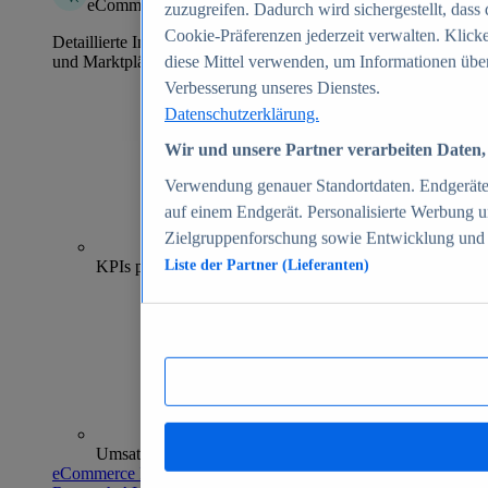
eCommerce Insights
zuzugreifen. Dadurch wird sichergestellt, dass 
Cookie-Präferenzen jederzeit verwalten. Klick
Detaillierte Informationen zu mehr als 39.000 Online-Shops
und Marktplätzen
diese Mittel verwenden, um Informationen über
Verbesserung unseres Dienstes.
Datenschutzerklärung.
Wir und unsere Partner verarbeiten Daten, 
Verwendung genauer Standortdaten. Endgeräteei
auf einem Endgerät. Personalisierte Werbung 
Zielgruppenforschung sowie Entwicklung und
70+
KPIs pro Shop
Liste der Partner (Lieferanten)
Umsatzanalysen und -prognosen
eCommerce Insights entdecken