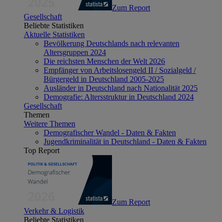
Zum Report
Gesellschaft
Beliebte Statistiken
Aktuelle Statistiken
Bevölkerung Deutschlands nach relevanten
Altersgruppen 2024
Die reichsten Menschen der Welt 2026
Empfänger von Arbeitslosengeld II / Sozialgeld /
Bürgergeld in Deutschland 2005-2025
Ausländer in Deutschland nach Nationalität 2025
Demografie: Altersstruktur in Deutschland 2024
Gesellschaft
Themen
Weitere Themen
Demografischer Wandel - Daten & Fakten
Jugendkriminalität in Deutschland - Daten & Fakten
Top Report
Zum Report
Verkehr & Logistik
Beliebte Statistiken