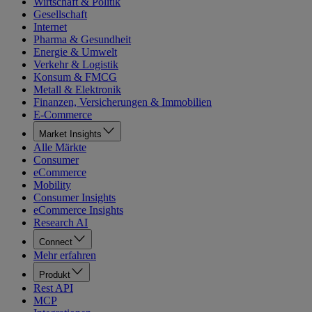
Wirtschaft & Politik
Gesellschaft
Internet
Pharma & Gesundheit
Energie & Umwelt
Verkehr & Logistik
Konsum & FMCG
Metall & Elektronik
Finanzen, Versicherungen & Immobilien
E-Commerce
Market Insights
Alle Märkte
Consumer
eCommerce
Mobility
Consumer Insights
eCommerce Insights
Research AI
Connect
Mehr erfahren
Produkt
Rest API
MCP