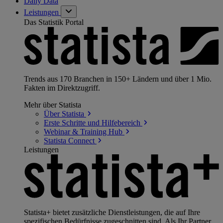
Daily Data
Leistungen
Das Statistik Portal
Trends aus 170 Branchen in 150+ Ländern und über 1 Mio.
Fakten im Direktzugriff.
Mehr über Statista
Über
Statista
Erste Schritte und
Hilfebereich
Webinar & Training
Hub
Statista
Connect
Leistungen
Statista+ bietet zusätzliche Dienstleistungen, die auf Ihre
spezifischen Bedürfnisse zugeschnitten sind. Als Ihr Partner