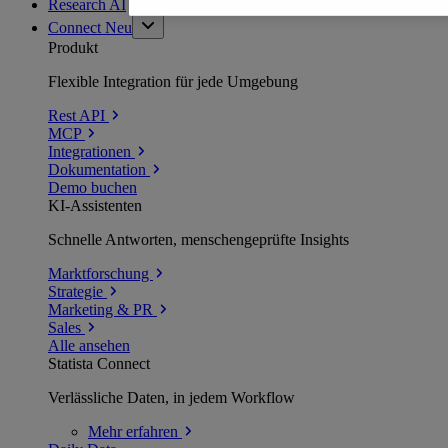
Research AI
Connect
Neu
Produkt
Flexible Integration für jede Umgebung
Rest API
MCP
Integrationen
Dokumentation
Demo buchen
KI-Assistenten
Schnelle Antworten, menschengeprüfte Insights
Marktforschung
Strategie
Marketing & PR
Sales
Alle ansehen
Statista Connect
Verlässliche Daten, in jedem Workflow
Mehr
erfahren