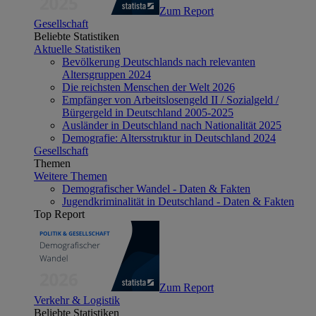
Zum Report
Gesellschaft
Beliebte Statistiken
Aktuelle Statistiken
Bevölkerung Deutschlands nach relevanten
Altersgruppen 2024
Die reichsten Menschen der Welt 2026
Empfänger von Arbeitslosengeld II / Sozialgeld /
Bürgergeld in Deutschland 2005-2025
Ausländer in Deutschland nach Nationalität 2025
Demografie: Altersstruktur in Deutschland 2024
Gesellschaft
Themen
Weitere Themen
Demografischer Wandel - Daten & Fakten
Jugendkriminalität in Deutschland - Daten & Fakten
Top Report
Zum Report
Verkehr & Logistik
Beliebte Statistiken