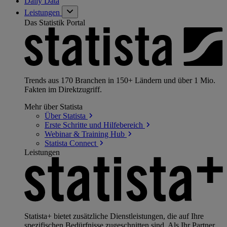
Daily Data
Leistungen
Das Statistik Portal
Trends aus 170 Branchen in 150+ Ländern und über 1 Mio.
Fakten im Direktzugriff.
Mehr über Statista
Über
Statista
Erste Schritte und
Hilfebereich
Webinar & Training
Hub
Statista
Connect
Leistungen
Statista+ bietet zusätzliche Dienstleistungen, die auf Ihre
spezifischen Bedürfnisse zugeschnitten sind. Als Ihr Partner