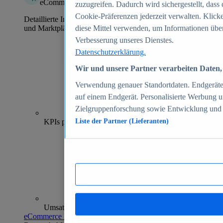
eCommerce Insights
zuzugreifen. Dadurch wird sichergestellt, dass 
Cookie-Präferenzen jederzeit verwalten. Klick
Detaillierte Informationen zu mehr als 39.000 Online-Shops
und Marktplätzen
diese Mittel verwenden, um Informationen über
Verbesserung unseres Dienstes.
Datenschutzerklärung.
Wir und unsere Partner verarbeiten Daten, 
Verwendung genauer Standortdaten. Endgeräteei
auf einem Endgerät. Personalisierte Werbung 
Zielgruppenforschung sowie Entwicklung und
70+
KPIs pro Shop
Liste der Partner (Lieferanten)
Umsatzanalysen und -prognosen
eCommerce Insights entdecken