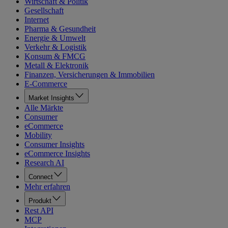
Wirtschaft & Politik
Gesellschaft
Internet
Pharma & Gesundheit
Energie & Umwelt
Verkehr & Logistik
Konsum & FMCG
Metall & Elektronik
Finanzen, Versicherungen & Immobilien
E-Commerce
Market Insights
Alle Märkte
Consumer
eCommerce
Mobility
Consumer Insights
eCommerce Insights
Research AI
Connect
Mehr erfahren
Produkt
Rest API
MCP