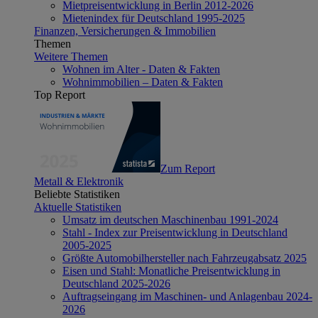
Mietpreisentwicklung in Berlin 2012-2026
Mietenindex für Deutschland 1995-2025
Finanzen, Versicherungen & Immobilien
Themen
Weitere Themen
Wohnen im Alter - Daten & Fakten
Wohnimmobilien – Daten & Fakten
Top Report
Zum Report
Metall & Elektronik
Beliebte Statistiken
Aktuelle Statistiken
Umsatz im deutschen Maschinenbau 1991-2024
Stahl - Index zur Preisentwicklung in Deutschland
2005-2025
Größte Automobilhersteller nach Fahrzeugabsatz 2025
Eisen und Stahl: Monatliche Preisentwicklung in
Deutschland 2025-2026
Auftragseingang im Maschinen- und Anlagenbau 2024-
2026