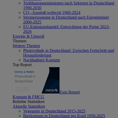
Treibhausgasemissionen nach Sektoren in Deutschland
1990-2030
CO₂-Ausstoß weltweit 1960-2024
Stromerzeugung in Deutschland nach Energieträger
2000-2025
EU-Emissionshandel: Entwicklung der Preise 2023-
2026
Energie & Umwelt
Themen
Weitere Themen
Photovoltaik in Deutschland: Zwischen Fortschritt und
Herausforderung
Nachhaltiger Konsum
Top Report
Zum Report
Konsum & FMCG
Beliebte Statistiken
Aktuelle Statistiken
Vegetarier in Deutschland 2015-2025
Bierkonsum in Deutschland pro Kopf 1950-2025