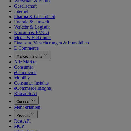
Wirtschaft & Politik
Gesellschaft
Internet
Pharma & Gesundheit
Energie & Umwelt
Verkehr & Logistik
Konsum & FMCG
Metall & Elektronik
Finanzen, Versicherungen & Immobilien
E-Commerce
Market Insights
Alle Märkte
Consumer
eCommerce
Mobility
Consumer Insights
eCommerce Insights
Research AI
Connect
Mehr erfahren
Produkt
Rest API
MCP