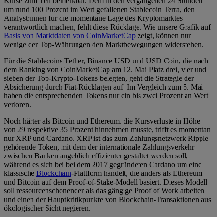
Kurse zum Teil bemerkbar. Dem in den vergangenen 24 Stunden
um rund 100 Prozent im Wert gefallenen Stablecoin Terra, den
Analyst:innen für die momentane Lage des Kryptomarktes
verantwortlich machen, fehlt diese Rücklage. Wie unsere Grafik auf
Basis von Marktdaten von CoinMarketCap
zeigt, können nur
wenige der Top-Währungen den Marktbewegungen widerstehen.
Für die Stablecoins Tether, Binance USD und USD Coin, die nach
dem Ranking von CoinMarketCap am 12. Mai Platz drei, vier und
sieben der Top-Krypto-Tokens belegten, geht die Strategie der
Absicherung durch Fiat-Rücklagen auf. Im Vergleich zum 5. Mai
haben die entsprechenden Tokens nur ein bis zwei Prozent an Wert
verloren.
Noch härter als Bitcoin und Ethereum, die Kursverluste in Höhe
von 29 respektive 35 Prozent hinnehmen musste, trifft es momentan
nur XRP und Cardano. XRP ist das zum Zahlungsnetzwerk Ripple
gehörende Token, mit dem der internationale Zahlungsverkehr
zwischen Banken angeblich effizienter gestaltet werden soll,
während es sich bei bei dem 2017 gegründeten Cardano um eine
klassische
Blockchain
-Plattform handelt, die anders als Ethereum
und Bitcoin auf dem Proof-of-Stake-Modell basiert. Dieses Modell
soll ressourcenschonender als das gängige Proof of Work arbeiten
und einen der Hauptkritikpunkte von Blockchain-Transaktionen aus
ökologischer Sicht negieren.