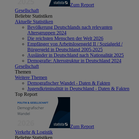
Zum Report
Gesellschaft
Beliebte Statistiken
Aktuelle Statistiken
Bevölkerung Deutschlands nach relevanten
Altersgruppen 2024
Die reichsten Menschen der Welt 2026
Empfänger von Arbeitslosengeld II / Sozialgeld /
Bürgergeld in Deutschland 2005-2025
Ausländer in Deutschland nach Nationalität 2025
Demografie: Altersstruktur in Deutschland 2024
Gesellschaft
Themen
Weitere Themen
Demografischer Wandel - Daten & Fakten
Jugendkriminalität in Deutschland - Daten & Fakten
Top Report
Zum Report
Verkehr & Logistik
Beliebte Statistiken