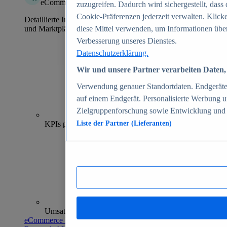
eCommerce Insights
zuzugreifen. Dadurch wird sichergestellt, dass 
Cookie-Präferenzen jederzeit verwalten. Klick
Detaillierte Informationen zu mehr als 39.000 Online-Shops
und Marktplätzen
diese Mittel verwenden, um Informationen über
Verbesserung unseres Dienstes.
Datenschutzerklärung.
Wir und unsere Partner verarbeiten Daten, 
Verwendung genauer Standortdaten. Endgeräteei
auf einem Endgerät. Personalisierte Werbung 
Zielgruppenforschung sowie Entwicklung und
70+
KPIs pro Shop
Liste der Partner (Lieferanten)
Umsatzanalysen und -prognosen
eCommerce Insights entdecken