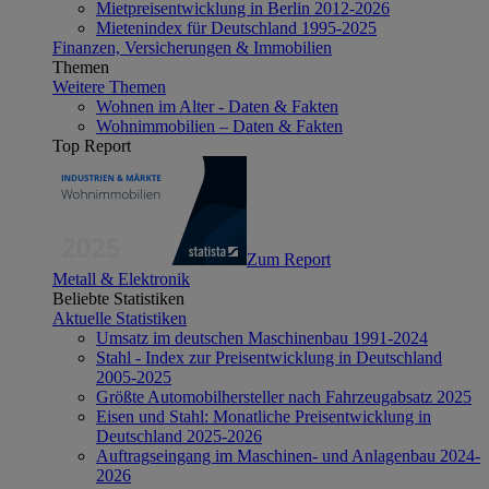
Mietpreisentwicklung in Berlin 2012-2026
Mietenindex für Deutschland 1995-2025
Finanzen, Versicherungen & Immobilien
Themen
Weitere Themen
Wohnen im Alter - Daten & Fakten
Wohnimmobilien – Daten & Fakten
Top Report
Zum Report
Metall & Elektronik
Beliebte Statistiken
Aktuelle Statistiken
Umsatz im deutschen Maschinenbau 1991-2024
Stahl - Index zur Preisentwicklung in Deutschland
2005-2025
Größte Automobilhersteller nach Fahrzeugabsatz 2025
Eisen und Stahl: Monatliche Preisentwicklung in
Deutschland 2025-2026
Auftragseingang im Maschinen- und Anlagenbau 2024-
2026