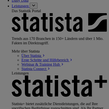
Daily Data
Leistungen
Das Statistik Portal
Trends aus 170 Branchen in 150+ Ländern und über 1 Mio.
Fakten im Direktzugriff.
Mehr über Statista
Über
Statista
Erste Schritte und
Hilfebereich
Webinar & Training
Hub
Statista
Connect
Leistungen
Statista+ bietet zusätzliche Dienstleistungen, die auf Ihre
spezifischen Bedürfnisse zugeschnitten sind. Als Ihr Partner