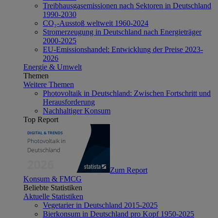
Treibhausgasemissionen nach Sektoren in Deutschland
1990-2030
CO₂-Ausstoß weltweit 1960-2024
Stromerzeugung in Deutschland nach Energieträger
2000-2025
EU-Emissionshandel: Entwicklung der Preise 2023-
2026
Energie & Umwelt
Themen
Weitere Themen
Photovoltaik in Deutschland: Zwischen Fortschritt und
Herausforderung
Nachhaltiger Konsum
Top Report
Zum Report
Konsum & FMCG
Beliebte Statistiken
Aktuelle Statistiken
Vegetarier in Deutschland 2015-2025
Bierkonsum in Deutschland pro Kopf 1950-2025