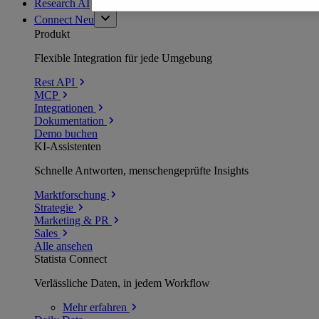
Research AI
Connect
Neu
Produkt
Flexible Integration für jede Umgebung
Rest API
MCP
Integrationen
Dokumentation
Demo buchen
KI-Assistenten
Schnelle Antworten, menschengeprüfte Insights
Marktforschung
Strategie
Marketing & PR
Sales
Alle ansehen
Statista Connect
Verlässliche Daten, in jedem Workflow
Mehr
erfahren