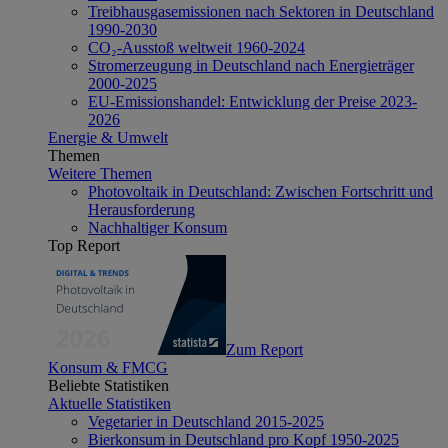
Treibhausgasemissionen nach Sektoren in Deutschland
1990-2030
CO₂-Ausstoß weltweit 1960-2024
Stromerzeugung in Deutschland nach Energieträger
2000-2025
EU-Emissionshandel: Entwicklung der Preise 2023-
2026
Energie & Umwelt
Themen
Weitere Themen
Photovoltaik in Deutschland: Zwischen Fortschritt und
Herausforderung
Nachhaltiger Konsum
Top Report
Zum Report
Konsum & FMCG
Beliebte Statistiken
Aktuelle Statistiken
Vegetarier in Deutschland 2015-2025
Bierkonsum in Deutschland pro Kopf 1950-2025