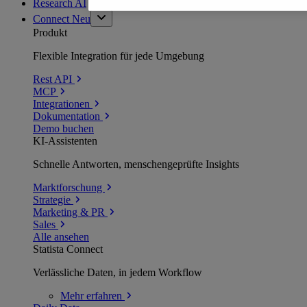
Research AI
Connect
Neu
Produkt
Flexible Integration für jede Umgebung
Rest API
MCP
Integrationen
Dokumentation
Demo buchen
KI-Assistenten
Schnelle Antworten, menschengeprüfte Insights
Marktforschung
Strategie
Marketing & PR
Sales
Alle ansehen
Statista Connect
Verlässliche Daten, in jedem Workflow
Mehr
erfahren