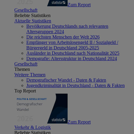
Zum Report
Gesellschaft
Beliebte Statistiken
Aktuelle Statistiken
Bevölkerung Deutschlands nach relevanten
Altersgruppen 2024
Die reichsten Menschen der Welt 2026
Empfänger von Arbeitslosengeld II / Sozialgeld /
Bürgergeld in Deutschland 2005-2025
Ausländer in Deutschland nach Nationalität 2025
Demografie: Altersstruktur in Deutschland 2024
Gesellschaft
Themen
Weitere Themen
Demografischer Wandel - Daten & Fakten
Jugendkriminalität in Deutschland - Daten & Fakten
Top Report
Zum Report
Verkehr & Logistik
Beliebte Statistiken