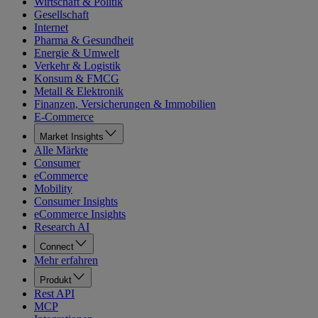
Wirtschaft & Politik
Gesellschaft
Internet
Pharma & Gesundheit
Energie & Umwelt
Verkehr & Logistik
Konsum & FMCG
Metall & Elektronik
Finanzen, Versicherungen & Immobilien
E-Commerce
Market Insights
Alle Märkte
Consumer
eCommerce
Mobility
Consumer Insights
eCommerce Insights
Research AI
Connect
Mehr erfahren
Produkt
Rest API
MCP