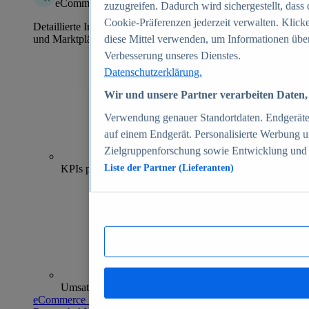
eCommerce Insights
zuzugreifen. Dadurch wird sichergestellt, dass 
Cookie-Präferenzen jederzeit verwalten. Klick
Detaillierte Informationen zu mehr als 39.000 Online-Shops
und Marktplätzen
diese Mittel verwenden, um Informationen über
Verbesserung unseres Dienstes.
Datenschutzerklärung.
Wir und unsere Partner verarbeiten Daten, 
Verwendung genauer Standortdaten. Endgeräteei
auf einem Endgerät. Personalisierte Werbung 
Zielgruppenforschung sowie Entwicklung und
70+
KPIs pro Shop
Liste der Partner (Lieferanten)
Umsatzanalysen und -prognosen
eCommerce Insights entdecken