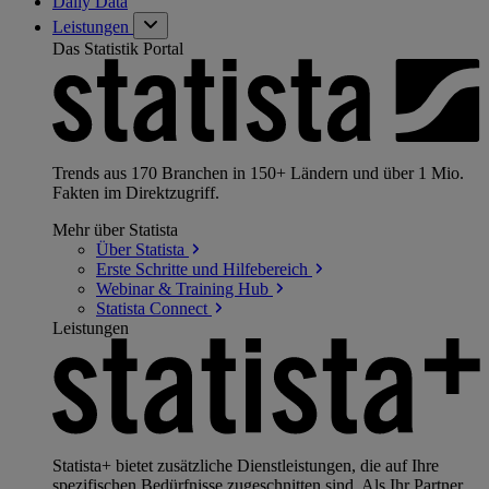
Daily Data
Leistungen
Das Statistik Portal
Trends aus 170 Branchen in 150+ Ländern und über 1 Mio.
Fakten im Direktzugriff.
Mehr über Statista
Über
Statista
Erste Schritte und
Hilfebereich
Webinar & Training
Hub
Statista
Connect
Leistungen
Statista+ bietet zusätzliche Dienstleistungen, die auf Ihre
spezifischen Bedürfnisse zugeschnitten sind. Als Ihr Partner