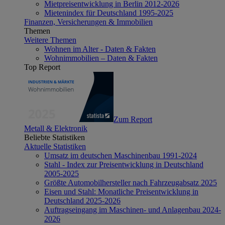
Mietpreisentwicklung in Berlin 2012-2026
Mietenindex für Deutschland 1995-2025
Finanzen, Versicherungen & Immobilien
Themen
Weitere Themen
Wohnen im Alter - Daten & Fakten
Wohnimmobilien – Daten & Fakten
Top Report
Zum Report
Metall & Elektronik
Beliebte Statistiken
Aktuelle Statistiken
Umsatz im deutschen Maschinenbau 1991-2024
Stahl - Index zur Preisentwicklung in Deutschland
2005-2025
Größte Automobilhersteller nach Fahrzeugabsatz 2025
Eisen und Stahl: Monatliche Preisentwicklung in
Deutschland 2025-2026
Auftragseingang im Maschinen- und Anlagenbau 2024-
2026