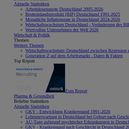
Aktuelle Statistiken
Arbeitslosenquote Deutschland 2005-2026
Bruttoinlandsprodukt (BIP) Deutschland 1991-2025
Monatliche Inflationsrate in Deutschland 2024-2026
Wirtschaftswachstum Deutschland - Veränderung des B
Wertvollste Unternehmen der Welt 2026
Wirtschaft & Politik
Themen
Weitere Themen
Wirtschaftswachstum: Deutschland zwischen Rezession 
Generation Z auf dem Arbeitsmarkt - Daten & Fakten
Top Report
Zum Report
Pharma & Gesundheit
Beliebte Statistiken
Aktuelle Statistiken
GKV - Entwicklung Krankenstand 1991-2026
Lebenserwartung in Deutschland bei Geburt nach Gesch
AU-Tage aufgrund psychischer Erkrankungen in Deutsc
GKV - Krankenstand nach Geschlecht in Deutschland 