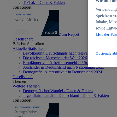
Wir und uns
TikTok - Daten & Fakten
Top Report
Verwendung g
Speichern vo
Inhalte, Mes
sowie Entwi
Zum Report
Liste der Par
Gesellschaft
Beliebte Statistiken
Aktuelle Statistiken
Bevölkerung Deutschlands nach relevanten Altersgrupp
Optionale ab
Die reichsten Menschen der Welt 2026
Empfänger von Arbeitslosengeld II / Sozialgeld / Bürge
Ausländer in Deutschland nach Nationalität 2025
Demografie: Altersstruktur in Deutschland 2024
Gesellschaft
Themen
Weitere Themen
Demografischer Wandel - Daten & Fakten
Jugendkriminalität in Deutschland - Daten & Fakten
Top Report