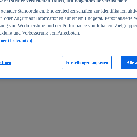
ere Partner verarbeiten Daten, um Folgendes bereitzustellen:
enauer Standortdaten. Endgeräteeigenschaften zur Identifikation aktiv
n oder Zugriff auf Informationen auf einem Endgerät. Personalisierte
sung von Werbeleistung und der Performance von Inhalten, Zielgruppe
cklung und Verbesserung von Angeboten.
tner (Lieferanten)
en 2024
lehnen
Einstellungen anpassen
Alle 
rgeld in Deutschland 2005-2025