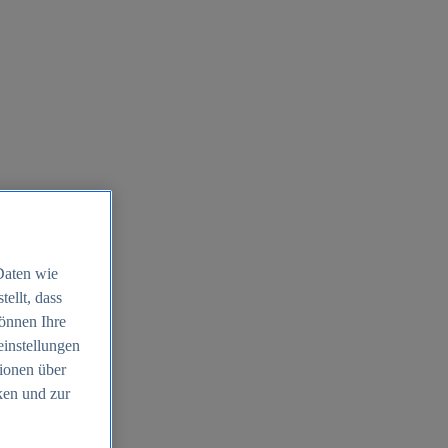
Daten wie
ellt, dass
können Ihre
einstellungen
ionen über
ken und zur