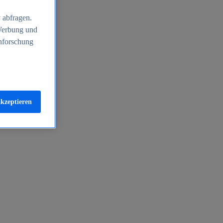
 abfragen.
 Werbung und
nforschung
akzeptieren