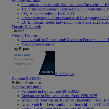
Aktuelle Statistiken
Industriestrompreise inkl. Stromsteuer in Deutschland 1
Treibhausgasemissionen nach Sektoren in Deutschland 
CO₂-Ausstoß weltweit 1960-2024
Stromerzeugung in Deutschland nach Energieträger 200
EU-Emissionshandel: Entwicklung der Preise 2023-202
Energie & Umwelt
Themen
Weitere Themen
Photovoltaik in Deutschland: Zwischen Fortschritt und 
Nachhaltiger Konsum
Top Report
Zum Report
Konsum & FMCG
Beliebte Statistiken
Aktuelle Statistiken
Vegetarier in Deutschland 2015-2025
Bierkonsum in Deutschland pro Kopf 1950-2025
Anzahl der Haustiere in deutschen Haushalten nach Tier
Umsatz mit Bio-Lebensmitteln in Deutschland 2000-202
Anzahl der Veganer in Deutschland 2015-2025