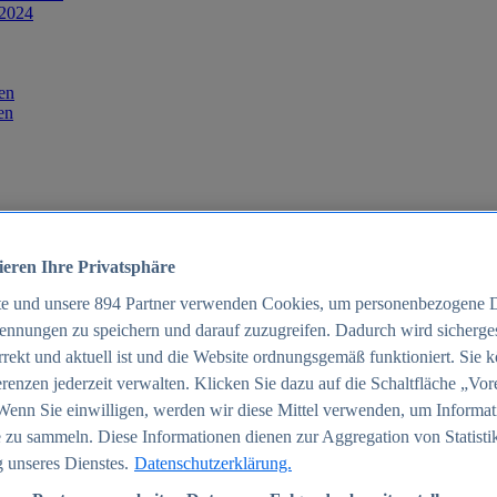
 2024
en
en
ieren Ihre Privatsphäre
te und unsere
894
Partner verwenden Cookies, um personenbezogene 
ennungen zu speichern und darauf zuzugreifen. Dadurch wird sichergest
orrekt und aktuell ist und die Website ordnungsgemäß funktioniert. Sie 
025
renzen jederzeit verwalten. Klicken Sie dazu auf die Schaltfläche „Vor
schland 2025
Wenn Sie einwilligen, werden wir diese Mittel verwenden, um Informat
 zu sammeln. Diese Informationen dienen zur Aggregation von Statisti
 unseres Dienstes.
Datenschutzerklärung.