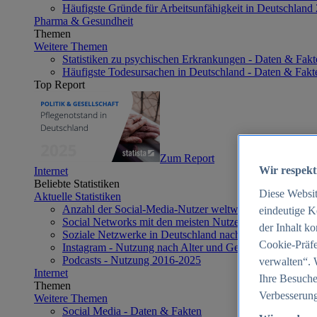
Häufigste Gründe für Arbeitsunfähigkeit in Deutschland
Pharma & Gesundheit
Themen
Weitere Themen
Statistiken zu psychischen Erkrankungen - Daten & Fakt
Häufigste Todesursachen in Deutschland - Daten & Fakt
Top Report
Zum Report
Wir respekt
Internet
Beliebte Statistiken
Diese Websi
Aktuelle Statistiken
Anzahl der Social-Media-Nutzer weltweit 2012-2025
eindeutige K
Social Networks mit den meisten Nutzern weltweit 2025
der Inhalt k
Soziale Netzwerke in Deutschland nach Generationen 2
Cookie-Präfe
Instagram - Nutzung nach Alter und Geschlecht in Deut
Podcasts - Nutzung 2016-2025
verwalten“. 
Internet
Ihre Besuche
Themen
Verbesserung
Weitere Themen
Social Media - Daten & Fakten