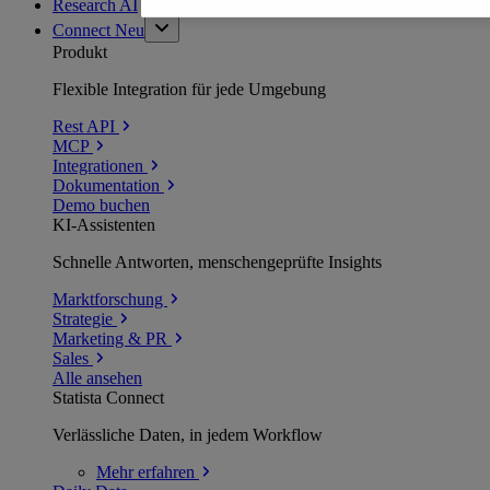
Research AI
Connect
Neu
Produkt
Flexible Integration für jede Umgebung
Rest API
MCP
Integrationen
Dokumentation
Demo buchen
KI-Assistenten
Schnelle Antworten, menschengeprüfte Insights
Marktforschung
Strategie
Marketing & PR
Sales
Alle ansehen
Statista Connect
Verlässliche Daten, in jedem Workflow
Mehr
erfahren