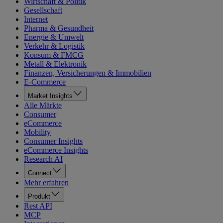
Wirtschaft & Politik
Gesellschaft
Internet
Pharma & Gesundheit
Energie & Umwelt
Verkehr & Logistik
Konsum & FMCG
Metall & Elektronik
Finanzen, Versicherungen & Immobilien
E-Commerce
Market Insights
Alle Märkte
Consumer
eCommerce
Mobility
Consumer Insights
eCommerce Insights
Research AI
Connect
Mehr erfahren
Produkt
Rest API
MCP