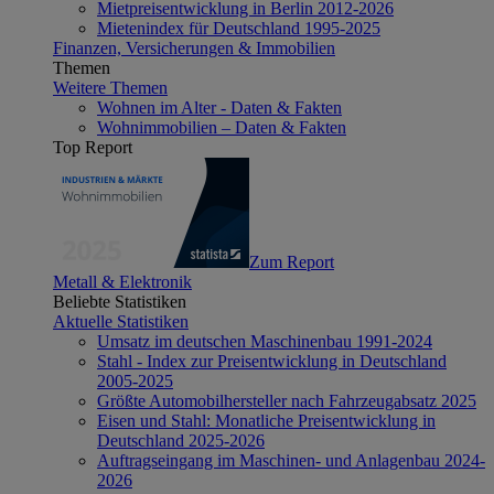
Mietpreisentwicklung in Berlin 2012-2026
Mietenindex für Deutschland 1995-2025
Finanzen, Versicherungen & Immobilien
Themen
Weitere Themen
Wohnen im Alter - Daten & Fakten
Wohnimmobilien – Daten & Fakten
Top Report
Zum Report
Metall & Elektronik
Beliebte Statistiken
Aktuelle Statistiken
Umsatz im deutschen Maschinenbau 1991-2024
Stahl - Index zur Preisentwicklung in Deutschland
2005-2025
Größte Automobilhersteller nach Fahrzeugabsatz 2025
Eisen und Stahl: Monatliche Preisentwicklung in
Deutschland 2025-2026
Auftragseingang im Maschinen- und Anlagenbau 2024-
2026