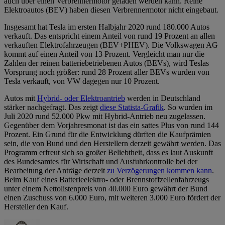
auch über einen Verbrennermotor geladen werden kann. Reine
Elektroautos (BEV) haben diesen Verbrennermotor nicht eingebaut.
Insgesamt hat Tesla im ersten Halbjahr 2020 rund 180.000 Autos
verkauft. Das entspricht einem Anteil von rund 19 Prozent an allen
verkauften Elektrofahrzeugen (BEV+PHEV). Die Volkswagen AG
kommt auf einen Anteil von 13 Prozent. Vergleicht man nur die
Zahlen der reinen batteriebetriebenen Autos (BEVs), wird Teslas
Vorsprung noch größer: rund 28 Prozent aller BEVs wurden von
Tesla verkauft, von VW dagegen nur 10 Prozent.
Autos mit
Hybrid- oder Elektroantrieb
werden in Deutschland
stärker nachgefragt. Das zeigt
diese Statista-Grafik
. So wurden im
Juli 2020 rund 52.000 Pkw mit Hybrid-Antrieb neu zugelassen.
Gegenüber dem Vorjahresmonat ist das ein sattes Plus von rund 144
Prozent. Ein Grund für die Entwicklung dürften die Kaufprämien
sein, die von Bund und den Herstellern derzeit gewährt werden. Das
Programm erfreut sich so großer Beliebtheit, dass es laut Auskunft
des Bundesamtes für Wirtschaft und Ausfuhrkontrolle bei der
Bearbeitung der Anträge derzeit
zu Verzögerungen kommen kann
.
Beim Kauf eines Batterieelektro- oder Brennstoffzellenfahrzeugs
unter einem Nettolistenpreis von 40.000 Euro gewährt der Bund
einen Zuschuss von 6.000 Euro, mit weiteren 3.000 Euro fördert der
Hersteller den Kauf.