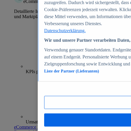
eCommerce Insights
zuzugreifen. Dadurch wird sichergestellt, dass 
Cookie-Präferenzen jederzeit verwalten. Klick
Detaillierte Informationen zu mehr als 39.000 Online-Shops
und Marktplätzen
diese Mittel verwenden, um Informationen über
Verbesserung unseres Dienstes.
Datenschutzerklärung.
Wir und unsere Partner verarbeiten Daten, 
Verwendung genauer Standortdaten. Endgeräteei
auf einem Endgerät. Personalisierte Werbung 
Zielgruppenforschung sowie Entwicklung und
70+
KPIs pro Shop
Liste der Partner (Lieferanten)
Umsatzanalysen und -prognosen
eCommerce Insights entdecken