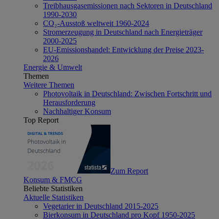
Treibhausgasemissionen nach Sektoren in Deutschland
1990-2030
CO₂-Ausstoß weltweit 1960-2024
Stromerzeugung in Deutschland nach Energieträger
2000-2025
EU-Emissionshandel: Entwicklung der Preise 2023-
2026
Energie & Umwelt
Themen
Weitere Themen
Photovoltaik in Deutschland: Zwischen Fortschritt und
Herausforderung
Nachhaltiger Konsum
Top Report
Zum Report
Konsum & FMCG
Beliebte Statistiken
Aktuelle Statistiken
Vegetarier in Deutschland 2015-2025
Bierkonsum in Deutschland pro Kopf 1950-2025