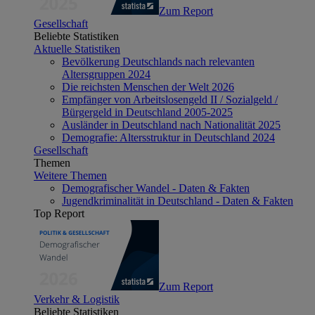
Zum Report
Gesellschaft
Beliebte Statistiken
Aktuelle Statistiken
Bevölkerung Deutschlands nach relevanten
Altersgruppen 2024
Die reichsten Menschen der Welt 2026
Empfänger von Arbeitslosengeld II / Sozialgeld /
Bürgergeld in Deutschland 2005-2025
Ausländer in Deutschland nach Nationalität 2025
Demografie: Altersstruktur in Deutschland 2024
Gesellschaft
Themen
Weitere Themen
Demografischer Wandel - Daten & Fakten
Jugendkriminalität in Deutschland - Daten & Fakten
Top Report
Zum Report
Verkehr & Logistik
Beliebte Statistiken