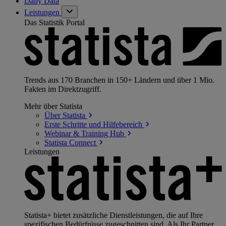
Daily Data
Leistungen
Das Statistik Portal
Trends aus 170 Branchen in 150+ Ländern und über 1 Mio.
Fakten im Direktzugriff.
Mehr über Statista
Über
Statista
Erste Schritte und
Hilfebereich
Webinar & Training
Hub
Statista
Connect
Leistungen
Statista+ bietet zusätzliche Dienstleistungen, die auf Ihre
spezifischen Bedürfnisse zugeschnitten sind. Als Ihr Partner