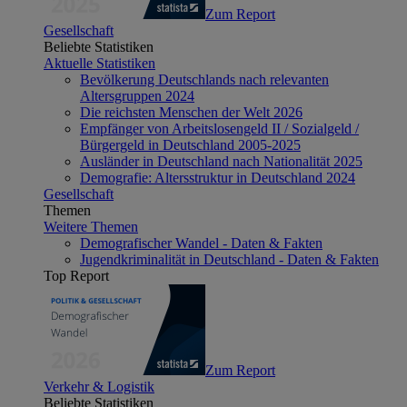
Zum Report
Gesellschaft
Beliebte Statistiken
Aktuelle Statistiken
Bevölkerung Deutschlands nach relevanten
Altersgruppen 2024
Die reichsten Menschen der Welt 2026
Empfänger von Arbeitslosengeld II / Sozialgeld /
Bürgergeld in Deutschland 2005-2025
Ausländer in Deutschland nach Nationalität 2025
Demografie: Altersstruktur in Deutschland 2024
Gesellschaft
Themen
Weitere Themen
Demografischer Wandel - Daten & Fakten
Jugendkriminalität in Deutschland - Daten & Fakten
Top Report
Zum Report
Verkehr & Logistik
Beliebte Statistiken