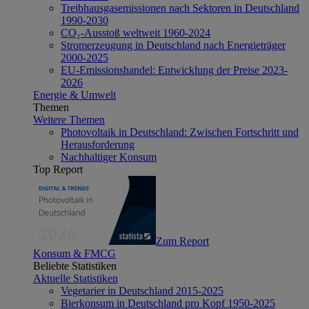
Treibhausgasemissionen nach Sektoren in Deutschland
1990-2030
CO₂-Ausstoß weltweit 1960-2024
Stromerzeugung in Deutschland nach Energieträger
2000-2025
EU-Emissionshandel: Entwicklung der Preise 2023-
2026
Energie & Umwelt
Themen
Weitere Themen
Photovoltaik in Deutschland: Zwischen Fortschritt und
Herausforderung
Nachhaltiger Konsum
Top Report
Zum Report
Konsum & FMCG
Beliebte Statistiken
Aktuelle Statistiken
Vegetarier in Deutschland 2015-2025
Bierkonsum in Deutschland pro Kopf 1950-2025