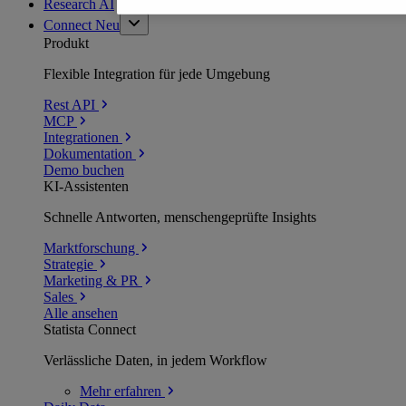
Research AI
Connect
Neu
Produkt
Flexible Integration für jede Umgebung
Rest API
MCP
Integrationen
Dokumentation
Demo buchen
KI-Assistenten
Schnelle Antworten, menschengeprüfte Insights
Marktforschung
Strategie
Marketing & PR
Sales
Alle ansehen
Statista Connect
Verlässliche Daten, in jedem Workflow
Mehr
erfahren