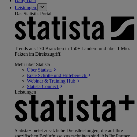
Daily Data
Leistungen
Das Statistik Portal
Trends aus 170 Branchen in 150+ Ländern und über 1 Mio.
Fakten im Direktzugriff.
Mehr über Statista
Über
Statista
Erste Schritte und
Hilfebereich
Webinar & Training
Hub
Statista
Connect
Leistungen
Statista+ bietet zusätzliche Dienstleistungen, die auf Ihre
spezifischen Bedürfnisse zugeschnitten sind. Als Ihr Partner