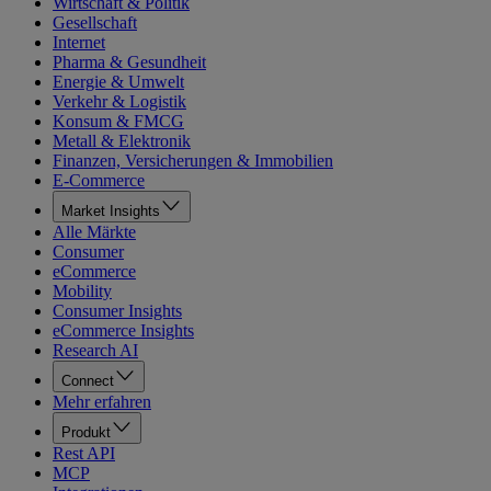
Wirtschaft & Politik
Gesellschaft
Internet
Pharma & Gesundheit
Energie & Umwelt
Verkehr & Logistik
Konsum & FMCG
Metall & Elektronik
Finanzen, Versicherungen & Immobilien
E-Commerce
Market Insights
Alle Märkte
Consumer
eCommerce
Mobility
Consumer Insights
eCommerce Insights
Research AI
Connect
Mehr erfahren
Produkt
Rest API
MCP