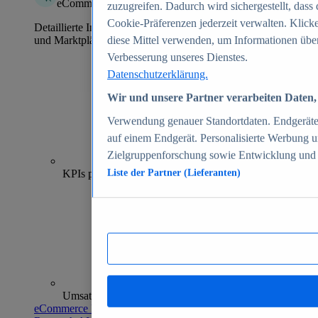
eCommerce Insights
zuzugreifen. Dadurch wird sichergestellt, dass 
Cookie-Präferenzen jederzeit verwalten. Klick
Detaillierte Informationen zu mehr als 39.000 Online-Shops
und Marktplätzen
diese Mittel verwenden, um Informationen über
Verbesserung unseres Dienstes.
Datenschutzerklärung.
Wir und unsere Partner verarbeiten Daten, 
Verwendung genauer Standortdaten. Endgeräteei
auf einem Endgerät. Personalisierte Werbung 
Zielgruppenforschung sowie Entwicklung und
70+
KPIs pro Shop
Liste der Partner (Lieferanten)
Umsatzanalysen und -prognosen
eCommerce Insights entdecken