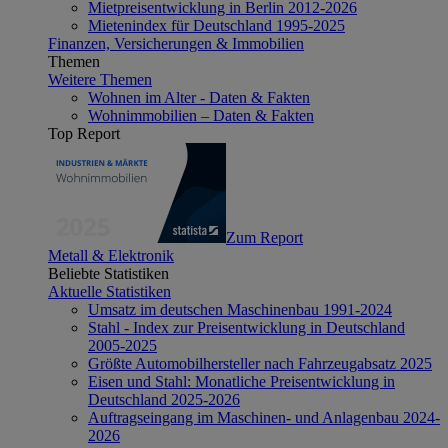
Mietpreisentwicklung in Berlin 2012-2026
Mietenindex für Deutschland 1995-2025
Finanzen, Versicherungen & Immobilien
Themen
Weitere Themen
Wohnen im Alter - Daten & Fakten
Wohnimmobilien – Daten & Fakten
Top Report
Zum Report
Metall & Elektronik
Beliebte Statistiken
Aktuelle Statistiken
Umsatz im deutschen Maschinenbau 1991-2024
Stahl - Index zur Preisentwicklung in Deutschland
2005-2025
Größte Automobilhersteller nach Fahrzeugabsatz 2025
Eisen und Stahl: Monatliche Preisentwicklung in
Deutschland 2025-2026
Auftragseingang im Maschinen- und Anlagenbau 2024-
2026