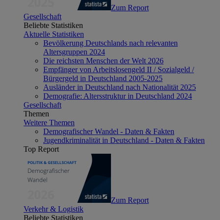
Zum Report
Gesellschaft
Beliebte Statistiken
Aktuelle Statistiken
Bevölkerung Deutschlands nach relevanten
Altersgruppen 2024
Die reichsten Menschen der Welt 2026
Empfänger von Arbeitslosengeld II / Sozialgeld /
Bürgergeld in Deutschland 2005-2025
Ausländer in Deutschland nach Nationalität 2025
Demografie: Altersstruktur in Deutschland 2024
Gesellschaft
Themen
Weitere Themen
Demografischer Wandel - Daten & Fakten
Jugendkriminalität in Deutschland - Daten & Fakten
Top Report
Zum Report
Verkehr & Logistik
Beliebte Statistiken