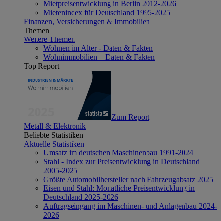
Mietpreisentwicklung in Berlin 2012-2026
Mietenindex für Deutschland 1995-2025
Finanzen, Versicherungen & Immobilien
Themen
Weitere Themen
Wohnen im Alter - Daten & Fakten
Wohnimmobilien – Daten & Fakten
Top Report
Zum Report
Metall & Elektronik
Beliebte Statistiken
Aktuelle Statistiken
Umsatz im deutschen Maschinenbau 1991-2024
Stahl - Index zur Preisentwicklung in Deutschland
2005-2025
Größte Automobilhersteller nach Fahrzeugabsatz 2025
Eisen und Stahl: Monatliche Preisentwicklung in
Deutschland 2025-2026
Auftragseingang im Maschinen- und Anlagenbau 2024-
2026