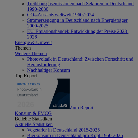
Treibhausgasemissionen nach Sektoren in Deutschland
1990-2030
CO₂-Ausstoß weltweit 1960-2024
Stromerzeugung in Deutschland nach Energieträger
2000-2025
EU-Emissionshandel: Entwicklung der Preise 2023-
2026
Energie & Umwelt
Themen
Weitere Themen
Photovoltaik in Deutschland: Zwischen Fortschritt und
Herausforderung
Nachhaltiger Konsum
Top Report
Zum Report
Konsum & FMCG
Beliebte Statistiken
Aktuelle Statistiken
Vegetarier in Deutschland 2015-2025
Bierkonsum in Deutschland pro Kopf 1950-2025