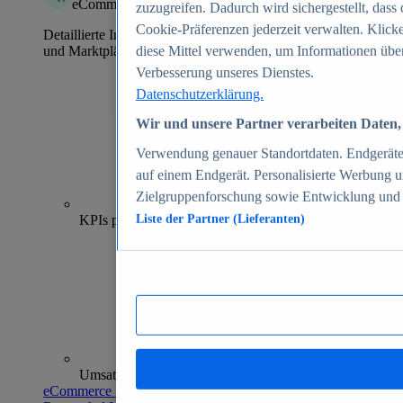
eCommerce Insights
zuzugreifen. Dadurch wird sichergestellt, dass 
Cookie-Präferenzen jederzeit verwalten. Klick
Detaillierte Informationen zu mehr als 39.000 Online-Shops
und Marktplätzen
diese Mittel verwenden, um Informationen über
Verbesserung unseres Dienstes.
Datenschutzerklärung.
Wir und unsere Partner verarbeiten Daten, 
Verwendung genauer Standortdaten. Endgeräteei
auf einem Endgerät. Personalisierte Werbung 
Zielgruppenforschung sowie Entwicklung und
70+
KPIs pro Shop
Liste der Partner (Lieferanten)
Umsatzanalysen und -prognosen
eCommerce Insights entdecken