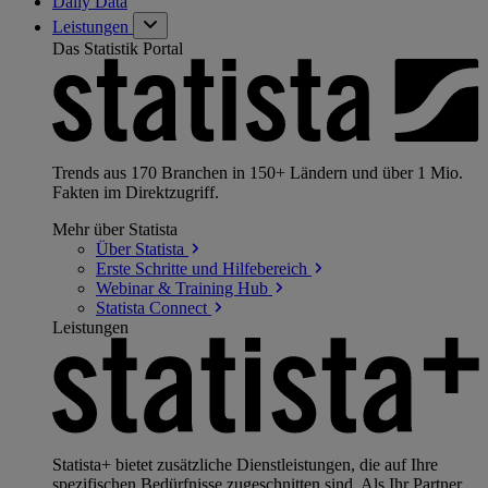
Daily Data
Leistungen
Das Statistik Portal
Trends aus 170 Branchen in 150+ Ländern und über 1 Mio.
Fakten im Direktzugriff.
Mehr über Statista
Über
Statista
Erste Schritte und
Hilfebereich
Webinar & Training
Hub
Statista
Connect
Leistungen
Statista+ bietet zusätzliche Dienstleistungen, die auf Ihre
spezifischen Bedürfnisse zugeschnitten sind. Als Ihr Partner