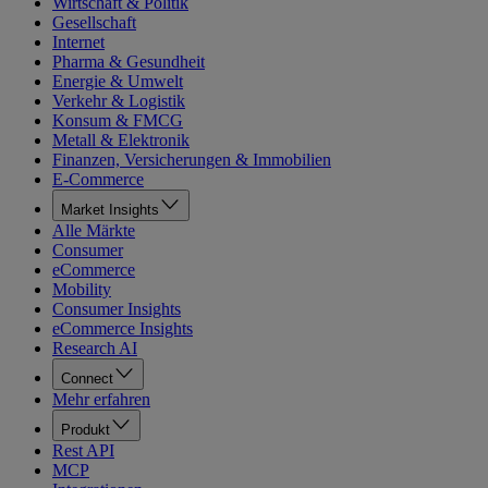
Wirtschaft & Politik
Gesellschaft
Internet
Pharma & Gesundheit
Energie & Umwelt
Verkehr & Logistik
Konsum & FMCG
Metall & Elektronik
Finanzen, Versicherungen & Immobilien
E-Commerce
Market Insights
Alle Märkte
Consumer
eCommerce
Mobility
Consumer Insights
eCommerce Insights
Research AI
Connect
Mehr erfahren
Produkt
Rest API
MCP