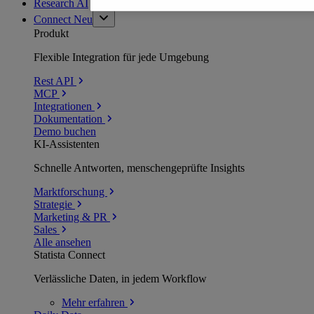
Research AI
Connect
Neu
Produkt
Flexible Integration für jede Umgebung
Rest API
MCP
Integrationen
Dokumentation
Demo buchen
KI-Assistenten
Schnelle Antworten, menschengeprüfte Insights
Marktforschung
Strategie
Marketing & PR
Sales
Alle ansehen
Statista Connect
Verlässliche Daten, in jedem Workflow
Mehr
erfahren