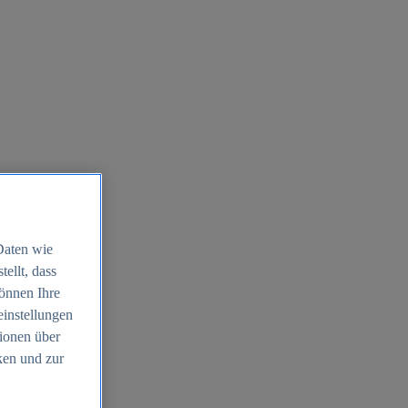
Daten wie
ellt, dass
können Ihre
einstellungen
ionen über
ken und zur