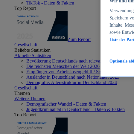
Wir und uns
TikTok - Daten & Fakten
Top Report
Verwendung g
Speichern vo
Inhalte, Mes
sowie Entwi
Zum Report
Liste der Par
Gesellschaft
Beliebte Statistiken
Aktuelle Statistiken
Bevölkerung Deutschlands nach relevanten Altersgrupp
Optionale ab
Die reichsten Menschen der Welt 2026
Empfänger von Arbeitslosengeld II / Sozialgeld / Bürge
Ausländer in Deutschland nach Nationalität 2025
Demografie: Altersstruktur in Deutschland 2024
Gesellschaft
Themen
Weitere Themen
Demografischer Wandel - Daten & Fakten
Jugendkriminalität in Deutschland - Daten & Fakten
Top Report