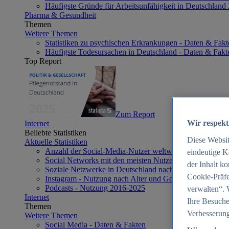
Häufigste Gründe für Arbeitsunfähigkeit in Deutschland
Pharma & Gesundheit
Themen
Weitere Themen
Statistiken zu psychischen Erkrankungen - Daten & Fakt
Häufigste Todesursachen in Deutschland - Daten & Fakt
Top Report
Zum Report
Wir respekt
Internet
Beliebte Statistiken
Diese Websi
Aktuelle Statistiken
Anzahl der Social-Media-Nutzer weltweit 2012-2025
eindeutige K
Social Networks mit den meisten Nutzern weltweit 2025
der Inhalt k
Soziale Netzwerke in Deutschland nach Generationen 2
Cookie-Präfe
Instagram - Nutzung nach Alter und Geschlecht in Deut
Podcasts - Nutzung 2016-2025
verwalten“. 
Internet
Ihre Besuche
Themen
Verbesserung
Weitere Themen
Social Media - Daten & Fakten