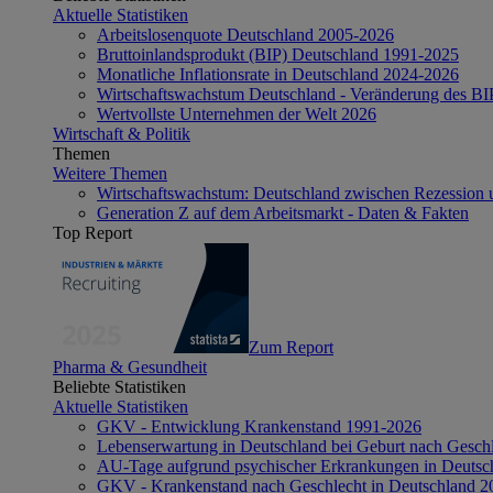
Aktuelle Statistiken
Arbeitslosenquote Deutschland 2005-2026
Bruttoinlandsprodukt (BIP) Deutschland 1991-2025
Monatliche Inflationsrate in Deutschland 2024-2026
Wirtschaftswachstum Deutschland - Veränderung des B
Wertvollste Unternehmen der Welt 2026
Wirtschaft & Politik
Themen
Weitere Themen
Wirtschaftswachstum: Deutschland zwischen Rezession 
Generation Z auf dem Arbeitsmarkt - Daten & Fakten
Top Report
Zum Report
Pharma & Gesundheit
Beliebte Statistiken
Aktuelle Statistiken
GKV - Entwicklung Krankenstand 1991-2026
Lebenserwartung in Deutschland bei Geburt nach Gesch
AU-Tage aufgrund psychischer Erkrankungen in Deutsc
GKV - Krankenstand nach Geschlecht in Deutschland 