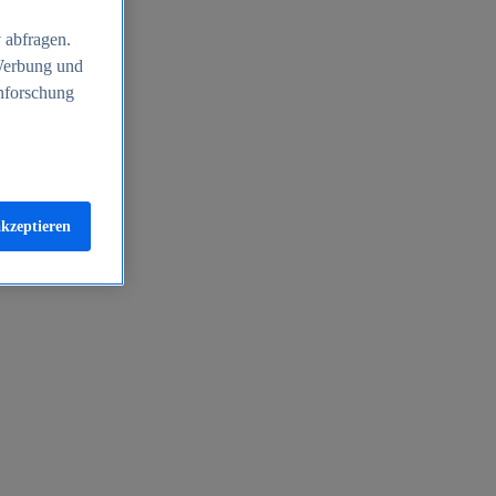
 abfragen.
 Werbung und
nforschung
akzeptieren