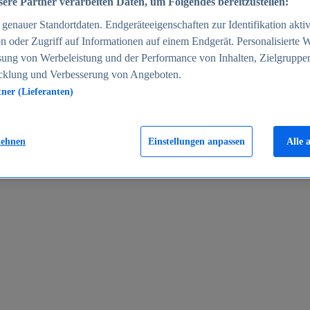
ere Partner verarbeiten Daten, um Folgendes bereitzustellen:
enauer Standortdaten. Endgeräteeigenschaften zur Identifikation aktiv
n oder Zugriff auf Informationen auf einem Endgerät. Personalisierte
sung von Werbeleistung und der Performance von Inhalten, Zielgruppe
cklung und Verbesserung von Angeboten.
tner (Lieferanten)
en 2024
lehnen
Einstellungen anpassen
Alle 
rgeld in Deutschland 2005-2025