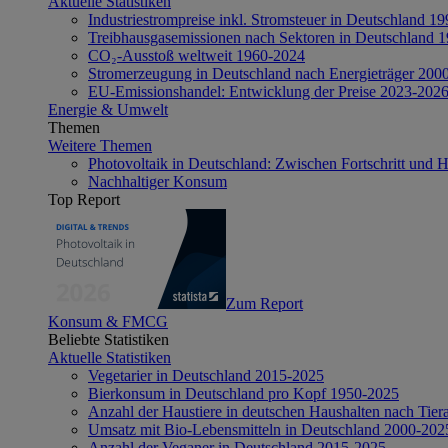
Aktuelle Statistiken
Industriestrompreise inkl. Stromsteuer in Deutschland 1
Treibhausgasemissionen nach Sektoren in Deutschland 
CO₂-Ausstoß weltweit 1960-2024
Stromerzeugung in Deutschland nach Energieträger 200
EU-Emissionshandel: Entwicklung der Preise 2023-202
Energie & Umwelt
Themen
Weitere Themen
Photovoltaik in Deutschland: Zwischen Fortschritt und 
Nachhaltiger Konsum
Top Report
Zum Report
Konsum & FMCG
Beliebte Statistiken
Aktuelle Statistiken
Vegetarier in Deutschland 2015-2025
Bierkonsum in Deutschland pro Kopf 1950-2025
Anzahl der Haustiere in deutschen Haushalten nach Tier
Umsatz mit Bio-Lebensmitteln in Deutschland 2000-202
Anzahl der Veganer in Deutschland 2015-2025