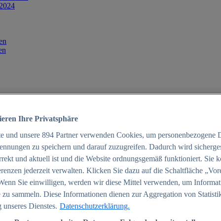
 2024
en
en
ieren Ihre Privatsphäre
te und unsere
894
Partner verwenden Cookies, um personenbezogene 
ennungen zu speichern und darauf zuzugreifen. Dadurch wird sichergest
orrekt und aktuell ist und die Website ordnungsgemäß funktioniert. Sie 
025
renzen jederzeit verwalten. Klicken Sie dazu auf die Schaltfläche „Vor
schland 2025
Wenn Sie einwilligen, werden wir diese Mittel verwenden, um Informat
 zu sammeln. Diese Informationen dienen zur Aggregation von Statisti
 unseres Dienstes.
Datenschutzerklärung.