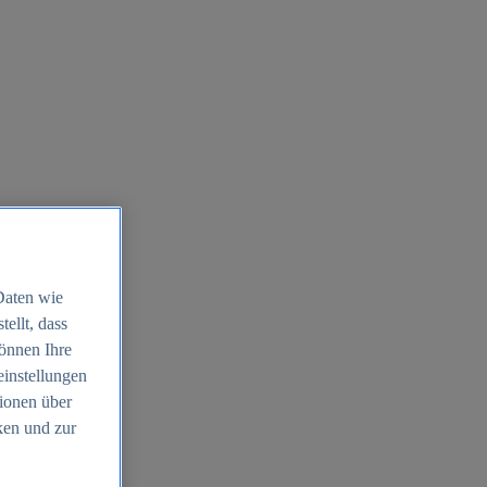
Daten wie
ellt, dass
können Ihre
einstellungen
ionen über
ken und zur