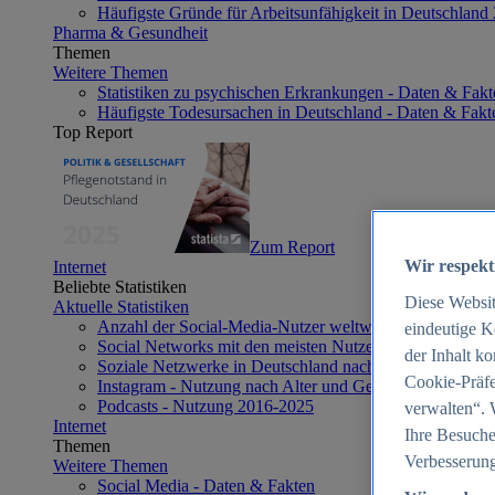
Häufigste Gründe für Arbeitsunfähigkeit in Deutschland
Pharma & Gesundheit
Themen
Weitere Themen
Statistiken zu psychischen Erkrankungen - Daten & Fakt
Häufigste Todesursachen in Deutschland - Daten & Fakt
Top Report
Zum Report
Wir respekt
Internet
Beliebte Statistiken
Diese Websi
Aktuelle Statistiken
Anzahl der Social-Media-Nutzer weltweit 2012-2025
eindeutige K
Social Networks mit den meisten Nutzern weltweit 2025
der Inhalt k
Soziale Netzwerke in Deutschland nach Generationen 2
Cookie-Präfe
Instagram - Nutzung nach Alter und Geschlecht in Deut
Podcasts - Nutzung 2016-2025
verwalten“. 
Internet
Ihre Besuche
Themen
Verbesserung
Weitere Themen
Social Media - Daten & Fakten