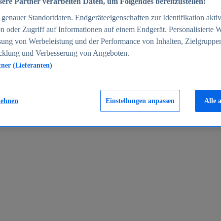
ere Partner verarbeiten Daten, um Folgendes bereitzustellen:
enauer Standortdaten. Endgeräteeigenschaften zur Identifikation aktiv
n oder Zugriff auf Informationen auf einem Endgerät. Personalisierte
sung von Werbeleistung und der Performance von Inhalten, Zielgruppe
cklung und Verbesserung von Angeboten.
tner (Lieferanten)
en 2024
lehnen
Einstellungen anpassen
Alle 
rgeld in Deutschland 2005-2025