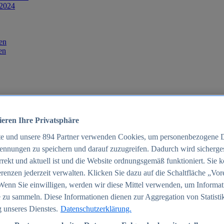
 2024
en
en
ieren Ihre Privatsphäre
te und unsere
894
Partner verwenden Cookies, um personenbezogene 
ennungen zu speichern und darauf zuzugreifen. Dadurch wird sichergest
orrekt und aktuell ist und die Website ordnungsgemäß funktioniert. Sie 
025
renzen jederzeit verwalten. Klicken Sie dazu auf die Schaltfläche „Vor
schland 2025
Wenn Sie einwilligen, werden wir diese Mittel verwenden, um Informat
 zu sammeln. Diese Informationen dienen zur Aggregation von Statisti
 unseres Dienstes.
Datenschutzerklärung.