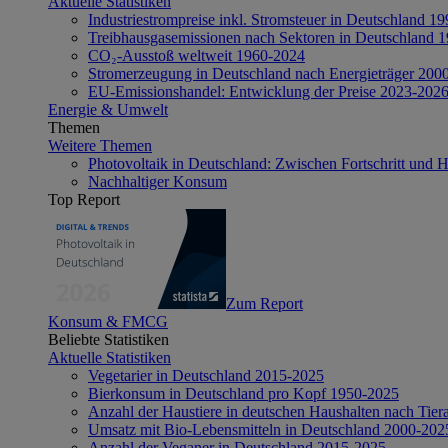
Aktuelle Statistiken
Industriestrompreise inkl. Stromsteuer in Deutschland 1
Treibhausgasemissionen nach Sektoren in Deutschland 
CO₂-Ausstoß weltweit 1960-2024
Stromerzeugung in Deutschland nach Energieträger 200
EU-Emissionshandel: Entwicklung der Preise 2023-202
Energie & Umwelt
Themen
Weitere Themen
Photovoltaik in Deutschland: Zwischen Fortschritt und 
Nachhaltiger Konsum
Top Report
Zum Report
Konsum & FMCG
Beliebte Statistiken
Aktuelle Statistiken
Vegetarier in Deutschland 2015-2025
Bierkonsum in Deutschland pro Kopf 1950-2025
Anzahl der Haustiere in deutschen Haushalten nach Tier
Umsatz mit Bio-Lebensmitteln in Deutschland 2000-202
Anzahl der Veganer in Deutschland 2015-2025