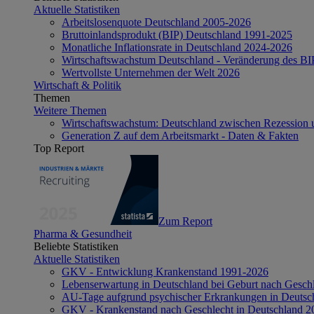
Aktuelle Statistiken
Arbeitslosenquote Deutschland 2005-2026
Bruttoinlandsprodukt (BIP) Deutschland 1991-2025
Monatliche Inflationsrate in Deutschland 2024-2026
Wirtschaftswachstum Deutschland - Veränderung des B
Wertvollste Unternehmen der Welt 2026
Wirtschaft & Politik
Themen
Weitere Themen
Wirtschaftswachstum: Deutschland zwischen Rezession 
Generation Z auf dem Arbeitsmarkt - Daten & Fakten
Top Report
Zum Report
Pharma & Gesundheit
Beliebte Statistiken
Aktuelle Statistiken
GKV - Entwicklung Krankenstand 1991-2026
Lebenserwartung in Deutschland bei Geburt nach Gesch
AU-Tage aufgrund psychischer Erkrankungen in Deutsc
GKV - Krankenstand nach Geschlecht in Deutschland 