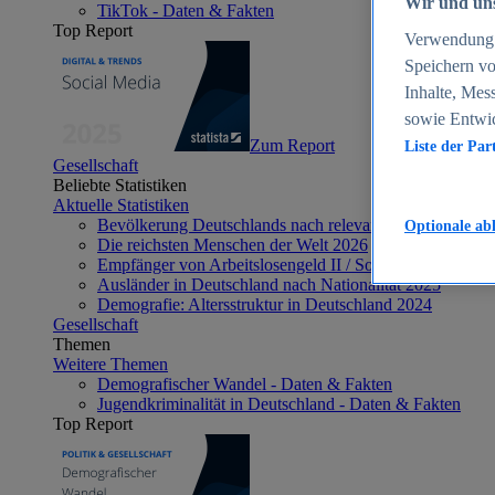
Wir und uns
TikTok - Daten & Fakten
Top Report
Verwendung g
Speichern vo
Inhalte, Mes
sowie Entwi
Zum Report
Liste der Par
Gesellschaft
Beliebte Statistiken
Aktuelle Statistiken
Bevölkerung Deutschlands nach relevanten Altersgrupp
Optionale ab
Die reichsten Menschen der Welt 2026
Empfänger von Arbeitslosengeld II / Sozialgeld / Bürge
Ausländer in Deutschland nach Nationalität 2025
Demografie: Altersstruktur in Deutschland 2024
Gesellschaft
Themen
Weitere Themen
Demografischer Wandel - Daten & Fakten
Jugendkriminalität in Deutschland - Daten & Fakten
Top Report