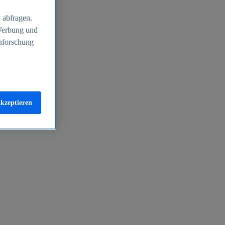
 abfragen.
 Werbung und
nforschung
akzeptieren