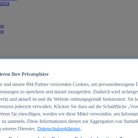
 2024
en
en
ieren Ihre Privatsphäre
te und unsere
894
Partner verwenden Cookies, um personenbezogene 
ennungen zu speichern und darauf zuzugreifen. Dadurch wird sichergest
orrekt und aktuell ist und die Website ordnungsgemäß funktioniert. Sie 
025
renzen jederzeit verwalten. Klicken Sie dazu auf die Schaltfläche „Vor
schland 2025
Wenn Sie einwilligen, werden wir diese Mittel verwenden, um Informat
 zu sammeln. Diese Informationen dienen zur Aggregation von Statisti
 unseres Dienstes.
Datenschutzerklärung.