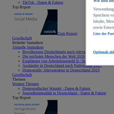
Wir und uns
TikTok - Daten & Fakten
Top Report
Verwendung g
Speichern vo
Inhalte, Mes
sowie Entwi
Zum Report
Liste der Par
Gesellschaft
Beliebte Statistiken
Aktuelle Statistiken
Bevölkerung Deutschlands nach relevanten Altersgrupp
Optionale ab
Die reichsten Menschen der Welt 2026
Empfänger von Arbeitslosengeld II / Sozialgeld / Bürge
Ausländer in Deutschland nach Nationalität 2025
Demografie: Altersstruktur in Deutschland 2024
Gesellschaft
Themen
Weitere Themen
Demografischer Wandel - Daten & Fakten
Jugendkriminalität in Deutschland - Daten & Fakten
Top Report