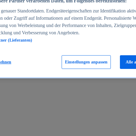
ere Partner verarbeiten Daten, um Folgendes bereitzustellen:
enauer Standortdaten. Endgeräteeigenschaften zur Identifikation aktiv
n oder Zugriff auf Informationen auf einem Endgerät. Personalisierte
sung von Werbeleistung und der Performance von Inhalten, Zielgruppe
cklung und Verbesserung von Angeboten.
tner (Lieferanten)
en 2024
lehnen
Einstellungen anpassen
Alle 
rgeld in Deutschland 2005-2025