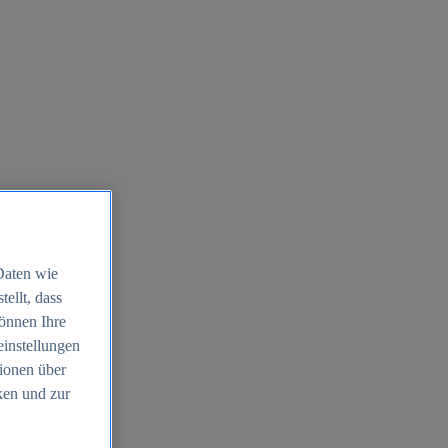
Daten wie
ellt, dass
können Ihre
einstellungen
ionen über
ken und zur