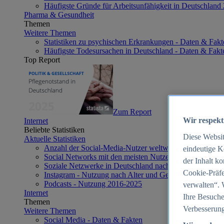
Häufigste Gründe für Arbeitsunfähigkeit in Deutschland
Pharma & Gesundheit
Themen
Weitere Themen
Statistiken zu psychischen Erkrankungen - Daten & Fakt
Häufigste Todesursachen in Deutschland - Daten & Fakt
Top Report
Zum Report
Wir respekt
Internet
Beliebte Statistiken
Diese Websi
Aktuelle Statistiken
Anzahl der Social-Media-Nutzer weltweit 2012-2025
eindeutige K
Social Networks mit den meisten Nutzern weltweit 2025
der Inhalt k
Soziale Netzwerke in Deutschland nach Generationen 2
Cookie-Präfe
Instagram - Nutzung nach Alter und Geschlecht in Deut
Podcasts - Nutzung 2016-2025
verwalten“. 
Internet
Ihre Besuche
Themen
Verbesserung
Weitere Themen
Social Media - Daten & Fakten