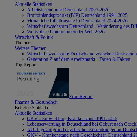
Aktuelle Statistiken
Arbeitslosenquote Deutschland 2005-2026
Bruttoinlandsprodukt (BIP) Deutschland 1991-2025
Monatliche Inflationsrate in Deutschland 2024-2026
Wirtschaftswachstum Deutschland - Veränderung des B
Wertvollste Unternehmen der Welt 2026
Wirtschaft & Politik
Themen
Weitere Themen
Wirtschaftswachstum: Deutschland zwischen Rezession 
Generation Z auf dem Arbeitsmarkt - Daten & Fakten
Top Report
Zum Report
Pharma & Gesundheit
Beliebte Statistiken
Aktuelle Statistiken
GKV - Entwicklung Krankenstand 1991-2026
Lebenserwartung in Deutschland bei Geburt nach Gesch
AU-Tage aufgrund psychischer Erkrankungen in Deutsc
GKV - Krankenstand nach Geschlecht in Deutschland 