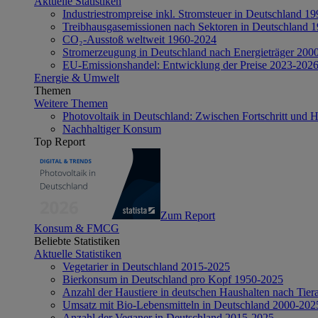
Aktuelle Statistiken
Industriestrompreise inkl. Stromsteuer in Deutschland 1
Treibhausgasemissionen nach Sektoren in Deutschland 
CO₂-Ausstoß weltweit 1960-2024
Stromerzeugung in Deutschland nach Energieträger 200
EU-Emissionshandel: Entwicklung der Preise 2023-202
Energie & Umwelt
Themen
Weitere Themen
Photovoltaik in Deutschland: Zwischen Fortschritt und 
Nachhaltiger Konsum
Top Report
Zum Report
Konsum & FMCG
Beliebte Statistiken
Aktuelle Statistiken
Vegetarier in Deutschland 2015-2025
Bierkonsum in Deutschland pro Kopf 1950-2025
Anzahl der Haustiere in deutschen Haushalten nach Tier
Umsatz mit Bio-Lebensmitteln in Deutschland 2000-202
Anzahl der Veganer in Deutschland 2015-2025