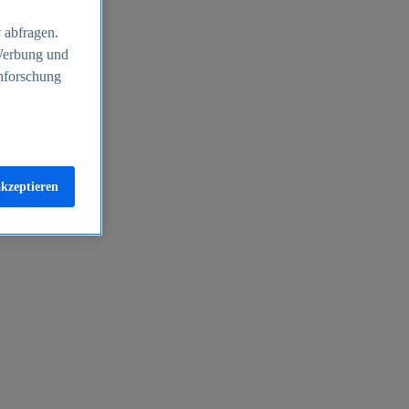
 abfragen.
 Werbung und
nforschung
akzeptieren