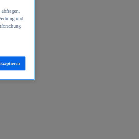
 abfragen.
 Werbung und
nforschung
akzeptieren