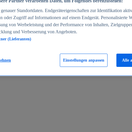
ere Partner verarbeiten Daten, um Folgendes bereitzustellen:
enauer Standortdaten. Endgeräteeigenschaften zur Identifikation aktiv
n oder Zugriff auf Informationen auf einem Endgerät. Personalisierte
sung von Werbeleistung und der Performance von Inhalten, Zielgruppe
cklung und Verbesserung von Angeboten.
tner (Lieferanten)
en 2024
lehnen
Einstellungen anpassen
Alle 
rgeld in Deutschland 2005-2025