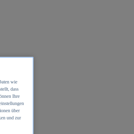
Daten wie
ellt, dass
können Ihre
einstellungen
ionen über
ken und zur