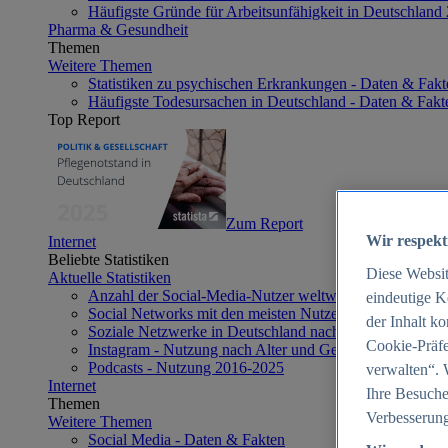
Häufigste Gründe für Arbeitsunfähigkeit in Deutschland
Pharma & Gesundheit
Themen
Weitere Themen
Statistiken zu psychischen Erkrankungen - Daten & Fakt
Häufigste Todesursachen in Deutschland - Daten & Fakt
Top Report
Zum Report
Wir respekt
Internet
Beliebte Statistiken
Diese Websi
Aktuelle Statistiken
Anzahl der Social-Media-Nutzer weltweit 2012-2025
eindeutige K
Social Networks mit den meisten Nutzern weltweit 2025
der Inhalt k
Soziale Netzwerke in Deutschland nach Generationen 2
Cookie-Präfe
Instagram - Nutzung nach Alter und Geschlecht in Deut
Podcasts - Nutzung 2016-2025
verwalten“. 
Internet
Ihre Besuche
Themen
Verbesserung
Weitere Themen
Social Media - Daten & Fakten