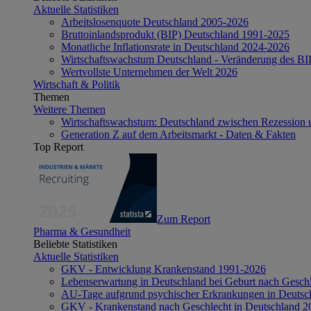
Aktuelle Statistiken
Arbeitslosenquote Deutschland 2005-2026
Bruttoinlandsprodukt (BIP) Deutschland 1991-2025
Monatliche Inflationsrate in Deutschland 2024-2026
Wirtschaftswachstum Deutschland - Veränderung des B
Wertvollste Unternehmen der Welt 2026
Wirtschaft & Politik
Themen
Weitere Themen
Wirtschaftswachstum: Deutschland zwischen Rezession 
Generation Z auf dem Arbeitsmarkt - Daten & Fakten
Top Report
Zum Report
Pharma & Gesundheit
Beliebte Statistiken
Aktuelle Statistiken
GKV - Entwicklung Krankenstand 1991-2026
Lebenserwartung in Deutschland bei Geburt nach Gesch
AU-Tage aufgrund psychischer Erkrankungen in Deutsc
GKV - Krankenstand nach Geschlecht in Deutschland 