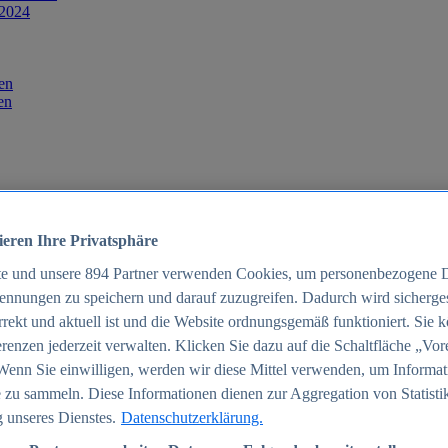
 2024
en
en
ieren Ihre Privatsphäre
te und unsere
894
Partner verwenden Cookies, um personenbezogene 
ennungen zu speichern und darauf zuzugreifen. Dadurch wird sichergest
orrekt und aktuell ist und die Website ordnungsgemäß funktioniert. Sie 
025
renzen jederzeit verwalten. Klicken Sie dazu auf die Schaltfläche „Vor
schland 2025
Wenn Sie einwilligen, werden wir diese Mittel verwenden, um Informat
 zu sammeln. Diese Informationen dienen zur Aggregation von Statisti
 unseres Dienstes.
Datenschutzerklärung.