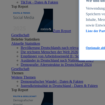
Wir und uns
TikTok - Daten & Fakten
Top Report
Verwendung g
Speichern vo
Inhalte, Mes
sowie Entwi
Zum Report
Liste der Par
Gesellschaft
Beliebte Statistiken
Aktuelle Statistiken
Bevölkerung Deutschlands nach relevanten Altersgrupp
Optionale ab
Die reichsten Menschen der Welt 2026
Empfänger von Arbeitslosengeld II / Sozialgeld / Bürge
Ausländer in Deutschland nach Nationalität 2025
Demografie: Altersstruktur in Deutschland 2024
Gesellschaft
Themen
Weitere Themen
Demografischer Wandel - Daten & Fakten
Jugendkriminalität in Deutschland - Daten & Fakten
Top Report