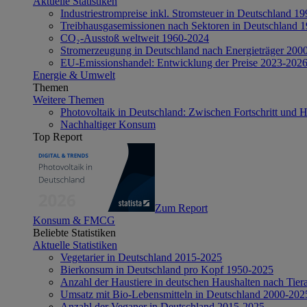
Aktuelle Statistiken
Industriestrompreise inkl. Stromsteuer in Deutschland 1
Treibhausgasemissionen nach Sektoren in Deutschland 
CO₂-Ausstoß weltweit 1960-2024
Stromerzeugung in Deutschland nach Energieträger 200
EU-Emissionshandel: Entwicklung der Preise 2023-202
Energie & Umwelt
Themen
Weitere Themen
Photovoltaik in Deutschland: Zwischen Fortschritt und 
Nachhaltiger Konsum
Top Report
Zum Report
Konsum & FMCG
Beliebte Statistiken
Aktuelle Statistiken
Vegetarier in Deutschland 2015-2025
Bierkonsum in Deutschland pro Kopf 1950-2025
Anzahl der Haustiere in deutschen Haushalten nach Tier
Umsatz mit Bio-Lebensmitteln in Deutschland 2000-202
Anzahl der Veganer in Deutschland 2015-2025