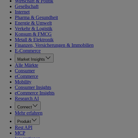
Wirtschaft & Politik
Gesellschaft
Internet
Pharma & Gesundheit
Energie & Umwelt
Verkehr & Logistik
Konsum & FMCG
Metall & Elektronik
Finanzen, Versicherungen & Immobilien
E-Commerce
Market Insights
Alle Märkte
Consumer
eCommerce
Mobility
Consumer Insights
eCommerce Insights
Research AI
Connect
Mehr erfahren
Produkt
Rest API
MCP