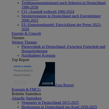
Treibhausgasemissionen nach Sektoren in Deutschland
1990-2030
CO₂-Ausstoß weltweit 1960-2024
Stromerzeugung in Deutschland nach Energieträger
2000-2025
EU-Emissionshandel: Entwicklung der Preise 2023-
2026
Energie & Umwelt
Themen
Weitere Themen
Photovoltaik in Deutschland: Zwischen Fortschritt und
Herausforderung
Nachhaltiger Konsum
Top Report
Zum Report
Konsum & FMCG
Beliebte Statistiken
Aktuelle Statistiken
Vegetarier in Deutschland 2015-2025
Bierkonsum in Deutschland pro Kopf 1950-2025