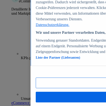
eCommerce Insights
zuzugreifen. Dadurch wird sichergestellt, dass 
Cookie-Präferenzen jederzeit verwalten. Klick
Detaillierte Informationen zu mehr als 39.000 Online-Shops
und Marktplätzen
diese Mittel verwenden, um Informationen über
Verbesserung unseres Dienstes.
Datenschutzerklärung.
Wir und unsere Partner verarbeiten Daten, 
Verwendung genauer Standortdaten. Endgeräteei
auf einem Endgerät. Personalisierte Werbung 
Zielgruppenforschung sowie Entwicklung und
70+
KPIs pro Shop
Liste der Partner (Lieferanten)
Umsatzanalysen und -prognosen
eCommerce Insights entdecken