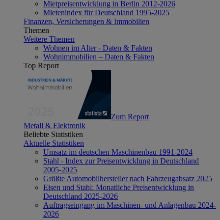
Mietpreisentwicklung in Berlin 2012-2026
Mietenindex für Deutschland 1995-2025
Finanzen, Versicherungen & Immobilien
Themen
Weitere Themen
Wohnen im Alter - Daten & Fakten
Wohnimmobilien – Daten & Fakten
Top Report
Zum Report
Metall & Elektronik
Beliebte Statistiken
Aktuelle Statistiken
Umsatz im deutschen Maschinenbau 1991-2024
Stahl - Index zur Preisentwicklung in Deutschland
2005-2025
Größte Automobilhersteller nach Fahrzeugabsatz 2025
Eisen und Stahl: Monatliche Preisentwicklung in
Deutschland 2025-2026
Auftragseingang im Maschinen- und Anlagenbau 2024-
2026