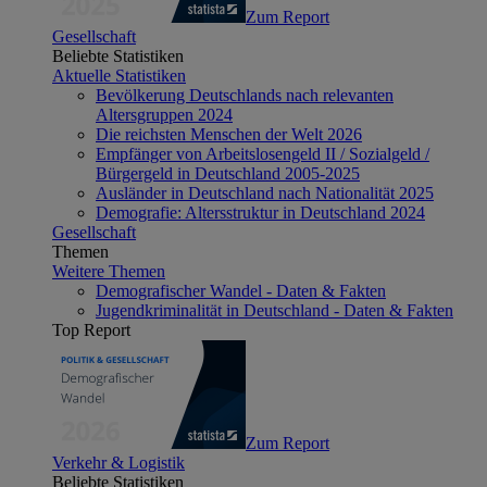
Zum Report
Gesellschaft
Beliebte Statistiken
Aktuelle Statistiken
Bevölkerung Deutschlands nach relevanten
Altersgruppen 2024
Die reichsten Menschen der Welt 2026
Empfänger von Arbeitslosengeld II / Sozialgeld /
Bürgergeld in Deutschland 2005-2025
Ausländer in Deutschland nach Nationalität 2025
Demografie: Altersstruktur in Deutschland 2024
Gesellschaft
Themen
Weitere Themen
Demografischer Wandel - Daten & Fakten
Jugendkriminalität in Deutschland - Daten & Fakten
Top Report
Zum Report
Verkehr & Logistik
Beliebte Statistiken