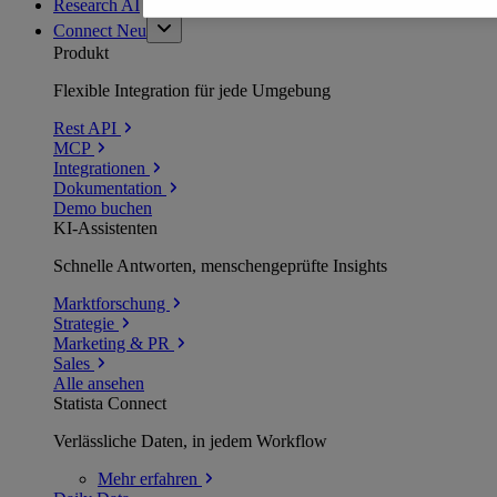
Research AI
Connect
Neu
Produkt
Flexible Integration für jede Umgebung
Rest API
MCP
Integrationen
Dokumentation
Demo buchen
KI-Assistenten
Schnelle Antworten, menschengeprüfte Insights
Marktforschung
Strategie
Marketing & PR
Sales
Alle ansehen
Statista Connect
Verlässliche Daten, in jedem Workflow
Mehr
erfahren