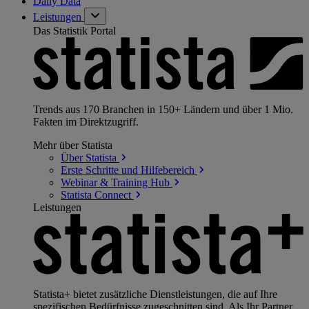
Daily Data
Leistungen
Das Statistik Portal
Trends aus 170 Branchen in 150+ Ländern und über 1 Mio.
Fakten im Direktzugriff.
Mehr über Statista
Über
Statista
Erste Schritte und
Hilfebereich
Webinar & Training
Hub
Statista
Connect
Leistungen
Statista+ bietet zusätzliche Dienstleistungen, die auf Ihre
spezifischen Bedürfnisse zugeschnitten sind. Als Ihr Partner