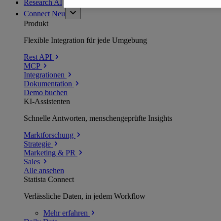
Research AI
Connect
Neu
Produkt
Flexible Integration für jede Umgebung
Rest API
MCP
Integrationen
Dokumentation
Demo buchen
KI-Assistenten
Schnelle Antworten, menschengeprüfte Insights
Marktforschung
Strategie
Marketing & PR
Sales
Alle ansehen
Statista Connect
Verlässliche Daten, in jedem Workflow
Mehr
erfahren