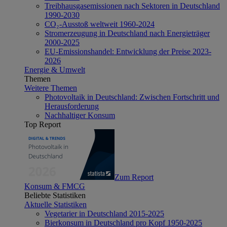
Treibhausgasemissionen nach Sektoren in Deutschland
1990-2030
CO₂-Ausstoß weltweit 1960-2024
Stromerzeugung in Deutschland nach Energieträger
2000-2025
EU-Emissionshandel: Entwicklung der Preise 2023-
2026
Energie & Umwelt
Themen
Weitere Themen
Photovoltaik in Deutschland: Zwischen Fortschritt und
Herausforderung
Nachhaltiger Konsum
Top Report
Zum Report
Konsum & FMCG
Beliebte Statistiken
Aktuelle Statistiken
Vegetarier in Deutschland 2015-2025
Bierkonsum in Deutschland pro Kopf 1950-2025