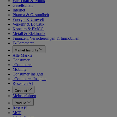
Wirtschaft & Politik
Gesellschaft
Internet
Pharma & Gesundheit
Energie & Umwelt
Verkehr & Logistik
Konsum & FMCG
Metall & Elektronik
Finanzen, Versicherungen & Immobilien
E-Commerce
Market Insights
Alle Märkte
Consumer
eCommerce
Mobility
Consumer Insights
eCommerce Insights
Research AI
Connect
Mehr erfahren
Produkt
Rest API
MCP