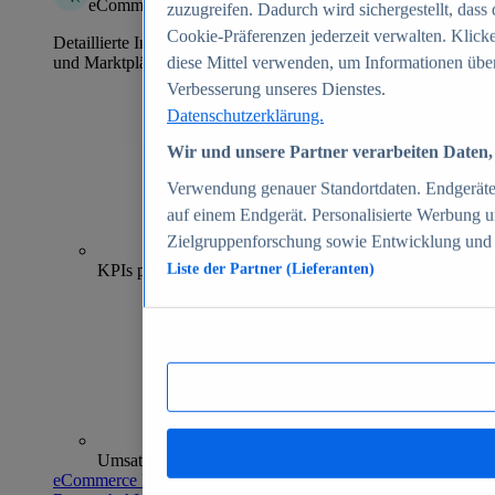
eCommerce Insights
zuzugreifen. Dadurch wird sichergestellt, dass 
Cookie-Präferenzen jederzeit verwalten. Klick
Detaillierte Informationen zu mehr als 39.000 Online-Shops
und Marktplätzen
diese Mittel verwenden, um Informationen über
Verbesserung unseres Dienstes.
Datenschutzerklärung.
Wir und unsere Partner verarbeiten Daten, 
Verwendung genauer Standortdaten. Endgeräteei
auf einem Endgerät. Personalisierte Werbung 
Zielgruppenforschung sowie Entwicklung und
70+
KPIs pro Shop
Liste der Partner (Lieferanten)
Umsatzanalysen und -prognosen
eCommerce Insights entdecken