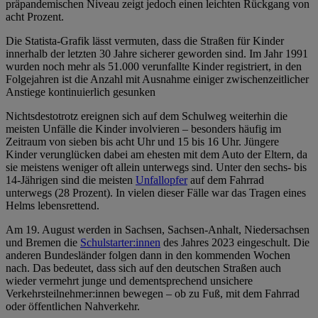
präpandemischen Niveau zeigt jedoch einen leichten Rückgang von
acht Prozent.
Die Statista-Grafik lässt vermuten, dass die Straßen für Kinder
innerhalb der letzten 30 Jahre sicherer geworden sind. Im Jahr 1991
wurden noch mehr als 51.000 verunfallte Kinder registriert, in den
Folgejahren ist die Anzahl mit Ausnahme einiger zwischenzeitlicher
Anstiege kontinuierlich gesunken
Nichtsdestotrotz ereignen sich auf dem Schulweg weiterhin die
meisten Unfälle die Kinder involvieren – besonders häufig im
Zeitraum von sieben bis acht Uhr und 15 bis 16 Uhr. Jüngere
Kinder verunglücken dabei am ehesten mit dem Auto der Eltern, da
sie meistens weniger oft allein unterwegs sind. Unter den sechs- bis
14-Jährigen sind die meisten
Unfallopfer
auf dem Fahrrad
unterwegs (28 Prozent). In vielen dieser Fälle war das Tragen eines
Helms lebensrettend.
Am 19. August werden in Sachsen, Sachsen-Anhalt, Niedersachsen
und Bremen die
Schulstarter:innen
des Jahres 2023 eingeschult. Die
anderen Bundesländer folgen dann in den kommenden Wochen
nach. Das bedeutet, dass sich auf den deutschen Straßen auch
wieder vermehrt junge und dementsprechend unsichere
Verkehrsteilnehmer:innen bewegen – ob zu Fuß, mit dem Fahrrad
oder öffentlichen Nahverkehr.