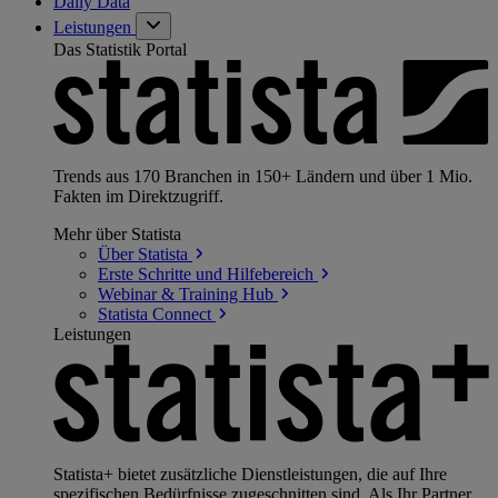
Daily Data
Leistungen
Das Statistik Portal
Trends aus 170 Branchen in 150+ Ländern und über 1 Mio.
Fakten im Direktzugriff.
Mehr über Statista
Über
Statista
Erste Schritte und
Hilfebereich
Webinar & Training
Hub
Statista
Connect
Leistungen
Statista+ bietet zusätzliche Dienstleistungen, die auf Ihre
spezifischen Bedürfnisse zugeschnitten sind. Als Ihr Partner