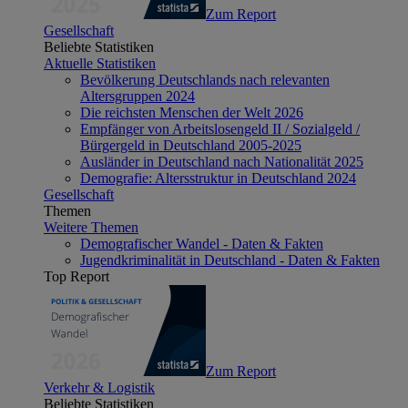
Zum Report
Gesellschaft
Beliebte Statistiken
Aktuelle Statistiken
Bevölkerung Deutschlands nach relevanten
Altersgruppen 2024
Die reichsten Menschen der Welt 2026
Empfänger von Arbeitslosengeld II / Sozialgeld /
Bürgergeld in Deutschland 2005-2025
Ausländer in Deutschland nach Nationalität 2025
Demografie: Altersstruktur in Deutschland 2024
Gesellschaft
Themen
Weitere Themen
Demografischer Wandel - Daten & Fakten
Jugendkriminalität in Deutschland - Daten & Fakten
Top Report
Zum Report
Verkehr & Logistik
Beliebte Statistiken