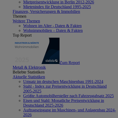
Mietpreisentwicklung in Berlin 2012-2026
Mietenindex für Deutschland 1995-2025
Finanzen, Versicherungen & Immobilien
Themen
Weitere Themen
Wohnen im Alter - Daten & Fakten
Wohnimmobilien – Daten & Fakten
Top Report
Zum Report
Metall & Elektronik
Beliebte Statistiken
Aktuelle Statistiken
Umsatz im deutschen Maschinenbau 1991-2024
Stahl - Index zur Preisentwicklung in Deutschland
2005-2025
Größte Automobilhersteller nach Fahrzeugabsatz 2025
Eisen und Stahl: Monatliche Preisentwicklung in
Deutschland 2025-2026
Auftragseingang im Maschinen- und Anlagenbau 2024-
2026