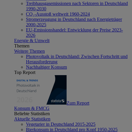
Treibhausgasemissionen nach Sektoren in Deutschland
1990-2030
CO₂-Ausstoß weltweit 1960-2024
Stromerzeugung in Deutschland nach Energieträger
2000-2025
EU-Emissionshandel: Entwicklung der Preise 2023-
2026
Energie & Umwelt
Themen
Weitere Themen
Photovoltaik in Deutschland: Zwischen Fortschritt und
Herausforderung
Nachhaltiger Konsum
Top Report
Zum Report
Konsum & FMCG
Beliebte Statistiken
Aktuelle Statistiken
Vegetarier in Deutschland 2015-2025
Bierkonsum in Deutschland pro Kopf 1950-2025