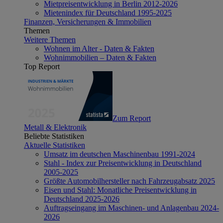
Mietpreisentwicklung in Berlin 2012-2026
Mietenindex für Deutschland 1995-2025
Finanzen, Versicherungen & Immobilien
Themen
Weitere Themen
Wohnen im Alter - Daten & Fakten
Wohnimmobilien – Daten & Fakten
Top Report
Zum Report
Metall & Elektronik
Beliebte Statistiken
Aktuelle Statistiken
Umsatz im deutschen Maschinenbau 1991-2024
Stahl - Index zur Preisentwicklung in Deutschland
2005-2025
Größte Automobilhersteller nach Fahrzeugabsatz 2025
Eisen und Stahl: Monatliche Preisentwicklung in
Deutschland 2025-2026
Auftragseingang im Maschinen- und Anlagenbau 2024-
2026