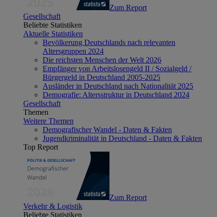
Zum Report
Gesellschaft
Beliebte Statistiken
Aktuelle Statistiken
Bevölkerung Deutschlands nach relevanten
Altersgruppen 2024
Die reichsten Menschen der Welt 2026
Empfänger von Arbeitslosengeld II / Sozialgeld /
Bürgergeld in Deutschland 2005-2025
Ausländer in Deutschland nach Nationalität 2025
Demografie: Altersstruktur in Deutschland 2024
Gesellschaft
Themen
Weitere Themen
Demografischer Wandel - Daten & Fakten
Jugendkriminalität in Deutschland - Daten & Fakten
Top Report
Zum Report
Verkehr & Logistik
Beliebte Statistiken