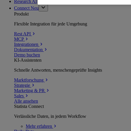
Research AI
Connect
Neu
Produkt
Flexible Integration für jede Umgebung
Rest API
MCP
Integrationen
Dokumentation
Demo buchen
KI-Assistenten
Schnelle Antworten, menschengeprüfte Insights
Marktforschung
Strategie
Marketing & PR
Sales
Alle ansehen
Statista Connect
Verlässliche Daten, in jedem Workflow
Mehr
erfahren