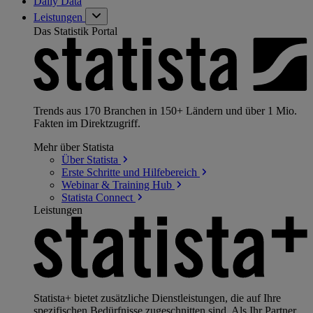
Daily Data
Leistungen
Das Statistik Portal
Trends aus 170 Branchen in 150+ Ländern und über 1 Mio.
Fakten im Direktzugriff.
Mehr über Statista
Über
Statista
Erste Schritte und
Hilfebereich
Webinar & Training
Hub
Statista
Connect
Leistungen
Statista+ bietet zusätzliche Dienstleistungen, die auf Ihre
spezifischen Bedürfnisse zugeschnitten sind. Als Ihr Partner