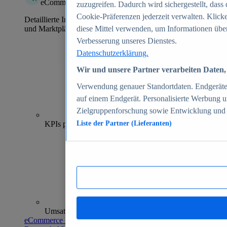
eCommerce Insights
zuzugreifen. Dadurch wird sichergestellt, dass 
Cookie-Präferenzen jederzeit verwalten. Klick
Detaillierte Informationen zu mehr als 39.000 Online-Shops
und Marktplätzen
diese Mittel verwenden, um Informationen über
Verbesserung unseres Dienstes.
Datenschutzerklärung.
Wir und unsere Partner verarbeiten Daten, 
Verwendung genauer Standortdaten. Endgeräteei
auf einem Endgerät. Personalisierte Werbung 
Zielgruppenforschung sowie Entwicklung und
70+
KPIs pro Shop
Liste der Partner (Lieferanten)
Umsatzanalysen und -prognosen
eCommerce Insights entdecken