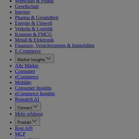
Wirtschaft & Politik
Gesellschaft
Internet
Pharma & Gesundheit
Energie & Umwelt
Verkehr & Logistik
Konsum & FMCG
Metall & Elektronik
Finanzen, Versicherungen & Immobilien
E-Commerce
Market Insights
Alle Märkte
Consumer
eCommerce
Mobility
Consumer Insights
eCommerce Insights
Research AI
Connect
Mehr erfahren
Produkt
Rest API
MCP