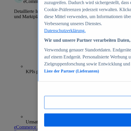
eCommerce Insights
zuzugreifen. Dadurch wird sichergestellt, dass 
Cookie-Präferenzen jederzeit verwalten. Klick
Detaillierte Informationen zu mehr als 39.000 Online-Shops
und Marktplätzen
diese Mittel verwenden, um Informationen über
Verbesserung unseres Dienstes.
Datenschutzerklärung.
Wir und unsere Partner verarbeiten Daten, 
Verwendung genauer Standortdaten. Endgeräteei
auf einem Endgerät. Personalisierte Werbung 
Zielgruppenforschung sowie Entwicklung und
70+
KPIs pro Shop
Liste der Partner (Lieferanten)
Umsatzanalysen und -prognosen
eCommerce Insights entdecken