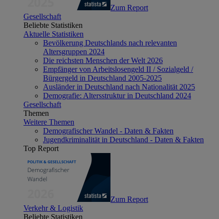
Zum Report
Gesellschaft
Beliebte Statistiken
Aktuelle Statistiken
Bevölkerung Deutschlands nach relevanten
Altersgruppen 2024
Die reichsten Menschen der Welt 2026
Empfänger von Arbeitslosengeld II / Sozialgeld /
Bürgergeld in Deutschland 2005-2025
Ausländer in Deutschland nach Nationalität 2025
Demografie: Altersstruktur in Deutschland 2024
Gesellschaft
Themen
Weitere Themen
Demografischer Wandel - Daten & Fakten
Jugendkriminalität in Deutschland - Daten & Fakten
Top Report
Zum Report
Verkehr & Logistik
Beliebte Statistiken