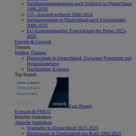
Treibhausgasemissionen nach Sektoren in Deutschland
1990-2030
CO₂-Ausstoß weltweit 1960-2024
Stromerzeugung in Deutschland nach Energieträger
2000-2025
EU-Emissionshandel: Entwicklung der Preise 2023-
2026
Energie & Umwelt
Themen
Weitere Themen
Photovoltaik in Deutschland: Zwischen Fortschritt und
Herausforderung
Nachhaltiger Konsum
Top Report
Zum Report
Konsum & FMCG
Beliebte Statistiken
Aktuelle Statistiken
Vegetarier in Deutschland 2015-2025
Bierkonsum in Deutschland pro Kopf 1950-2025