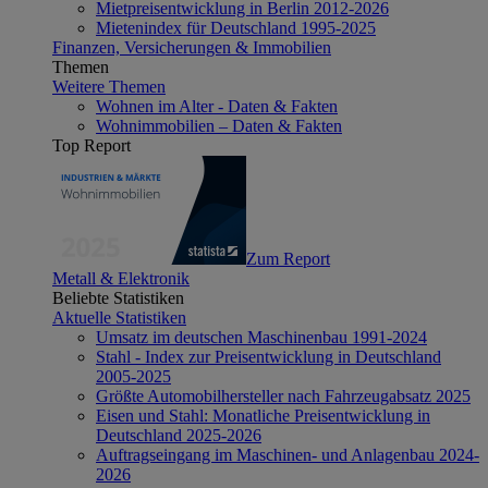
Mietpreisentwicklung in Berlin 2012-2026
Mietenindex für Deutschland 1995-2025
Finanzen, Versicherungen & Immobilien
Themen
Weitere Themen
Wohnen im Alter - Daten & Fakten
Wohnimmobilien – Daten & Fakten
Top Report
Zum Report
Metall & Elektronik
Beliebte Statistiken
Aktuelle Statistiken
Umsatz im deutschen Maschinenbau 1991-2024
Stahl - Index zur Preisentwicklung in Deutschland
2005-2025
Größte Automobilhersteller nach Fahrzeugabsatz 2025
Eisen und Stahl: Monatliche Preisentwicklung in
Deutschland 2025-2026
Auftragseingang im Maschinen- und Anlagenbau 2024-
2026