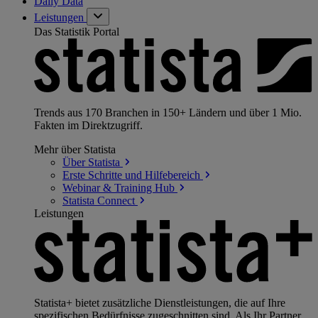
Daily Data
Leistungen
Das Statistik Portal
Trends aus 170 Branchen in 150+ Ländern und über 1 Mio.
Fakten im Direktzugriff.
Mehr über Statista
Über
Statista
Erste Schritte und
Hilfebereich
Webinar & Training
Hub
Statista
Connect
Leistungen
Statista+ bietet zusätzliche Dienstleistungen, die auf Ihre
spezifischen Bedürfnisse zugeschnitten sind. Als Ihr Partner