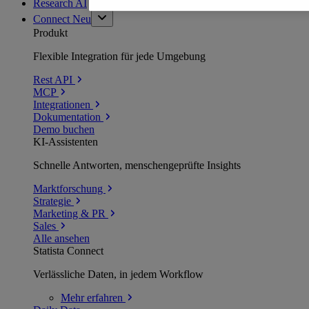
Research AI
Connect
Neu
Produkt
Flexible Integration für jede Umgebung
Rest API
MCP
Integrationen
Dokumentation
Demo buchen
KI-Assistenten
Schnelle Antworten, menschengeprüfte Insights
Marktforschung
Strategie
Marketing & PR
Sales
Alle ansehen
Statista Connect
Verlässliche Daten, in jedem Workflow
Mehr
erfahren