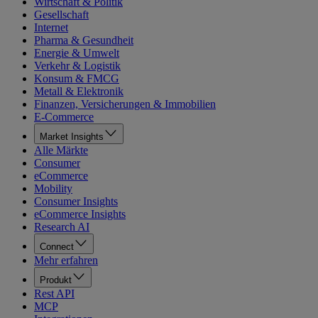
Wirtschaft & Politik
Gesellschaft
Internet
Pharma & Gesundheit
Energie & Umwelt
Verkehr & Logistik
Konsum & FMCG
Metall & Elektronik
Finanzen, Versicherungen & Immobilien
E-Commerce
Market Insights
Alle Märkte
Consumer
eCommerce
Mobility
Consumer Insights
eCommerce Insights
Research AI
Connect
Mehr erfahren
Produkt
Rest API
MCP