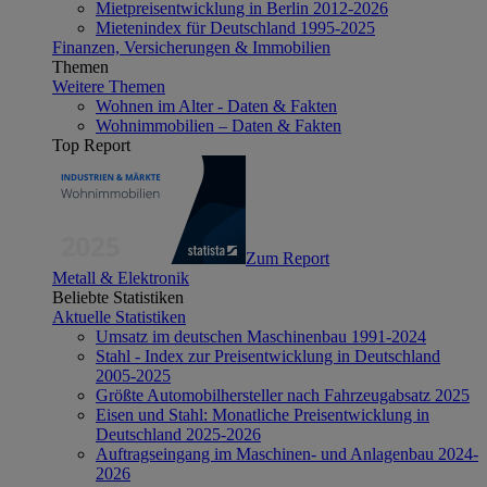
Mietpreisentwicklung in Berlin 2012-2026
Mietenindex für Deutschland 1995-2025
Finanzen, Versicherungen & Immobilien
Themen
Weitere Themen
Wohnen im Alter - Daten & Fakten
Wohnimmobilien – Daten & Fakten
Top Report
Zum Report
Metall & Elektronik
Beliebte Statistiken
Aktuelle Statistiken
Umsatz im deutschen Maschinenbau 1991-2024
Stahl - Index zur Preisentwicklung in Deutschland
2005-2025
Größte Automobilhersteller nach Fahrzeugabsatz 2025
Eisen und Stahl: Monatliche Preisentwicklung in
Deutschland 2025-2026
Auftragseingang im Maschinen- und Anlagenbau 2024-
2026