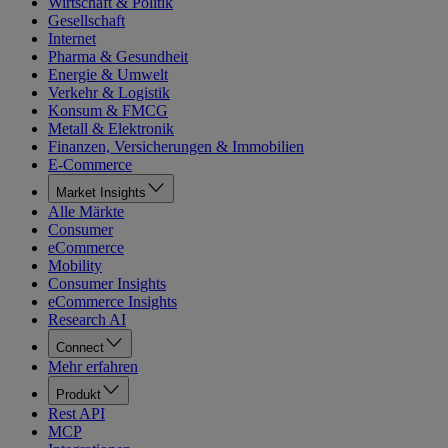
Wirtschaft & Politik
Gesellschaft
Internet
Pharma & Gesundheit
Energie & Umwelt
Verkehr & Logistik
Konsum & FMCG
Metall & Elektronik
Finanzen, Versicherungen & Immobilien
E-Commerce
Market Insights
Alle Märkte
Consumer
eCommerce
Mobility
Consumer Insights
eCommerce Insights
Research AI
Connect
Mehr erfahren
Produkt
Rest API
MCP