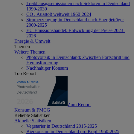
Treibhausgasemissionen nach Sektoren in Deutschland
1990-2030
CO₂-Ausstoß weltweit 1960-2024
Stromerzeugung in Deutschland nach Energieträger
2000-2025
EU-Emissionshandel: Entwicklung der Preise 2023-
2026
Energie & Umwelt
Themen
Weitere Themen
Photovoltaik in Deutschland: Zwischen Fortschritt und
Herausforderung
Nachhaltiger Konsum
Top Report
Zum Report
Konsum & FMCG
Beliebte Statistiken
Aktuelle Statistiken
Vegetarier in Deutschland 2015-2025
Bierkonsum in Deutschland pro Kopf 1950-2025