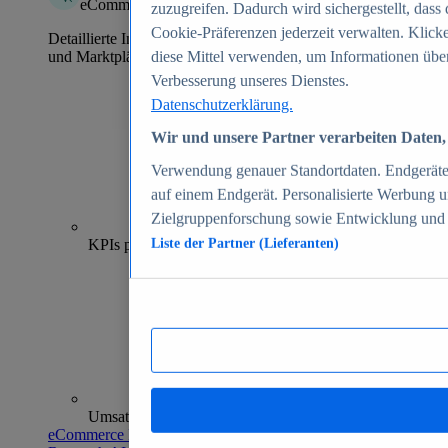
eCommerce Insights
zuzugreifen. Dadurch wird sichergestellt, dass 
Cookie-Präferenzen jederzeit verwalten. Klick
Detaillierte Informationen zu mehr als 39.000 Online-Shops
und Marktplätzen
diese Mittel verwenden, um Informationen über
Verbesserung unseres Dienstes.
Datenschutzerklärung.
Wir und unsere Partner verarbeiten Daten, 
Verwendung genauer Standortdaten. Endgeräteei
auf einem Endgerät. Personalisierte Werbung 
Zielgruppenforschung sowie Entwicklung und
70+
KPIs pro Shop
Liste der Partner (Lieferanten)
Umsatzanalysen und -prognosen
eCommerce Insights entdecken