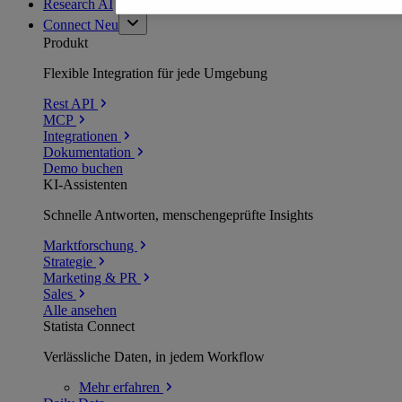
Research AI
Connect
Neu
Produkt
Flexible Integration für jede Umgebung
Rest API
MCP
Integrationen
Dokumentation
Demo buchen
KI-Assistenten
Schnelle Antworten, menschengeprüfte Insights
Marktforschung
Strategie
Marketing & PR
Sales
Alle ansehen
Statista Connect
Verlässliche Daten, in jedem Workflow
Mehr
erfahren