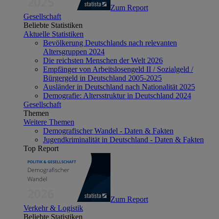
Zum Report
Gesellschaft
Beliebte Statistiken
Aktuelle Statistiken
Bevölkerung Deutschlands nach relevanten
Altersgruppen 2024
Die reichsten Menschen der Welt 2026
Empfänger von Arbeitslosengeld II / Sozialgeld /
Bürgergeld in Deutschland 2005-2025
Ausländer in Deutschland nach Nationalität 2025
Demografie: Altersstruktur in Deutschland 2024
Gesellschaft
Themen
Weitere Themen
Demografischer Wandel - Daten & Fakten
Jugendkriminalität in Deutschland - Daten & Fakten
Top Report
Zum Report
Verkehr & Logistik
Beliebte Statistiken