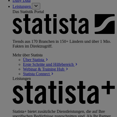
Daily Data
Leistungen
Das Statistik Portal
Trends aus 170 Branchen in 150+ Ländern und über 1 Mio.
Fakten im Direktzugriff.
Mehr über Statista
Über
Statista
Erste Schritte und
Hilfebereich
Webinar & Training
Hub
Statista
Connect
Leistungen
Statista+ bietet zusätzliche Dienstleistungen, die auf Ihre
spezifischen Bedürfnisse zugeschnitten sind. Als Ihr Partner