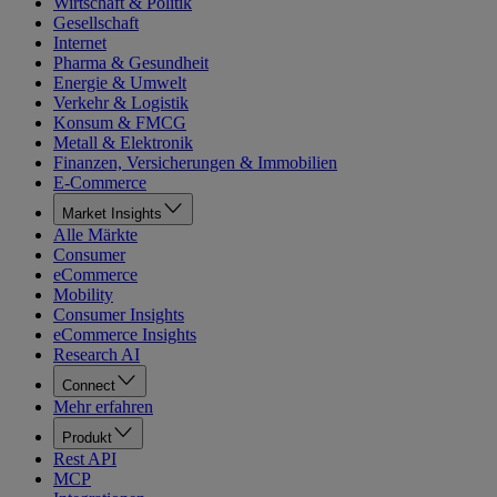
Wirtschaft & Politik
Gesellschaft
Internet
Pharma & Gesundheit
Energie & Umwelt
Verkehr & Logistik
Konsum & FMCG
Metall & Elektronik
Finanzen, Versicherungen & Immobilien
E-Commerce
Market Insights
Alle Märkte
Consumer
eCommerce
Mobility
Consumer Insights
eCommerce Insights
Research AI
Connect
Mehr erfahren
Produkt
Rest API
MCP