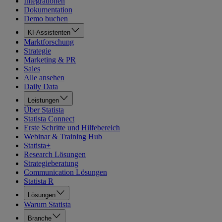
Integrationen
Dokumentation
Demo buchen
KI-Assistenten
Marktforschung
Strategie
Marketing & PR
Sales
Alle ansehen
Daily Data
Leistungen
Über Statista
Statista Connect
Erste Schritte und Hilfebereich
Webinar & Training Hub
Statista+
Research Lösungen
Strategieberatung
Communication Lösungen
Statista R
Lösungen
Warum Statista
Branche