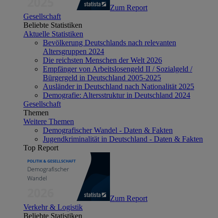
Zum Report
Gesellschaft
Beliebte Statistiken
Aktuelle Statistiken
Bevölkerung Deutschlands nach relevanten
Altersgruppen 2024
Die reichsten Menschen der Welt 2026
Empfänger von Arbeitslosengeld II / Sozialgeld /
Bürgergeld in Deutschland 2005-2025
Ausländer in Deutschland nach Nationalität 2025
Demografie: Altersstruktur in Deutschland 2024
Gesellschaft
Themen
Weitere Themen
Demografischer Wandel - Daten & Fakten
Jugendkriminalität in Deutschland - Daten & Fakten
Top Report
Zum Report
Verkehr & Logistik
Beliebte Statistiken