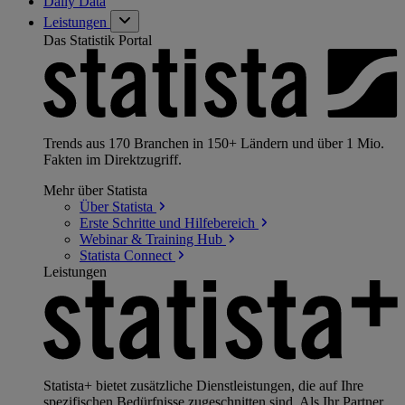
Daily Data
Leistungen
Das Statistik Portal
Trends aus 170 Branchen in 150+ Ländern und über 1 Mio.
Fakten im Direktzugriff.
Mehr über Statista
Über
Statista
Erste Schritte und
Hilfebereich
Webinar & Training
Hub
Statista
Connect
Leistungen
Statista+ bietet zusätzliche Dienstleistungen, die auf Ihre
spezifischen Bedürfnisse zugeschnitten sind. Als Ihr Partner