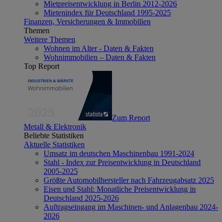
Mietpreisentwicklung in Berlin 2012-2026
Mietenindex für Deutschland 1995-2025
Finanzen, Versicherungen & Immobilien
Themen
Weitere Themen
Wohnen im Alter - Daten & Fakten
Wohnimmobilien – Daten & Fakten
Top Report
Zum Report
Metall & Elektronik
Beliebte Statistiken
Aktuelle Statistiken
Umsatz im deutschen Maschinenbau 1991-2024
Stahl - Index zur Preisentwicklung in Deutschland
2005-2025
Größte Automobilhersteller nach Fahrzeugabsatz 2025
Eisen und Stahl: Monatliche Preisentwicklung in
Deutschland 2025-2026
Auftragseingang im Maschinen- und Anlagenbau 2024-
2026