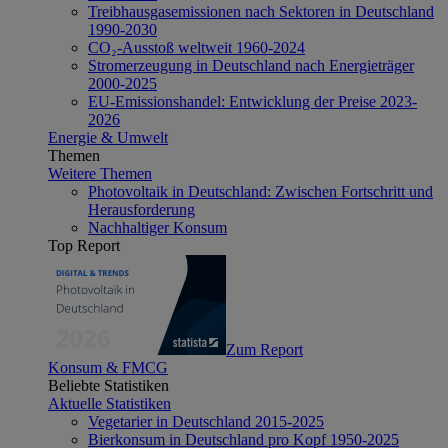
Treibhausgasemissionen nach Sektoren in Deutschland
1990-2030
CO₂-Ausstoß weltweit 1960-2024
Stromerzeugung in Deutschland nach Energieträger
2000-2025
EU-Emissionshandel: Entwicklung der Preise 2023-
2026
Energie & Umwelt
Themen
Weitere Themen
Photovoltaik in Deutschland: Zwischen Fortschritt und
Herausforderung
Nachhaltiger Konsum
Top Report
Zum Report
Konsum & FMCG
Beliebte Statistiken
Aktuelle Statistiken
Vegetarier in Deutschland 2015-2025
Bierkonsum in Deutschland pro Kopf 1950-2025