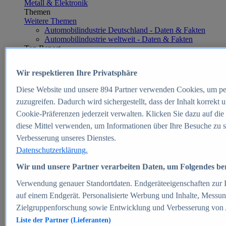
Metall & Elektronik
Themen
Weitere Themen
Automobilindustrie Deutschland - Daten & Fakten
Automobilindustrie weltweit - Daten & Fakten
Top Report
Wir respektieren Ihre Privatsphäre
Diese Website und unsere
894
Partner verwenden Cookies, um pe
Zum Report
zuzugreifen. Dadurch wird sichergestellt, dass der Inhalt korrekt
E-commerce
Cookie-Präferenzen jederzeit verwalten. Klicken Sie dazu auf die
Beliebte Statistiken
diese Mittel verwenden, um Informationen über Ihre Besuche zu s
Aktuelle Statistiken
E-Commerce - Entwicklung des Umsatzes in
Verbesserung unseres Dienstes.
Deutschland 1999-2025
Datenschutzerklärung.
Umsatz von Amazon in Deutschland und weltweit
2010-2025
Wir und unsere Partner verarbeiten Daten, um Folgendes bere
B2C-E-Commerce: Top-50 Online Shops in
Deutschland 2024
Verwendung genauer Standortdaten. Endgeräteeigenschaften zur Id
Marktanteile von Online-Zahlungsverfahren in
auf einem Endgerät. Personalisierte Werbung und Inhalte, Messu
Deutschland 2024
Zielgruppenforschung sowie Entwicklung und Verbesserung von
Umsatzstarke Warengruppen im Online-Handel in
Deutschland 2023-2025
Liste der Partner (Lieferanten)