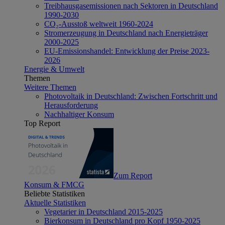
Treibhausgasemissionen nach Sektoren in Deutschland
1990-2030
CO₂-Ausstoß weltweit 1960-2024
Stromerzeugung in Deutschland nach Energieträger
2000-2025
EU-Emissionshandel: Entwicklung der Preise 2023-
2026
Energie & Umwelt
Themen
Weitere Themen
Photovoltaik in Deutschland: Zwischen Fortschritt und
Herausforderung
Nachhaltiger Konsum
Top Report
Zum Report
Konsum & FMCG
Beliebte Statistiken
Aktuelle Statistiken
Vegetarier in Deutschland 2015-2025
Bierkonsum in Deutschland pro Kopf 1950-2025