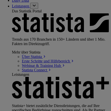
Daily Data
Leistungen
Das Statistik Portal
Trends aus 170 Branchen in 150+ Ländern und über 1 Mio.
Fakten im Direktzugriff.
Mehr über Statista
Über
Statista
Erste Schritte und
Hilfebereich
Webinar & Training
Hub
Statista
Connect
Leistungen
Statista+ bietet zusätzliche Dienstleistungen, die auf Ihre
spezifischen Bedürfnisse zugeschnitten sind. Als Ihr Partner