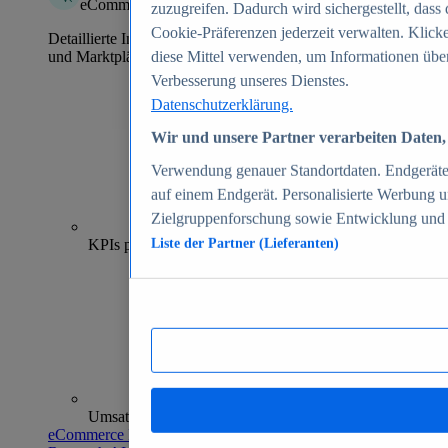
eCommerce Insights
zuzugreifen. Dadurch wird sichergestellt, dass 
Cookie-Präferenzen jederzeit verwalten. Klick
Detaillierte Informationen zu mehr als 39.000 Online-Shops
und Marktplätzen
diese Mittel verwenden, um Informationen über
Verbesserung unseres Dienstes.
Datenschutzerklärung.
Wir und unsere Partner verarbeiten Daten, 
Verwendung genauer Standortdaten. Endgeräteei
auf einem Endgerät. Personalisierte Werbung 
Zielgruppenforschung sowie Entwicklung und
70+
KPIs pro Shop
Liste der Partner (Lieferanten)
Umsatzanalysen und -prognosen
eCommerce Insights entdecken