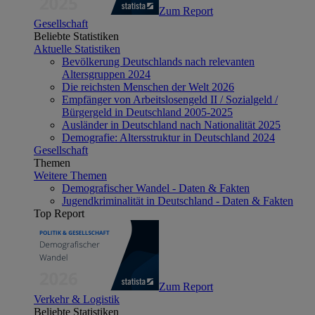
Zum Report
Gesellschaft
Beliebte Statistiken
Aktuelle Statistiken
Bevölkerung Deutschlands nach relevanten
Altersgruppen 2024
Die reichsten Menschen der Welt 2026
Empfänger von Arbeitslosengeld II / Sozialgeld /
Bürgergeld in Deutschland 2005-2025
Ausländer in Deutschland nach Nationalität 2025
Demografie: Altersstruktur in Deutschland 2024
Gesellschaft
Themen
Weitere Themen
Demografischer Wandel - Daten & Fakten
Jugendkriminalität in Deutschland - Daten & Fakten
Top Report
Zum Report
Verkehr & Logistik
Beliebte Statistiken