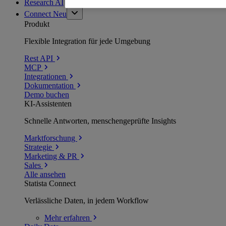
Research AI
Connect
Neu
Produkt
Flexible Integration für jede Umgebung
Rest API
MCP
Integrationen
Dokumentation
Demo buchen
KI-Assistenten
Schnelle Antworten, menschengeprüfte Insights
Marktforschung
Strategie
Marketing & PR
Sales
Alle ansehen
Statista Connect
Verlässliche Daten, in jedem Workflow
Mehr
erfahren