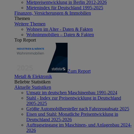
Mietpreisentwicklung in Berlin 2012-2026
Mietenindex für Deutschland 1995-2025
Finanzen, Versicherungen & Immobilien
Themen
Weitere Themen
Wohnen im Alter - Daten & Fakten
Wohnimmobilien – Daten & Fakten
Top Report
Zum Report
Metall & Elektronik
Beliebte Statistiken
Aktuelle Statistiken
Umsatz im deutschen Maschinenbau 1991-2024
Stahl - Index zur Preisentwicklung in Deutschland
2005-2025
Größte Automobilhersteller nach Fahrzeugabsatz 2025
Eisen und Stahl: Monatliche Preisentwicklung in
Deutschland 2025-2026
Auftragseingang im Maschinen- und Anlagenbau 2024-
2026