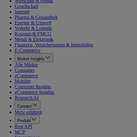
Wirtschaft & Politik
Gesellschaft
Internet
Pharma & Gesundheit
Energie & Umwelt
Verkehr & Logistik
Konsum & FMCG
Metall & Elektronik
Finanzen, Versicherungen & Immobilien
E-Commerce
Market Insights
Alle Märkte
Consumer
eCommerce
Mobility
Consumer Insights
eCommerce Insights
Research AI
Connect
Mehr erfahren
Produkt
Rest API
MCP