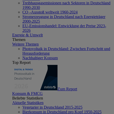
Treibhausgasemissionen nach Sektoren in Deutschland
1990-2030
CO₂-Ausstoß weltweit 1960-2024
Stromerzeugung in Deutschland nach Energieträger
2000-2025
EU-Emissionshandel: Entwicklung der Preise 2023-
2026
Energie & Umwelt
Themen
Weitere Themen
Photovoltaik in Deutschland: Zwischen Fortschritt und
Herausforderung
Nachhaltiger Konsum
Top Report
Zum Report
Konsum & FMCG
Beliebte Statistiken
Aktuelle Statistiken
Vegetarier in Deutschland 2015-2025
Bierkonsum in Deutschland pro Kopf 1950-2025