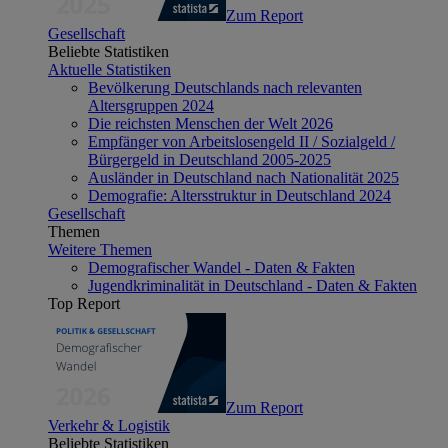
Zum Report
Gesellschaft
Beliebte Statistiken
Aktuelle Statistiken
Bevölkerung Deutschlands nach relevanten
Altersgruppen 2024
Die reichsten Menschen der Welt 2026
Empfänger von Arbeitslosengeld II / Sozialgeld /
Bürgergeld in Deutschland 2005-2025
Ausländer in Deutschland nach Nationalität 2025
Demografie: Altersstruktur in Deutschland 2024
Gesellschaft
Themen
Weitere Themen
Demografischer Wandel - Daten & Fakten
Jugendkriminalität in Deutschland - Daten & Fakten
Top Report
Zum Report
Verkehr & Logistik
Beliebte Statistiken