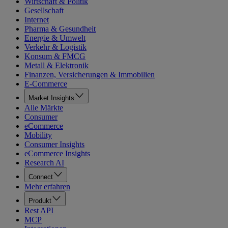
Wirtschaft & Politik
Gesellschaft
Internet
Pharma & Gesundheit
Energie & Umwelt
Verkehr & Logistik
Konsum & FMCG
Metall & Elektronik
Finanzen, Versicherungen & Immobilien
E-Commerce
Market Insights
Alle Märkte
Consumer
eCommerce
Mobility
Consumer Insights
eCommerce Insights
Research AI
Connect
Mehr erfahren
Produkt
Rest API
MCP