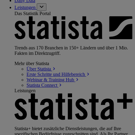
Daily Data
Leistungen
Das Statistik Portal
Trends aus 170 Branchen in 150+ Ländern und über 1 Mio.
Fakten im Direktzugriff.
Mehr über Statista
Über
Statista
Erste Schritte und
Hilfebereich
Webinar & Training
Hub
Statista
Connect
Leistungen
Statista+ bietet zusätzliche Dienstleistungen, die auf Ihre
spezifischen Bedürfnisse zugeschnitten sind. Als Ihr Partner