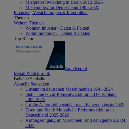
Mietpreisentwicklung in Berlin 2012-2026
Mietenindex für Deutschland 1995-2025
Finanzen, Versicherungen & Immobilien
Themen
Weitere Themen
Wohnen im Alter - Daten & Fakten
Wohnimmobilien – Daten & Fakten
Top Report
Zum Report
Metall & Elektronik
Beliebte Statistiken
Aktuelle Statistiken
Umsatz im deutschen Maschinenbau 1991-2024
Stahl - Index zur Preisentwicklung in Deutschland
2005-2025
Größte Automobilhersteller nach Fahrzeugabsatz 2025
Eisen und Stahl: Monatliche Preisentwicklung in
Deutschland 2025-2026
Auftragseingang im Maschinen- und Anlagenbau 2024-
2026