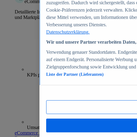
eCommerce Insights
zuzugreifen. Dadurch wird sichergestellt, dass 
Cookie-Präferenzen jederzeit verwalten. Klick
Detaillierte Informationen zu mehr als 39.000 Online-Shops
und Marktplätzen
diese Mittel verwenden, um Informationen über
Verbesserung unseres Dienstes.
Datenschutzerklärung.
Wir und unsere Partner verarbeiten Daten, 
Verwendung genauer Standortdaten. Endgeräteei
auf einem Endgerät. Personalisierte Werbung 
Zielgruppenforschung sowie Entwicklung und
70+
KPIs pro Shop
Liste der Partner (Lieferanten)
Umsatzanalysen und -prognosen
eCommerce Insights entdecken