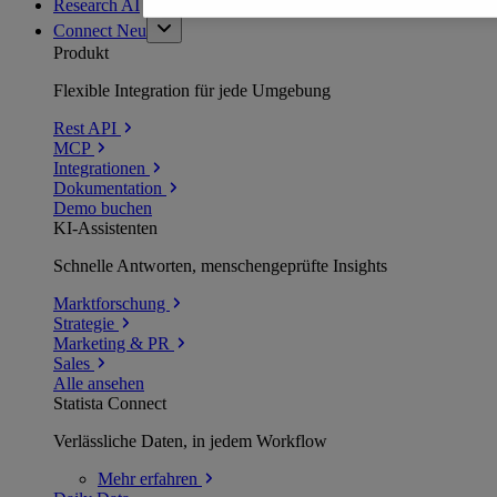
Research AI
Connect
Neu
Produkt
Flexible Integration für jede Umgebung
Rest API
MCP
Integrationen
Dokumentation
Demo buchen
KI-Assistenten
Schnelle Antworten, menschengeprüfte Insights
Marktforschung
Strategie
Marketing & PR
Sales
Alle ansehen
Statista Connect
Verlässliche Daten, in jedem Workflow
Mehr
erfahren