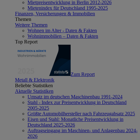
Mietpreisentwicklung in Berlin 2012-2026
Mietenindex für Deutschland 1995-2025
Finanzen, Versicherungen & Immobilien
Themen
Weitere Themen
Wohnen im Alter - Daten & Fakten
Wohnimmobilien – Daten & Fakten
Top Report
Zum Report
Metall & Elektronik
Beliebte Statistiken
Aktuelle Statistiken
Umsatz im deutschen Maschinenbau 1991-2024
Stahl - Index zur Preisentwicklung in Deutschland
2005-2025
Größte Automobilhersteller nach Fahrzeugabsatz 2025
Eisen und Stahl: Monatliche Preisentwicklung in
Deutschland 2025-2026
Auftragseingang im Maschinen- und Anlagenbau 2024-
2026