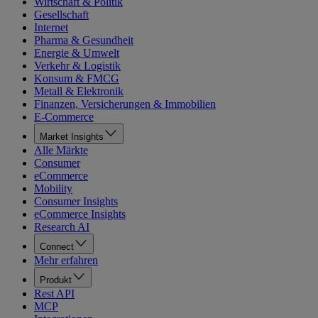
Wirtschaft & Politik
Gesellschaft
Internet
Pharma & Gesundheit
Energie & Umwelt
Verkehr & Logistik
Konsum & FMCG
Metall & Elektronik
Finanzen, Versicherungen & Immobilien
E-Commerce
Market Insights
Alle Märkte
Consumer
eCommerce
Mobility
Consumer Insights
eCommerce Insights
Research AI
Connect
Mehr erfahren
Produkt
Rest API
MCP