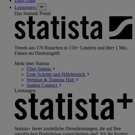
Daily Data
Leistungen
Das Statistik Portal
Trends aus 170 Branchen in 150+ Ländern und über 1 Mio.
Fakten im Direktzugriff.
Mehr über Statista
Über
Statista
Erste Schritte und
Hilfebereich
Webinar & Training
Hub
Statista
Connect
Leistungen
Statista+ bietet zusätzliche Dienstleistungen, die auf Ihre
spezifischen Bedürfnisse zugeschnitten sind. Als Ihr Partner