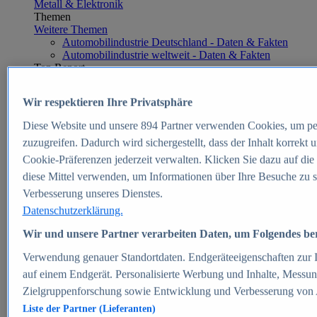
Metall & Elektronik
Themen
Weitere Themen
Automobilindustrie Deutschland - Daten & Fakten
Automobilindustrie weltweit - Daten & Fakten
Top Report
Wir respektieren Ihre Privatsphäre
Diese Website und unsere
894
Partner verwenden Cookies, um pe
Zum Report
zuzugreifen. Dadurch wird sichergestellt, dass der Inhalt korrekt
E-commerce
Cookie-Präferenzen jederzeit verwalten. Klicken Sie dazu auf die
Beliebte Statistiken
diese Mittel verwenden, um Informationen über Ihre Besuche zu s
Aktuelle Statistiken
E-Commerce - Entwicklung des Umsatzes in
Verbesserung unseres Dienstes.
Deutschland 1999-2025
Datenschutzerklärung.
Umsatz von Amazon in Deutschland und weltweit
2010-2025
Wir und unsere Partner verarbeiten Daten, um Folgendes bere
B2C-E-Commerce: Top-50 Online Shops in
Deutschland 2024
Verwendung genauer Standortdaten. Endgeräteeigenschaften zur Id
Marktanteile von Online-Zahlungsverfahren in
auf einem Endgerät. Personalisierte Werbung und Inhalte, Messu
Deutschland 2024
Zielgruppenforschung sowie Entwicklung und Verbesserung von
Umsatzstarke Warengruppen im Online-Handel in
Deutschland 2023-2025
Liste der Partner (Lieferanten)