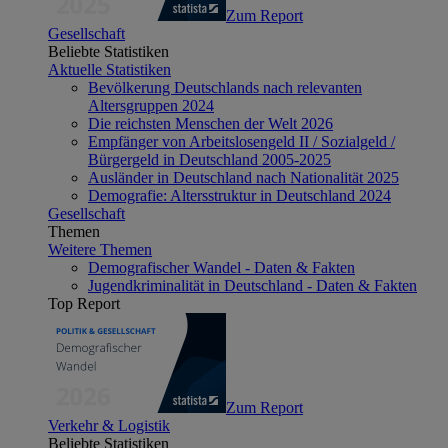
Zum Report
Gesellschaft
Beliebte Statistiken
Aktuelle Statistiken
Bevölkerung Deutschlands nach relevanten
Altersgruppen 2024
Die reichsten Menschen der Welt 2026
Empfänger von Arbeitslosengeld II / Sozialgeld /
Bürgergeld in Deutschland 2005-2025
Ausländer in Deutschland nach Nationalität 2025
Demografie: Altersstruktur in Deutschland 2024
Gesellschaft
Themen
Weitere Themen
Demografischer Wandel - Daten & Fakten
Jugendkriminalität in Deutschland - Daten & Fakten
Top Report
Zum Report
Verkehr & Logistik
Beliebte Statistiken