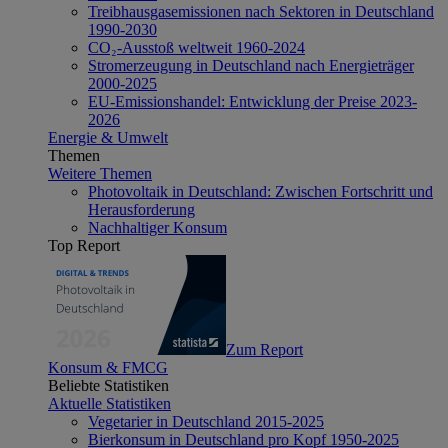
Treibhausgasemissionen nach Sektoren in Deutschland
1990-2030
CO₂-Ausstoß weltweit 1960-2024
Stromerzeugung in Deutschland nach Energieträger
2000-2025
EU-Emissionshandel: Entwicklung der Preise 2023-
2026
Energie & Umwelt
Themen
Weitere Themen
Photovoltaik in Deutschland: Zwischen Fortschritt und
Herausforderung
Nachhaltiger Konsum
Top Report
Zum Report
Konsum & FMCG
Beliebte Statistiken
Aktuelle Statistiken
Vegetarier in Deutschland 2015-2025
Bierkonsum in Deutschland pro Kopf 1950-2025