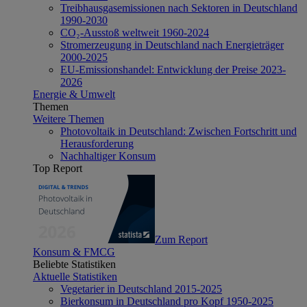
Treibhausgasemissionen nach Sektoren in Deutschland
1990-2030
CO₂-Ausstoß weltweit 1960-2024
Stromerzeugung in Deutschland nach Energieträger
2000-2025
EU-Emissionshandel: Entwicklung der Preise 2023-
2026
Energie & Umwelt
Themen
Weitere Themen
Photovoltaik in Deutschland: Zwischen Fortschritt und
Herausforderung
Nachhaltiger Konsum
Top Report
Zum Report
Konsum & FMCG
Beliebte Statistiken
Aktuelle Statistiken
Vegetarier in Deutschland 2015-2025
Bierkonsum in Deutschland pro Kopf 1950-2025