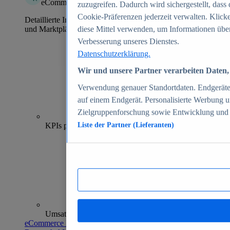
eCommerce Insights
zuzugreifen. Dadurch wird sichergestellt, dass 
Cookie-Präferenzen jederzeit verwalten. Klick
Detaillierte Informationen zu mehr als 39.000 Online-Shops
und Marktplätzen
diese Mittel verwenden, um Informationen über
Verbesserung unseres Dienstes.
Datenschutzerklärung.
Wir und unsere Partner verarbeiten Daten, 
Verwendung genauer Standortdaten. Endgeräteei
auf einem Endgerät. Personalisierte Werbung 
Zielgruppenforschung sowie Entwicklung und
70+
KPIs pro Shop
Liste der Partner (Lieferanten)
Umsatzanalysen und -prognosen
eCommerce Insights entdecken