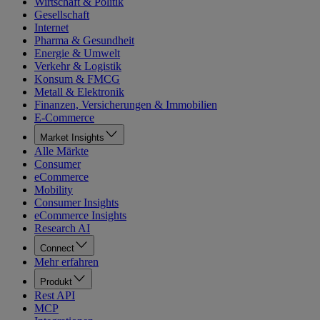
Wirtschaft & Politik
Gesellschaft
Internet
Pharma & Gesundheit
Energie & Umwelt
Verkehr & Logistik
Konsum & FMCG
Metall & Elektronik
Finanzen, Versicherungen & Immobilien
E-Commerce
Market Insights
Alle Märkte
Consumer
eCommerce
Mobility
Consumer Insights
eCommerce Insights
Research AI
Connect
Mehr erfahren
Produkt
Rest API
MCP