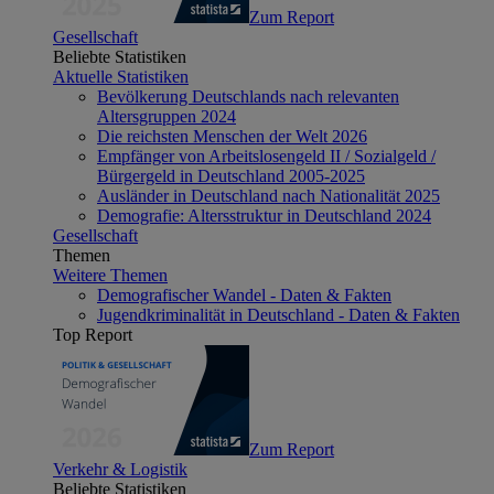
Zum Report
Gesellschaft
Beliebte Statistiken
Aktuelle Statistiken
Bevölkerung Deutschlands nach relevanten
Altersgruppen 2024
Die reichsten Menschen der Welt 2026
Empfänger von Arbeitslosengeld II / Sozialgeld /
Bürgergeld in Deutschland 2005-2025
Ausländer in Deutschland nach Nationalität 2025
Demografie: Altersstruktur in Deutschland 2024
Gesellschaft
Themen
Weitere Themen
Demografischer Wandel - Daten & Fakten
Jugendkriminalität in Deutschland - Daten & Fakten
Top Report
Zum Report
Verkehr & Logistik
Beliebte Statistiken