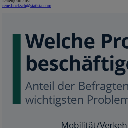
Datenjournalist
rene.bocksch@statista.com