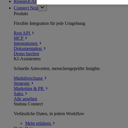
Research AI
Connect
Neu
Produkt
Flexible Integration für jede Umgebung
Rest API
MCP
Integrationen
Dokumentation
Demo buchen
KI-Assistenten
Schnelle Antworten, menschengeprüfte Insights
Marktforschung
Strategie
Marketing & PR
Sales
Alle ansehen
Statista Connect
Verlässliche Daten, in jedem Workflow
Mehr
erfahren