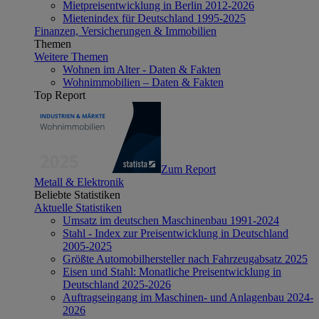
Mietpreisentwicklung in Berlin 2012-2026
Mietenindex für Deutschland 1995-2025
Finanzen, Versicherungen & Immobilien
Themen
Weitere Themen
Wohnen im Alter - Daten & Fakten
Wohnimmobilien – Daten & Fakten
Top Report
Zum Report
Metall & Elektronik
Beliebte Statistiken
Aktuelle Statistiken
Umsatz im deutschen Maschinenbau 1991-2024
Stahl - Index zur Preisentwicklung in Deutschland
2005-2025
Größte Automobilhersteller nach Fahrzeugabsatz 2025
Eisen und Stahl: Monatliche Preisentwicklung in
Deutschland 2025-2026
Auftragseingang im Maschinen- und Anlagenbau 2024-
2026