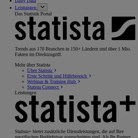
Daily Data
Leistungen
Das Statistik Portal
Trends aus 170 Branchen in 150+ Ländern und über 1 Mio.
Fakten im Direktzugriff.
Mehr über Statista
Über
Statista
Erste Schritte und
Hilfebereich
Webinar & Training
Hub
Statista
Connect
Leistungen
Statista+ bietet zusätzliche Dienstleistungen, die auf Ihre
spezifischen Bedürfnisse zugeschnitten sind. Als Ihr Partner