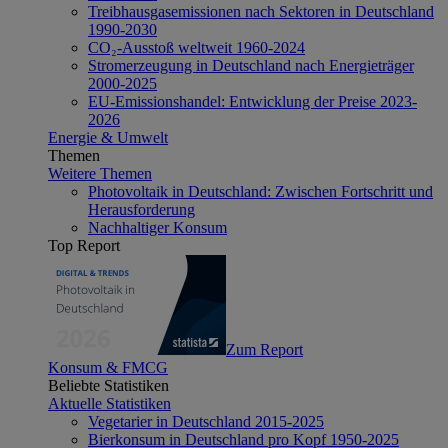
Treibhausgasemissionen nach Sektoren in Deutschland
1990-2030
CO₂-Ausstoß weltweit 1960-2024
Stromerzeugung in Deutschland nach Energieträger
2000-2025
EU-Emissionshandel: Entwicklung der Preise 2023-
2026
Energie & Umwelt
Themen
Weitere Themen
Photovoltaik in Deutschland: Zwischen Fortschritt und
Herausforderung
Nachhaltiger Konsum
Top Report
Zum Report
Konsum & FMCG
Beliebte Statistiken
Aktuelle Statistiken
Vegetarier in Deutschland 2015-2025
Bierkonsum in Deutschland pro Kopf 1950-2025