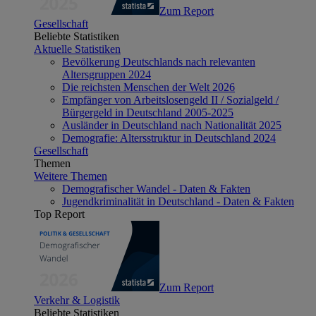
Zum Report
Gesellschaft
Beliebte Statistiken
Aktuelle Statistiken
Bevölkerung Deutschlands nach relevanten
Altersgruppen 2024
Die reichsten Menschen der Welt 2026
Empfänger von Arbeitslosengeld II / Sozialgeld /
Bürgergeld in Deutschland 2005-2025
Ausländer in Deutschland nach Nationalität 2025
Demografie: Altersstruktur in Deutschland 2024
Gesellschaft
Themen
Weitere Themen
Demografischer Wandel - Daten & Fakten
Jugendkriminalität in Deutschland - Daten & Fakten
Top Report
Zum Report
Verkehr & Logistik
Beliebte Statistiken