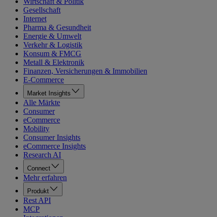
Wirtschaft & Politik
Gesellschaft
Internet
Pharma & Gesundheit
Energie & Umwelt
Verkehr & Logistik
Konsum & FMCG
Metall & Elektronik
Finanzen, Versicherungen & Immobilien
E-Commerce
Market Insights
Alle Märkte
Consumer
eCommerce
Mobility
Consumer Insights
eCommerce Insights
Research AI
Connect
Mehr erfahren
Produkt
Rest API
MCP