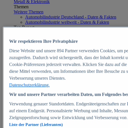
Metall & Elektronik
Themen
Weitere Themen
Automobilindustrie Deutschland - Daten & Fakten
Automobilindustrie weltweit - Daten & Fakten
Top Report
Wir respektieren Ihre Privatsphäre
Diese Website und unsere
894
Partner verwenden Cookies, um pe
Zum Report
zuzugreifen. Dadurch wird sichergestellt, dass der Inhalt korrekt
E-commerce
Cookie-Präferenzen jederzeit verwalten. Klicken Sie dazu auf die
Beliebte Statistiken
diese Mittel verwenden, um Informationen über Ihre Besuche zu s
Aktuelle Statistiken
E-Commerce - Entwicklung des Umsatzes in
Verbesserung unseres Dienstes.
Deutschland 1999-2025
Datenschutzerklärung.
Umsatz von Amazon in Deutschland und weltweit
2010-2025
Wir und unsere Partner verarbeiten Daten, um Folgendes bere
B2C-E-Commerce: Top-50 Online Shops in
Deutschland 2024
Verwendung genauer Standortdaten. Endgeräteeigenschaften zur Id
Marktanteile von Online-Zahlungsverfahren in
auf einem Endgerät. Personalisierte Werbung und Inhalte, Messu
Deutschland 2024
Zielgruppenforschung sowie Entwicklung und Verbesserung von
Umsatzstarke Warengruppen im Online-Handel in
Deutschland 2023-2025
Liste der Partner (Lieferanten)