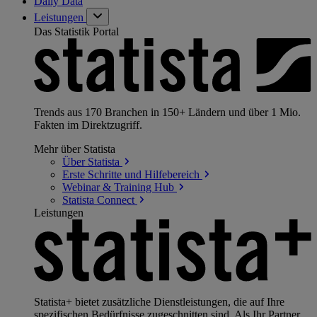
Daily Data
Leistungen
Das Statistik Portal
Trends aus 170 Branchen in 150+ Ländern und über 1 Mio.
Fakten im Direktzugriff.
Mehr über Statista
Über
Statista
Erste Schritte und
Hilfebereich
Webinar & Training
Hub
Statista
Connect
Leistungen
Statista+ bietet zusätzliche Dienstleistungen, die auf Ihre
spezifischen Bedürfnisse zugeschnitten sind. Als Ihr Partner