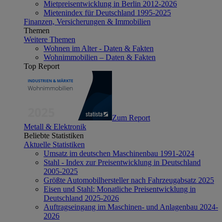
Mietpreisentwicklung in Berlin 2012-2026
Mietenindex für Deutschland 1995-2025
Finanzen, Versicherungen & Immobilien
Themen
Weitere Themen
Wohnen im Alter - Daten & Fakten
Wohnimmobilien – Daten & Fakten
Top Report
Zum Report
Metall & Elektronik
Beliebte Statistiken
Aktuelle Statistiken
Umsatz im deutschen Maschinenbau 1991-2024
Stahl - Index zur Preisentwicklung in Deutschland
2005-2025
Größte Automobilhersteller nach Fahrzeugabsatz 2025
Eisen und Stahl: Monatliche Preisentwicklung in
Deutschland 2025-2026
Auftragseingang im Maschinen- und Anlagenbau 2024-
2026