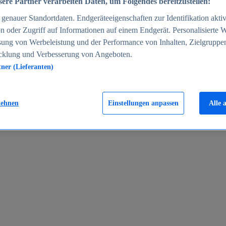
ere Partner verarbeiten Daten, um Folgendes bereitzustellen:
enauer Standortdaten. Endgeräteeigenschaften zur Identifikation aktiv
n oder Zugriff auf Informationen auf einem Endgerät. Personalisierte
sung von Werbeleistung und der Performance von Inhalten, Zielgruppe
cklung und Verbesserung von Angeboten.
tner (Lieferanten)
en 2024
lehnen
Einstellungen anpassen
Alle 
rgeld in Deutschland 2005-2025