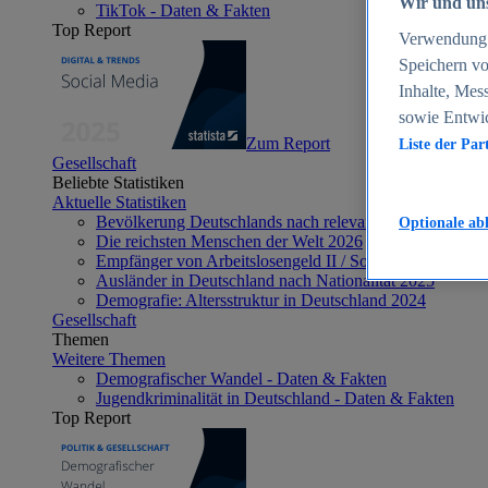
Wir und uns
TikTok - Daten & Fakten
Top Report
Verwendung g
Speichern vo
Inhalte, Mes
sowie Entwi
Zum Report
Liste der Par
Gesellschaft
Beliebte Statistiken
Aktuelle Statistiken
Bevölkerung Deutschlands nach relevanten Altersgrupp
Optionale ab
Die reichsten Menschen der Welt 2026
Empfänger von Arbeitslosengeld II / Sozialgeld / Bürge
Ausländer in Deutschland nach Nationalität 2025
Demografie: Altersstruktur in Deutschland 2024
Gesellschaft
Themen
Weitere Themen
Demografischer Wandel - Daten & Fakten
Jugendkriminalität in Deutschland - Daten & Fakten
Top Report