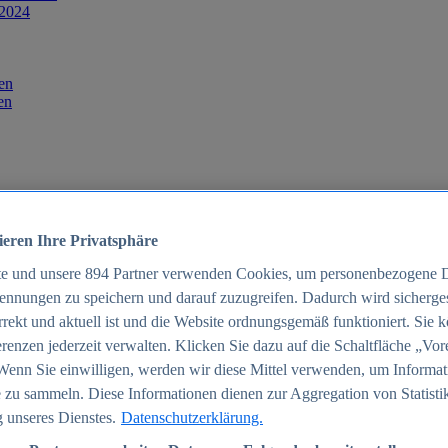
 2024
en
en
ieren Ihre Privatsphäre
te und unsere
894
Partner verwenden Cookies, um personenbezogene 
ennungen zu speichern und darauf zuzugreifen. Dadurch wird sichergest
orrekt und aktuell ist und die Website ordnungsgemäß funktioniert. Sie 
025
renzen jederzeit verwalten. Klicken Sie dazu auf die Schaltfläche „Vor
schland 2025
Wenn Sie einwilligen, werden wir diese Mittel verwenden, um Informat
 zu sammeln. Diese Informationen dienen zur Aggregation von Statisti
 unseres Dienstes.
Datenschutzerklärung.