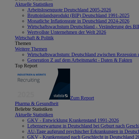
Aktuelle Statistiken
Arbeitslosenquote Deutschland 2005-2026
Bruttoinlandsprodukt (BIP) Deutschland 1991-2025
Monatliche Inflationsrate in Deutschland 2024-2026
Wirtschaftswachstum Deutschland - Veränderung des B
Wertvollste Unternehmen der Welt 2026
Wirtschaft & Politik
Themen
Weitere Themen
Wirtschaftswachstum: Deutschland zwischen Rezession 
Generation Z auf dem Arbeitsmarkt - Daten & Fakten
Top Report
Zum Report
Pharma & Gesundheit
Beliebte Statistiken
Aktuelle Statistiken
GKV - Entwicklung Krankenstand 1991-2026
Lebenserwartung in Deutschland bei Geburt nach Gesch
AU-Tage aufgrund psychischer Erkrankungen in Deutsc
GKV - Krankenstand nach Geschlecht in Deutschland 