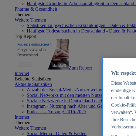
Häufigste Gründe für Arbeitsunfähigkeit in Deutschland
Pharma & Gesundheit
Themen
Weitere Themen
Statistiken zu psychischen Erkrankungen - Daten & Fakt
Häufigste Todesursachen in Deutschland - Daten & Fakt
Top Report
Zum Report
Wir respekt
Internet
Beliebte Statistiken
Diese Websi
Aktuelle Statistiken
Anzahl der Social-Media-Nutzer weltweit 2012-2025
eindeutige K
Social Networks mit den meisten Nutzern weltweit 2025
der Inhalt k
Soziale Netzwerke in Deutschland nach Generationen 2
Cookie-Präfe
Instagram - Nutzung nach Alter und Geschlecht in Deut
Podcasts - Nutzung 2016-2025
verwalten“. 
Internet
Ihre Besuche
Themen
Verbesserung
Weitere Themen
Social Media - Daten & Fakten