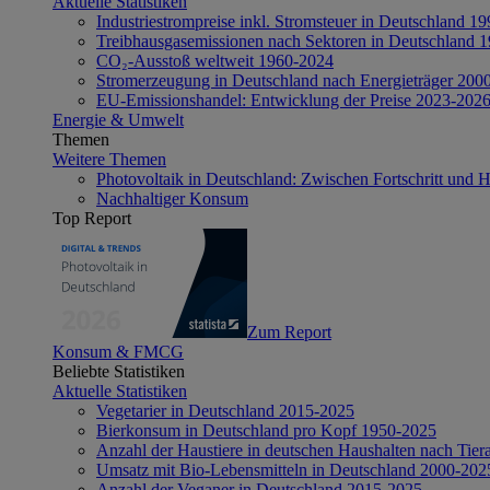
Aktuelle Statistiken
Industriestrompreise inkl. Stromsteuer in Deutschland 1
Treibhausgasemissionen nach Sektoren in Deutschland 
CO₂-Ausstoß weltweit 1960-2024
Stromerzeugung in Deutschland nach Energieträger 200
EU-Emissionshandel: Entwicklung der Preise 2023-202
Energie & Umwelt
Themen
Weitere Themen
Photovoltaik in Deutschland: Zwischen Fortschritt und 
Nachhaltiger Konsum
Top Report
Zum Report
Konsum & FMCG
Beliebte Statistiken
Aktuelle Statistiken
Vegetarier in Deutschland 2015-2025
Bierkonsum in Deutschland pro Kopf 1950-2025
Anzahl der Haustiere in deutschen Haushalten nach Tier
Umsatz mit Bio-Lebensmitteln in Deutschland 2000-202
Anzahl der Veganer in Deutschland 2015-2025