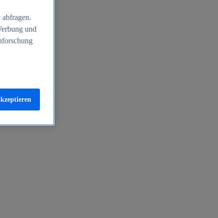
 abfragen.
 Werbung und
nforschung
akzeptieren