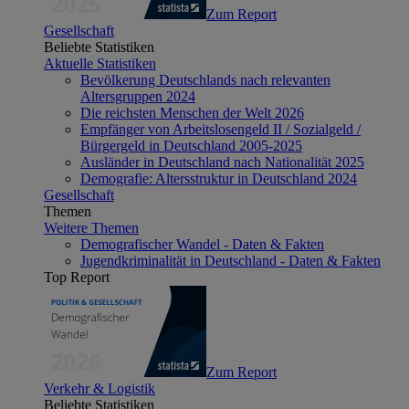
Zum Report
Gesellschaft
Beliebte Statistiken
Aktuelle Statistiken
Bevölkerung Deutschlands nach relevanten
Altersgruppen 2024
Die reichsten Menschen der Welt 2026
Empfänger von Arbeitslosengeld II / Sozialgeld /
Bürgergeld in Deutschland 2005-2025
Ausländer in Deutschland nach Nationalität 2025
Demografie: Altersstruktur in Deutschland 2024
Gesellschaft
Themen
Weitere Themen
Demografischer Wandel - Daten & Fakten
Jugendkriminalität in Deutschland - Daten & Fakten
Top Report
Zum Report
Verkehr & Logistik
Beliebte Statistiken