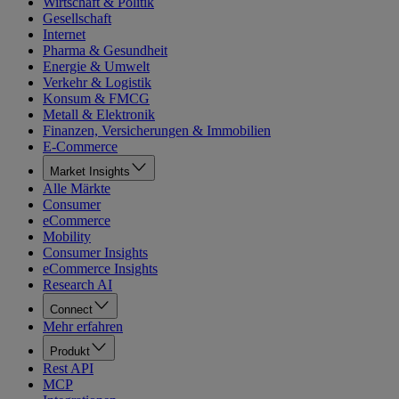
Wirtschaft & Politik
Gesellschaft
Internet
Pharma & Gesundheit
Energie & Umwelt
Verkehr & Logistik
Konsum & FMCG
Metall & Elektronik
Finanzen, Versicherungen & Immobilien
E-Commerce
Market Insights
Alle Märkte
Consumer
eCommerce
Mobility
Consumer Insights
eCommerce Insights
Research AI
Connect
Mehr erfahren
Produkt
Rest API
MCP