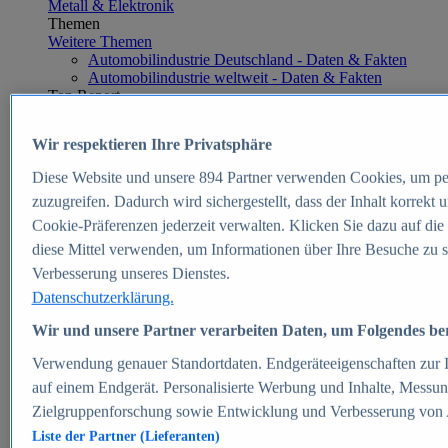
Metall & Elektronik
Themen
Weitere Themen
Automobilindustrie Deutschland - Daten & Fakten
Automobilindustrie weltweit - Daten & Fakten
Top Report
Wir respektieren Ihre Privatsphäre
Diese Website und unsere
894
Partner verwenden Cookies, um pe
Zum Report
zuzugreifen. Dadurch wird sichergestellt, dass der Inhalt korrekt
E-commerce
Cookie-Präferenzen jederzeit verwalten. Klicken Sie dazu auf die
Beliebte Statistiken
diese Mittel verwenden, um Informationen über Ihre Besuche zu s
Aktuelle Statistiken
E-Commerce - Entwicklung des Umsatzes in
Verbesserung unseres Dienstes.
Deutschland 1999-2025
Datenschutzerklärung.
Umsatz von Amazon in Deutschland und weltweit
2010-2025
Wir und unsere Partner verarbeiten Daten, um Folgendes bere
B2C-E-Commerce: Top-50 Online Shops in
Deutschland 2024
Verwendung genauer Standortdaten. Endgeräteeigenschaften zur Id
Marktanteile von Online-Zahlungsverfahren in
auf einem Endgerät. Personalisierte Werbung und Inhalte, Messu
Deutschland 2024
Zielgruppenforschung sowie Entwicklung und Verbesserung von
Umsatzstarke Warengruppen im Online-Handel in
Deutschland 2023-2025
Liste der Partner (Lieferanten)