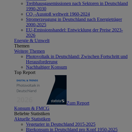
Treibhausgasemissionen nach Sektoren in Deutschland
1990-2030
CO₂-Ausstoß weltweit 1960-2024
Stromerzeugung in Deutschland nach Energieträger
2000-2025
EU-Emissionshandel: Entwicklung der Preise 2023-
2026
Energie & Umwelt
Themen
Weitere Themen
Photovoltaik in Deutschland: Zwischen Fortschritt und
Herausforderung
Nachhaltiger Konsum
Top Report
Zum Report
Konsum & FMCG
Beliebte Statistiken
Aktuelle Statistiken
Vegetarier in Deutschland 2015-2025
Bierkonsum in Deutschland pro Kopf 1950-2025