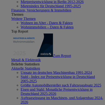
Mietpreisentwicklung in Berlin 2012-2026
Mietenindex für Deutschland 1995-2025
Finanzen, Versicherungen & Immobilien
Themen
Weitere Themen
Wohnen im Alter - Daten & Fakten
Wohnimmobilien – Daten & Fakten
Top Report
Zum Report
Metall & Elektronik
Beliebte Statistiken
Aktuelle Statistiken
Umsatz im deutschen Maschinenbau 1991-2024
Stahl - Index zur Preisentwicklung in Deutschland
2005-2025
Größte Automobilhersteller nach Fahrzeugabsatz 2025
Eisen und Stahl: Monatliche Preisentwicklung in
Deutschland 2025-2026
Auftragseingang im Maschinen- und Anlagenbau 2024-
2026