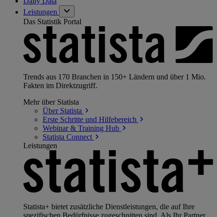
Daily Data
Leistungen
Das Statistik Portal
Trends aus 170 Branchen in 150+ Ländern und über 1 Mio.
Fakten im Direktzugriff.
Mehr über Statista
Über
Statista
Erste Schritte und
Hilfebereich
Webinar & Training
Hub
Statista
Connect
Leistungen
Statista+ bietet zusätzliche Dienstleistungen, die auf Ihre
spezifischen Bedürfnisse zugeschnitten sind. Als Ihr Partner