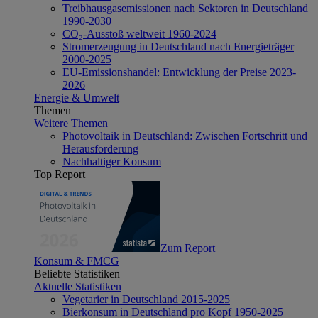
Treibhausgasemissionen nach Sektoren in Deutschland
1990-2030
CO₂-Ausstoß weltweit 1960-2024
Stromerzeugung in Deutschland nach Energieträger
2000-2025
EU-Emissionshandel: Entwicklung der Preise 2023-
2026
Energie & Umwelt
Themen
Weitere Themen
Photovoltaik in Deutschland: Zwischen Fortschritt und
Herausforderung
Nachhaltiger Konsum
Top Report
Zum Report
Konsum & FMCG
Beliebte Statistiken
Aktuelle Statistiken
Vegetarier in Deutschland 2015-2025
Bierkonsum in Deutschland pro Kopf 1950-2025