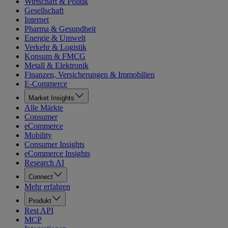
Wirtschaft & Politik
Gesellschaft
Internet
Pharma & Gesundheit
Energie & Umwelt
Verkehr & Logistik
Konsum & FMCG
Metall & Elektronik
Finanzen, Versicherungen & Immobilien
E-Commerce
Market Insights
Alle Märkte
Consumer
eCommerce
Mobility
Consumer Insights
eCommerce Insights
Research AI
Connect
Mehr erfahren
Produkt
Rest API
MCP