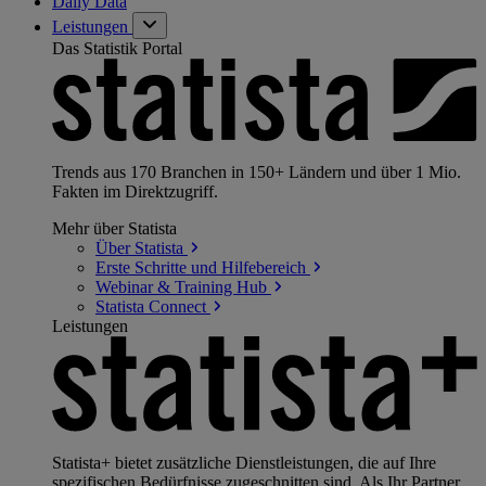
Daily Data
Leistungen
Das Statistik Portal
Trends aus 170 Branchen in 150+ Ländern und über 1 Mio.
Fakten im Direktzugriff.
Mehr über Statista
Über
Statista
Erste Schritte und
Hilfebereich
Webinar & Training
Hub
Statista
Connect
Leistungen
Statista+ bietet zusätzliche Dienstleistungen, die auf Ihre
spezifischen Bedürfnisse zugeschnitten sind. Als Ihr Partner