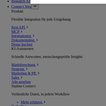
Research AI
Connect
Neu
Produkt
Flexible Integration für jede Umgebung
Rest API
MCP
Integrationen
Dokumentation
Demo buchen
KI-Assistenten
Schnelle Antworten, menschengeprüfte Insights
Marktforschung
Strategie
Marketing & PR
Sales
Alle ansehen
Statista Connect
Verlässliche Daten, in jedem Workflow
Mehr
erfahren