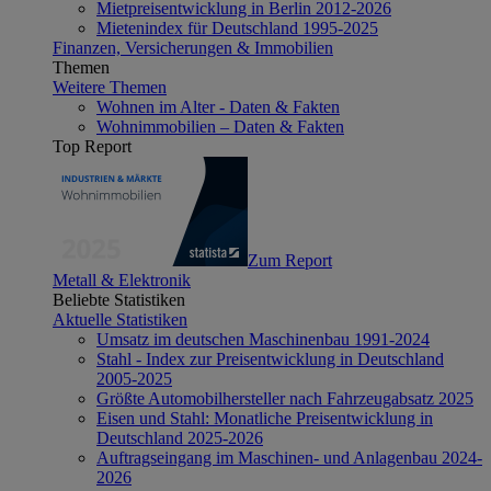
Mietpreisentwicklung in Berlin 2012-2026
Mietenindex für Deutschland 1995-2025
Finanzen, Versicherungen & Immobilien
Themen
Weitere Themen
Wohnen im Alter - Daten & Fakten
Wohnimmobilien – Daten & Fakten
Top Report
Zum Report
Metall & Elektronik
Beliebte Statistiken
Aktuelle Statistiken
Umsatz im deutschen Maschinenbau 1991-2024
Stahl - Index zur Preisentwicklung in Deutschland
2005-2025
Größte Automobilhersteller nach Fahrzeugabsatz 2025
Eisen und Stahl: Monatliche Preisentwicklung in
Deutschland 2025-2026
Auftragseingang im Maschinen- und Anlagenbau 2024-
2026