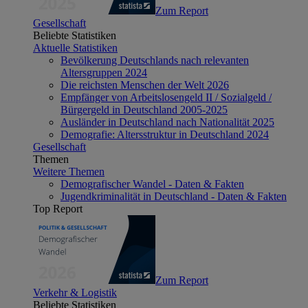
Zum Report
Gesellschaft
Beliebte Statistiken
Aktuelle Statistiken
Bevölkerung Deutschlands nach relevanten
Altersgruppen 2024
Die reichsten Menschen der Welt 2026
Empfänger von Arbeitslosengeld II / Sozialgeld /
Bürgergeld in Deutschland 2005-2025
Ausländer in Deutschland nach Nationalität 2025
Demografie: Altersstruktur in Deutschland 2024
Gesellschaft
Themen
Weitere Themen
Demografischer Wandel - Daten & Fakten
Jugendkriminalität in Deutschland - Daten & Fakten
Top Report
Zum Report
Verkehr & Logistik
Beliebte Statistiken