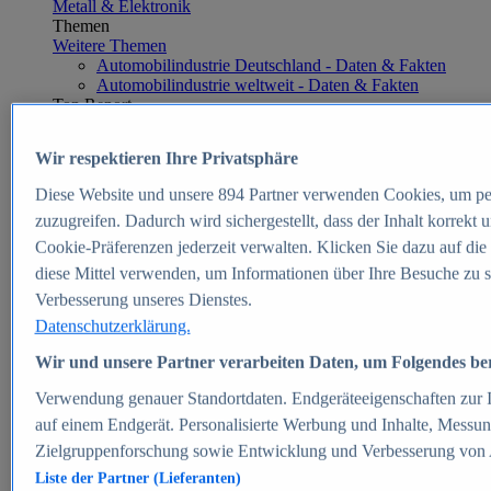
Metall & Elektronik
Themen
Weitere Themen
Automobilindustrie Deutschland - Daten & Fakten
Automobilindustrie weltweit - Daten & Fakten
Top Report
Wir respektieren Ihre Privatsphäre
Diese Website und unsere
894
Partner verwenden Cookies, um pe
Zum Report
zuzugreifen. Dadurch wird sichergestellt, dass der Inhalt korrekt
E-commerce
Cookie-Präferenzen jederzeit verwalten. Klicken Sie dazu auf die
Beliebte Statistiken
diese Mittel verwenden, um Informationen über Ihre Besuche zu s
Aktuelle Statistiken
E-Commerce - Entwicklung des Umsatzes in
Verbesserung unseres Dienstes.
Deutschland 1999-2025
Datenschutzerklärung.
Umsatz von Amazon in Deutschland und weltweit
2010-2025
Wir und unsere Partner verarbeiten Daten, um Folgendes bere
B2C-E-Commerce: Top-50 Online Shops in
Deutschland 2024
Verwendung genauer Standortdaten. Endgeräteeigenschaften zur Id
Marktanteile von Online-Zahlungsverfahren in
auf einem Endgerät. Personalisierte Werbung und Inhalte, Messu
Deutschland 2024
Zielgruppenforschung sowie Entwicklung und Verbesserung von
Umsatzstarke Warengruppen im Online-Handel in
Deutschland 2023-2025
Liste der Partner (Lieferanten)