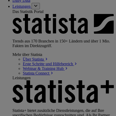
Daily Data
Leistungen
Das Statistik Portal
Trends aus 170 Branchen in 150+ Ländern und über 1 Mio.
Fakten im Direktzugriff.
Mehr über Statista
Über
Statista
Erste Schritte und
Hilfebereich
Webinar & Training
Hub
Statista
Connect
Leistungen
Statista+ bietet zusätzliche Dienstleistungen, die auf Ihre
spezifischen Bedürfnisse zugeschnitten sind. Als Ihr Partner