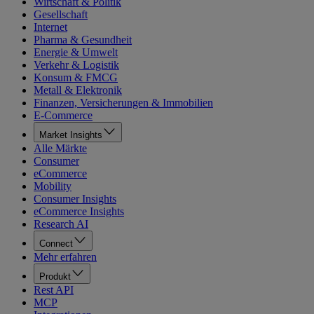
Wirtschaft & Politik
Gesellschaft
Internet
Pharma & Gesundheit
Energie & Umwelt
Verkehr & Logistik
Konsum & FMCG
Metall & Elektronik
Finanzen, Versicherungen & Immobilien
E-Commerce
Market Insights
Alle Märkte
Consumer
eCommerce
Mobility
Consumer Insights
eCommerce Insights
Research AI
Connect
Mehr erfahren
Produkt
Rest API
MCP