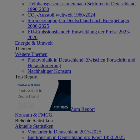
Treibhausgasemissionen nach Sektoren in Deutschland
1990-2030
CO₂-Ausstoß weltweit 1960-2024
Stromerzeugung in Deutschland nach Energieträger
2000-2025
EU-Emissionshandel: Entwicklung der Preise 2023-
2026
Energie & Umwelt
Themen
Weitere Themen
Photovoltaik in Deutschland: Zwischen Fortschritt und
Herausforderung
Nachhaltiger Konsum
Top Report
Zum Report
Konsum & FMCG
Beliebte Statistiken
Aktuelle Statistiken
Vegetarier in Deutschland 2015-2025
Bierkonsum in Deutschland pro Kopf 1950-2025