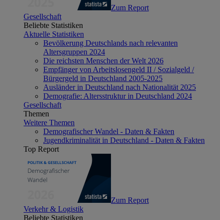
Zum Report
Gesellschaft
Beliebte Statistiken
Aktuelle Statistiken
Bevölkerung Deutschlands nach relevanten
Altersgruppen 2024
Die reichsten Menschen der Welt 2026
Empfänger von Arbeitslosengeld II / Sozialgeld /
Bürgergeld in Deutschland 2005-2025
Ausländer in Deutschland nach Nationalität 2025
Demografie: Altersstruktur in Deutschland 2024
Gesellschaft
Themen
Weitere Themen
Demografischer Wandel - Daten & Fakten
Jugendkriminalität in Deutschland - Daten & Fakten
Top Report
Zum Report
Verkehr & Logistik
Beliebte Statistiken