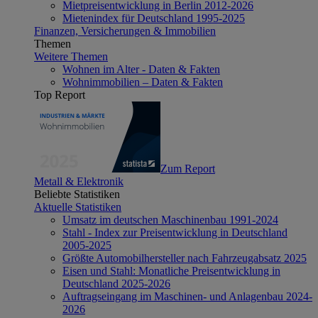
Mietpreisentwicklung in Berlin 2012-2026
Mietenindex für Deutschland 1995-2025
Finanzen, Versicherungen & Immobilien
Themen
Weitere Themen
Wohnen im Alter - Daten & Fakten
Wohnimmobilien – Daten & Fakten
Top Report
Zum Report
Metall & Elektronik
Beliebte Statistiken
Aktuelle Statistiken
Umsatz im deutschen Maschinenbau 1991-2024
Stahl - Index zur Preisentwicklung in Deutschland
2005-2025
Größte Automobilhersteller nach Fahrzeugabsatz 2025
Eisen und Stahl: Monatliche Preisentwicklung in
Deutschland 2025-2026
Auftragseingang im Maschinen- und Anlagenbau 2024-
2026