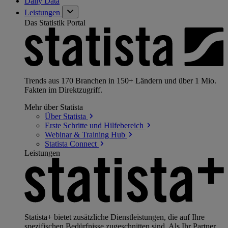
Daily Data
Leistungen
Das Statistik Portal
Trends aus 170 Branchen in 150+ Ländern und über 1 Mio.
Fakten im Direktzugriff.
Mehr über Statista
Über
Statista
Erste Schritte und
Hilfebereich
Webinar & Training
Hub
Statista
Connect
Leistungen
Statista+ bietet zusätzliche Dienstleistungen, die auf Ihre
spezifischen Bedürfnisse zugeschnitten sind. Als Ihr Partner