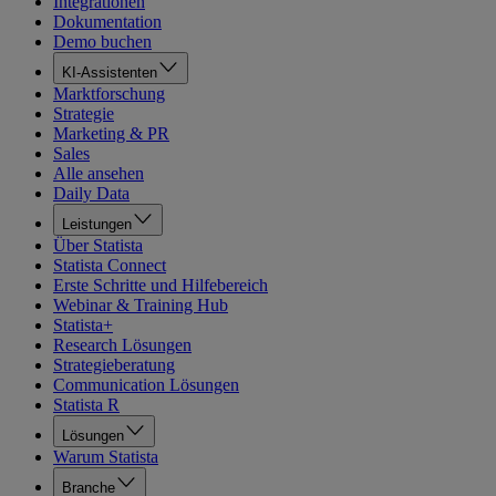
Integrationen
Dokumentation
Demo buchen
KI-Assistenten
Marktforschung
Strategie
Marketing & PR
Sales
Alle ansehen
Daily Data
Leistungen
Über Statista
Statista Connect
Erste Schritte und Hilfebereich
Webinar & Training Hub
Statista+
Research Lösungen
Strategieberatung
Communication Lösungen
Statista R
Lösungen
Warum Statista
Branche