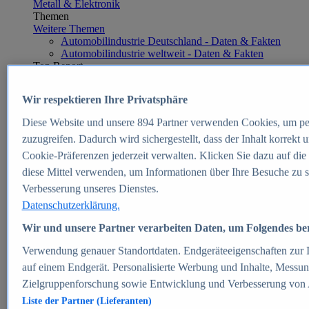
Metall & Elektronik
Themen
Weitere Themen
Automobilindustrie Deutschland - Daten & Fakten
Automobilindustrie weltweit - Daten & Fakten
Top Report
Wir respektieren Ihre Privatsphäre
Diese Website und unsere
894
Partner verwenden Cookies, um pe
Zum Report
zuzugreifen. Dadurch wird sichergestellt, dass der Inhalt korrekt
E-commerce
Cookie-Präferenzen jederzeit verwalten. Klicken Sie dazu auf die
Beliebte Statistiken
diese Mittel verwenden, um Informationen über Ihre Besuche zu s
Aktuelle Statistiken
E-Commerce - Entwicklung des Umsatzes in
Verbesserung unseres Dienstes.
Deutschland 1999-2025
Datenschutzerklärung.
Umsatz von Amazon in Deutschland und weltweit
2010-2025
Wir und unsere Partner verarbeiten Daten, um Folgendes bere
B2C-E-Commerce: Top-50 Online Shops in
Deutschland 2024
Verwendung genauer Standortdaten. Endgeräteeigenschaften zur Id
Marktanteile von Online-Zahlungsverfahren in
auf einem Endgerät. Personalisierte Werbung und Inhalte, Messu
Deutschland 2024
Zielgruppenforschung sowie Entwicklung und Verbesserung von
Umsatzstarke Warengruppen im Online-Handel in
Deutschland 2023-2025
Liste der Partner (Lieferanten)