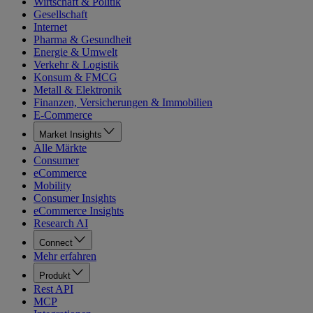
Wirtschaft & Politik
Gesellschaft
Internet
Pharma & Gesundheit
Energie & Umwelt
Verkehr & Logistik
Konsum & FMCG
Metall & Elektronik
Finanzen, Versicherungen & Immobilien
E-Commerce
Market Insights
Alle Märkte
Consumer
eCommerce
Mobility
Consumer Insights
eCommerce Insights
Research AI
Connect
Mehr erfahren
Produkt
Rest API
MCP