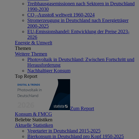
Treibhausgasemissionen nach Sektoren in Deutschland
1990-2030
CO₂-Ausstoß weltweit 1960-2024
Stromerzeugung in Deutschland nach Energieträger
2000-2025
EU-Emissionshandel: Entwicklung der Preise 2023-
2026
Energie & Umwelt
Themen
Weitere Themen
Photovoltaik in Deutschland: Zwischen Fortschritt und
Herausforderung
Nachhaltiger Konsum
Top Report
Zum Report
Konsum & FMCG
Beliebte Statistiken
Aktuelle Statistiken
Vegetarier in Deutschland 2015-2025
Bierkonsum in Deutschland pro Kopf 1950-2025