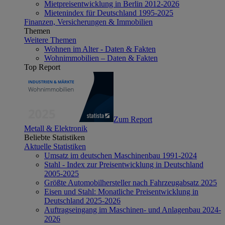
Mietpreisentwicklung in Berlin 2012-2026
Mietenindex für Deutschland 1995-2025
Finanzen, Versicherungen & Immobilien
Themen
Weitere Themen
Wohnen im Alter - Daten & Fakten
Wohnimmobilien – Daten & Fakten
Top Report
Zum Report
Metall & Elektronik
Beliebte Statistiken
Aktuelle Statistiken
Umsatz im deutschen Maschinenbau 1991-2024
Stahl - Index zur Preisentwicklung in Deutschland
2005-2025
Größte Automobilhersteller nach Fahrzeugabsatz 2025
Eisen und Stahl: Monatliche Preisentwicklung in
Deutschland 2025-2026
Auftragseingang im Maschinen- und Anlagenbau 2024-
2026