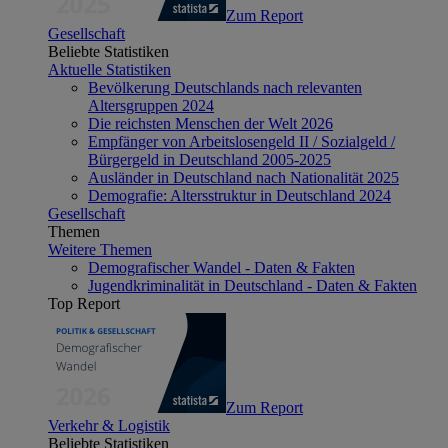
Zum Report
Gesellschaft
Beliebte Statistiken
Aktuelle Statistiken
Bevölkerung Deutschlands nach relevanten
Altersgruppen 2024
Die reichsten Menschen der Welt 2026
Empfänger von Arbeitslosengeld II / Sozialgeld /
Bürgergeld in Deutschland 2005-2025
Ausländer in Deutschland nach Nationalität 2025
Demografie: Altersstruktur in Deutschland 2024
Gesellschaft
Themen
Weitere Themen
Demografischer Wandel - Daten & Fakten
Jugendkriminalität in Deutschland - Daten & Fakten
Top Report
Zum Report
Verkehr & Logistik
Beliebte Statistiken