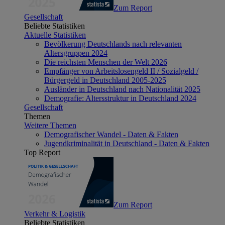
Zum Report
Gesellschaft
Beliebte Statistiken
Aktuelle Statistiken
Bevölkerung Deutschlands nach relevanten
Altersgruppen 2024
Die reichsten Menschen der Welt 2026
Empfänger von Arbeitslosengeld II / Sozialgeld /
Bürgergeld in Deutschland 2005-2025
Ausländer in Deutschland nach Nationalität 2025
Demografie: Altersstruktur in Deutschland 2024
Gesellschaft
Themen
Weitere Themen
Demografischer Wandel - Daten & Fakten
Jugendkriminalität in Deutschland - Daten & Fakten
Top Report
Zum Report
Verkehr & Logistik
Beliebte Statistiken