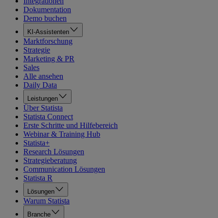
Integrationen
Dokumentation
Demo buchen
KI-Assistenten
Marktforschung
Strategie
Marketing & PR
Sales
Alle ansehen
Daily Data
Leistungen
Über Statista
Statista Connect
Erste Schritte und Hilfebereich
Webinar & Training Hub
Statista+
Research Lösungen
Strategieberatung
Communication Lösungen
Statista R
Lösungen
Warum Statista
Branche