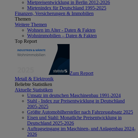
Mietpreisentwicklung in Berlin 2012-2026
Mietenindex für Deutschland 1995-2025
Finanzen, Versicherungen & Immobilien
Themen
Weitere Themen
Wohnen im Alter - Daten & Fakten
Wohnimmobilien – Daten & Fakten
Top Report
Zum Report
Metall & Elektronik
Beliebte Statistiken
Aktuelle Statistiken
Umsatz im deutschen Maschinenbau 1991-2024
Stahl - Index zur Preisentwicklung in Deutschland
2005-2025
Größte Automobilhersteller nach Fahrzeugabsatz 2025
Eisen und Stahl: Monatliche Preisentwicklung in
Deutschland 2025-2026
Auftragseingang im Maschinen- und Anlagenbau 2024-
2026