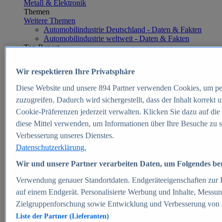
Metall & Elektronik
Themen
Weitere Themen
Automobilindustrie Deutschland - Daten & Fakten
Automobilindustrie weltweit - Daten & Fakten
Top Report
Wir respektieren Ihre Privatsphäre
Diese Website und unsere
894
Partner verwenden Cookies, um pe
Zum Report
zuzugreifen. Dadurch wird sichergestellt, dass der Inhalt korrekt
E-commerce
Cookie-Präferenzen jederzeit verwalten. Klicken Sie dazu auf die
Beliebte Statistiken
diese Mittel verwenden, um Informationen über Ihre Besuche zu s
Aktuelle Statistiken
E-Commerce - Entwicklung des Umsatzes in
Verbesserung unseres Dienstes.
Deutschland 1999-2025
Datenschutzerklärung.
Umsatz von Amazon in Deutschland und weltweit
2010-2025
Wir und unsere Partner verarbeiten Daten, um Folgendes bere
B2C-E-Commerce: Top-50 Online Shops in
Deutschland 2024
Verwendung genauer Standortdaten. Endgeräteeigenschaften zur Id
Marktanteile von Online-Zahlungsverfahren in
auf einem Endgerät. Personalisierte Werbung und Inhalte, Messu
Deutschland 2024
Zielgruppenforschung sowie Entwicklung und Verbesserung von
Umsatzstarke Warengruppen im Online-Handel in
Deutschland 2023-2025
Liste der Partner (Lieferanten)