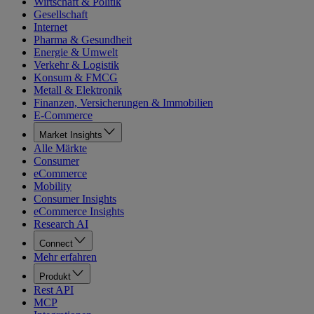
Wirtschaft & Politik
Gesellschaft
Internet
Pharma & Gesundheit
Energie & Umwelt
Verkehr & Logistik
Konsum & FMCG
Metall & Elektronik
Finanzen, Versicherungen & Immobilien
E-Commerce
Market Insights
Alle Märkte
Consumer
eCommerce
Mobility
Consumer Insights
eCommerce Insights
Research AI
Connect
Mehr erfahren
Produkt
Rest API
MCP