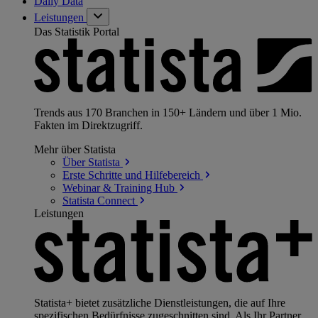
Daily Data
Leistungen
Das Statistik Portal
Trends aus 170 Branchen in 150+ Ländern und über 1 Mio.
Fakten im Direktzugriff.
Mehr über Statista
Über
Statista
Erste Schritte und
Hilfebereich
Webinar & Training
Hub
Statista
Connect
Leistungen
Statista+ bietet zusätzliche Dienstleistungen, die auf Ihre
spezifischen Bedürfnisse zugeschnitten sind. Als Ihr Partner