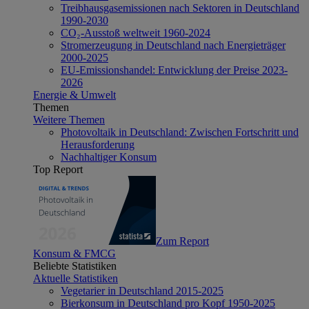
Treibhausgasemissionen nach Sektoren in Deutschland
1990-2030
CO₂-Ausstoß weltweit 1960-2024
Stromerzeugung in Deutschland nach Energieträger
2000-2025
EU-Emissionshandel: Entwicklung der Preise 2023-
2026
Energie & Umwelt
Themen
Weitere Themen
Photovoltaik in Deutschland: Zwischen Fortschritt und
Herausforderung
Nachhaltiger Konsum
Top Report
Zum Report
Konsum & FMCG
Beliebte Statistiken
Aktuelle Statistiken
Vegetarier in Deutschland 2015-2025
Bierkonsum in Deutschland pro Kopf 1950-2025