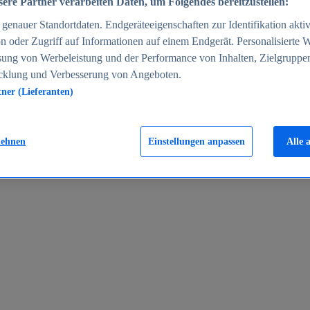
ere Partner verarbeiten Daten, um Folgendes bereitzustellen:
enauer Standortdaten. Endgeräteeigenschaften zur Identifikation aktiv
n oder Zugriff auf Informationen auf einem Endgerät. Personalisierte
sung von Werbeleistung und der Performance von Inhalten, Zielgruppe
cklung und Verbesserung von Angeboten.
tner (Lieferanten)
en 2024
lehnen
Einstellungen anpassen
Alle 
rgeld in Deutschland 2005-2025