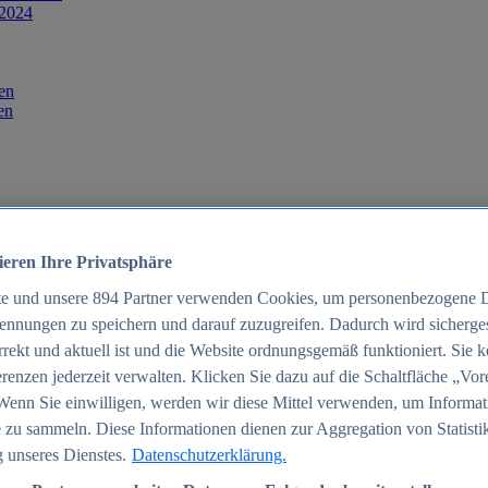
 2024
en
en
ieren Ihre Privatsphäre
te und unsere
894
Partner verwenden Cookies, um personenbezogene 
ennungen zu speichern und darauf zuzugreifen. Dadurch wird sichergest
orrekt und aktuell ist und die Website ordnungsgemäß funktioniert. Sie 
025
renzen jederzeit verwalten. Klicken Sie dazu auf die Schaltfläche „Vor
schland 2025
Wenn Sie einwilligen, werden wir diese Mittel verwenden, um Informat
 zu sammeln. Diese Informationen dienen zur Aggregation von Statisti
 unseres Dienstes.
Datenschutzerklärung.