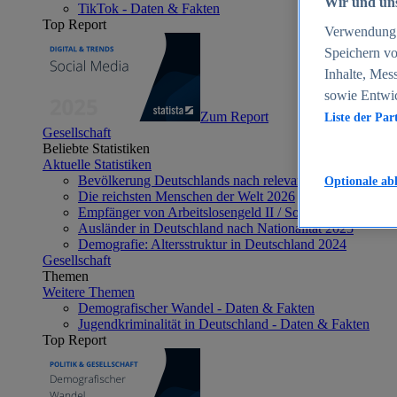
Wir und uns
TikTok - Daten & Fakten
Top Report
Verwendung g
Speichern vo
Inhalte, Mes
sowie Entwi
Zum Report
Liste der Par
Gesellschaft
Beliebte Statistiken
Aktuelle Statistiken
Bevölkerung Deutschlands nach relevanten Altersgrupp
Optionale ab
Die reichsten Menschen der Welt 2026
Empfänger von Arbeitslosengeld II / Sozialgeld / Bürge
Ausländer in Deutschland nach Nationalität 2025
Demografie: Altersstruktur in Deutschland 2024
Gesellschaft
Themen
Weitere Themen
Demografischer Wandel - Daten & Fakten
Jugendkriminalität in Deutschland - Daten & Fakten
Top Report