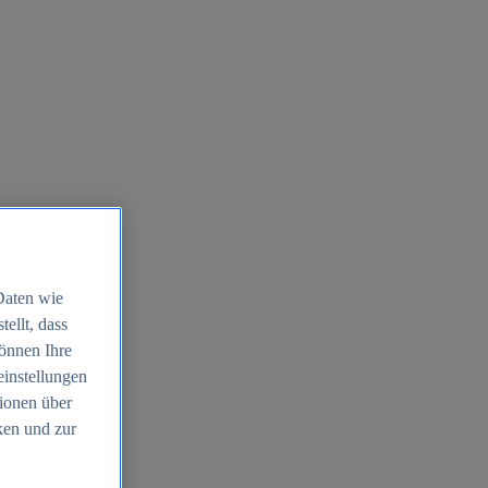
Daten wie
ellt, dass
können Ihre
einstellungen
ionen über
ken und zur