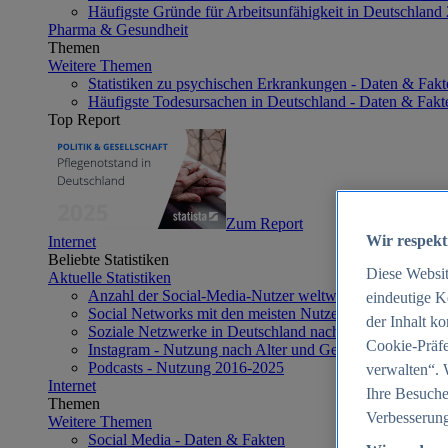
Häufigste Gründe für Arbeitsunfähigkeit in Deutschland
Pharma & Gesundheit
Themen
Weitere Themen
Statistiken zu psychischen Erkrankungen - Daten & Fakt
Häufigste Todesursachen in Deutschland - Daten & Fakt
Top Report
Zum Report
Wir respekt
Internet
Beliebte Statistiken
Diese Websi
Aktuelle Statistiken
Anzahl der Social-Media-Nutzer weltweit 2012-2025
eindeutige K
Social Networks mit den meisten Nutzern weltweit 2025
der Inhalt k
Soziale Netzwerke in Deutschland nach Generationen 2
Cookie-Präfe
Instagram - Nutzung nach Alter und Geschlecht in Deut
Podcasts - Nutzung 2016-2025
verwalten“. 
Internet
Ihre Besuche
Themen
Verbesserung
Weitere Themen
Social Media - Daten & Fakten