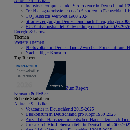
Aktuelle Statistiken
Industriestrompreise inkl. Stromsteuer in Deutschland 1
Treibhausgasemissionen nach Sektoren in Deutschland 
CO₂-Ausstoß weltweit 1960-2024
Stromerzeugung in Deutschland nach Energieträger 200
EU-Emissionshandel: Entwicklung der Preise 2023-202
Energie & Umwelt
Themen
Weitere Themen
Photovoltaik in Deutschland: Zwischen Fortschritt und 
Nachhaltiger Konsum
Top Report
Zum Report
Konsum & FMCG
Beliebte Statistiken
Aktuelle Statistiken
Vegetarier in Deutschland 2015-2025
Bierkonsum in Deutschland pro Kopf 1950-2025
Anzahl der Haustiere in deutschen Haushalten nach Tier
Umsatz mit Bio-Lebensmitteln in Deutschland 2000-202
Anzahl der Veganer in Deutschland 2015-2025