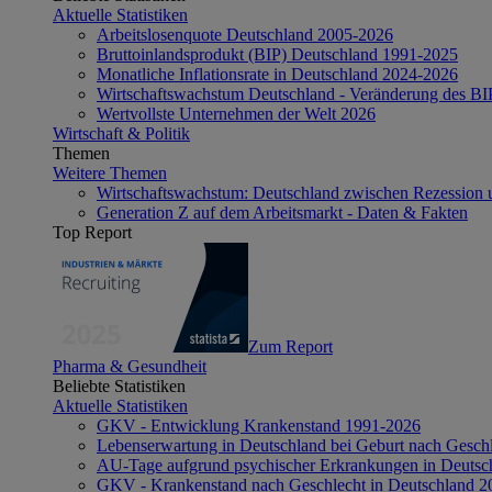
Aktuelle Statistiken
Arbeitslosenquote Deutschland 2005-2026
Bruttoinlandsprodukt (BIP) Deutschland 1991-2025
Monatliche Inflationsrate in Deutschland 2024-2026
Wirtschaftswachstum Deutschland - Veränderung des B
Wertvollste Unternehmen der Welt 2026
Wirtschaft & Politik
Themen
Weitere Themen
Wirtschaftswachstum: Deutschland zwischen Rezession 
Generation Z auf dem Arbeitsmarkt - Daten & Fakten
Top Report
Zum Report
Pharma & Gesundheit
Beliebte Statistiken
Aktuelle Statistiken
GKV - Entwicklung Krankenstand 1991-2026
Lebenserwartung in Deutschland bei Geburt nach Gesch
AU-Tage aufgrund psychischer Erkrankungen in Deutsc
GKV - Krankenstand nach Geschlecht in Deutschland 