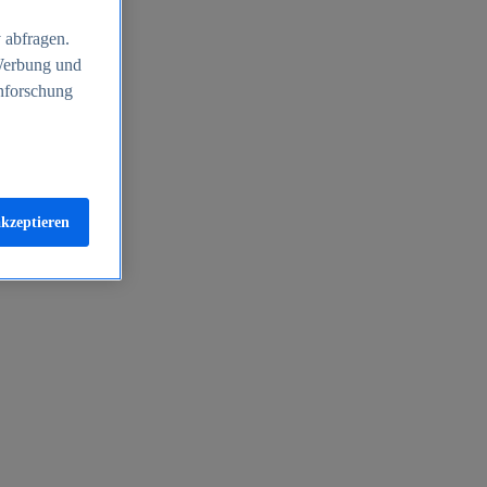
 abfragen.
 Werbung und
nforschung
akzeptieren