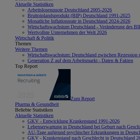
Aktuelle Statistiken
Arbeitslosenquote Deutschland 2005-2026
Bruttoinlandsprodukt (BIP) Deutschland 1991-2025
Monatliche Inflationsrate in Deutschland 2024-2026
Wirtschaftswachstum Deutschland - Veränderung des B
Wertvollste Unternehmen der Welt 2026
Wirtschaft & Politik
Themen
Weitere Themen
Wirtschaftswachstum: Deutschland zwischen Rezession 
Generation Z auf dem Arbeitsmarkt - Daten & Fakten
Top Report
Zum Report
Pharma & Gesundheit
Beliebte Statistiken
Aktuelle Statistiken
GKV - Entwicklung Krankenstand 1991-2026
Lebenserwartung in Deutschland bei Geburt nach Gesch
AU-Tage aufgrund psychischer Erkrankungen in Deutsc
GKV - Krankenstand nach Geschlecht in Deutschland 