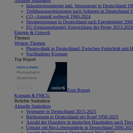
Aktuelle Statistiken
Industriestrompreise inkl. Stromsteuer in Deutschland 1
Treibhausgasemissionen nach Sektoren in Deutschland 
CO₂-Ausstoß weltweit 1960-2024
Stromerzeugung in Deutschland nach Energieträger 200
EU-Emissionshandel: Entwicklung der Preise 2023-202
Energie & Umwelt
Themen
Weitere Themen
Photovoltaik in Deutschland: Zwischen Fortschritt und 
Nachhaltiger Konsum
Top Report
Zum Report
Konsum & FMCG
Beliebte Statistiken
Aktuelle Statistiken
Vegetarier in Deutschland 2015-2025
Bierkonsum in Deutschland pro Kopf 1950-2025
Anzahl der Haustiere in deutschen Haushalten nach Tier
Umsatz mit Bio-Lebensmitteln in Deutschland 2000-202
Anzahl der Veganer in Deutschland 2015-2025