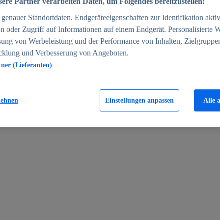
ere Partner verarbeiten Daten, um Folgendes bereitzustellen:
enauer Standortdaten. Endgeräteeigenschaften zur Identifikation aktiv
n oder Zugriff auf Informationen auf einem Endgerät. Personalisierte
sung von Werbeleistung und der Performance von Inhalten, Zielgruppe
cklung und Verbesserung von Angeboten.
tner (Lieferanten)
en 2024
lehnen
Einstellungen anpassen
Alle 
rgeld in Deutschland 2005-2025