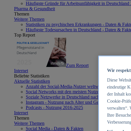
Häufigste Gründe für Arbeitsunfähigkeit in Deutschland
Pharma & Gesundheit
Themen
Weitere Themen
Statistiken zu psychischen Erkrankungen - Daten & Fakt
Häufigste Todesursachen in Deutschland - Daten & Fakt
Top Report
Zum Report
Wir respekt
Internet
Beliebte Statistiken
Diese Websi
Aktuelle Statistiken
Anzahl der Social-Media-Nutzer weltweit 2012-2025
eindeutige K
Social Networks mit den meisten Nutzern weltweit 2025
der Inhalt k
Soziale Netzwerke in Deutschland nach Generationen 2
Cookie-Präfe
Instagram - Nutzung nach Alter und Geschlecht in Deut
Podcasts - Nutzung 2016-2025
verwalten“. 
Internet
Ihre Besuche
Themen
Verbesserung
Weitere Themen
Social Media - Daten & Fakten