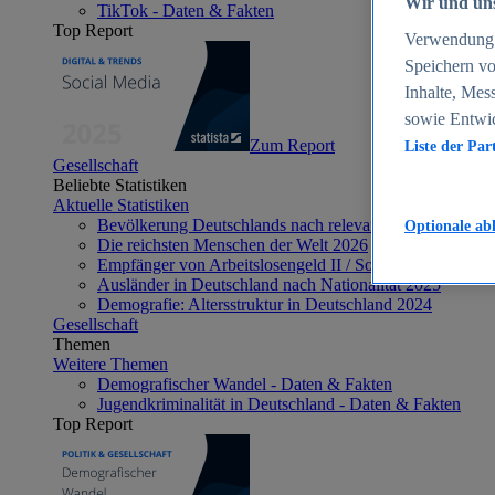
Wir und uns
TikTok - Daten & Fakten
Top Report
Verwendung g
Speichern vo
Inhalte, Mes
sowie Entwi
Zum Report
Liste der Par
Gesellschaft
Beliebte Statistiken
Aktuelle Statistiken
Bevölkerung Deutschlands nach relevanten Altersgrupp
Optionale ab
Die reichsten Menschen der Welt 2026
Empfänger von Arbeitslosengeld II / Sozialgeld / Bürge
Ausländer in Deutschland nach Nationalität 2025
Demografie: Altersstruktur in Deutschland 2024
Gesellschaft
Themen
Weitere Themen
Demografischer Wandel - Daten & Fakten
Jugendkriminalität in Deutschland - Daten & Fakten
Top Report