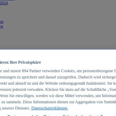
 2024
en
en
ieren Ihre Privatsphäre
te und unsere
894
Partner verwenden Cookies, um personenbezogene 
ennungen zu speichern und darauf zuzugreifen. Dadurch wird sichergest
orrekt und aktuell ist und die Website ordnungsgemäß funktioniert. Sie 
025
renzen jederzeit verwalten. Klicken Sie dazu auf die Schaltfläche „Vor
schland 2025
Wenn Sie einwilligen, werden wir diese Mittel verwenden, um Informat
 zu sammeln. Diese Informationen dienen zur Aggregation von Statisti
 unseres Dienstes.
Datenschutzerklärung.