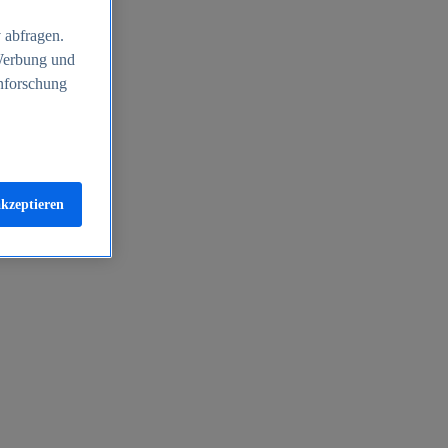
 abfragen.
 Werbung und
nforschung
akzeptieren