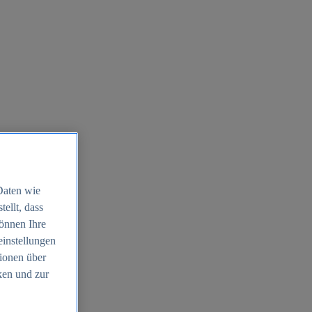
Daten wie
ellt, dass
können Ihre
einstellungen
ionen über
ken und zur