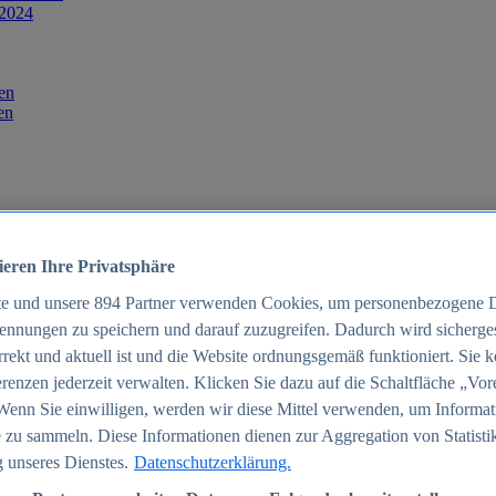
 2024
en
en
ieren Ihre Privatsphäre
te und unsere
894
Partner verwenden Cookies, um personenbezogene 
ennungen zu speichern und darauf zuzugreifen. Dadurch wird sichergest
orrekt und aktuell ist und die Website ordnungsgemäß funktioniert. Sie 
025
renzen jederzeit verwalten. Klicken Sie dazu auf die Schaltfläche „Vor
schland 2025
Wenn Sie einwilligen, werden wir diese Mittel verwenden, um Informat
 zu sammeln. Diese Informationen dienen zur Aggregation von Statisti
 unseres Dienstes.
Datenschutzerklärung.