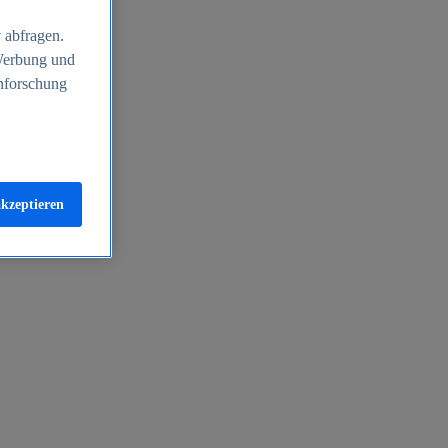
 abfragen.
 Werbung und
nforschung
akzeptieren