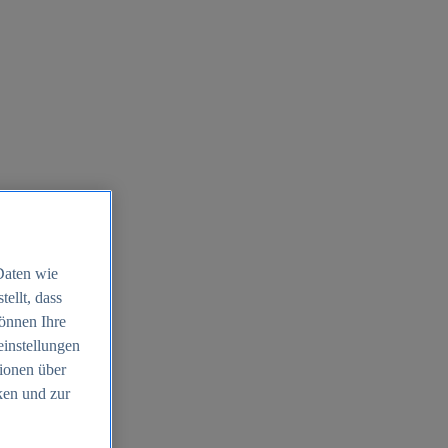
Daten wie
ellt, dass
können Ihre
einstellungen
ionen über
ken und zur