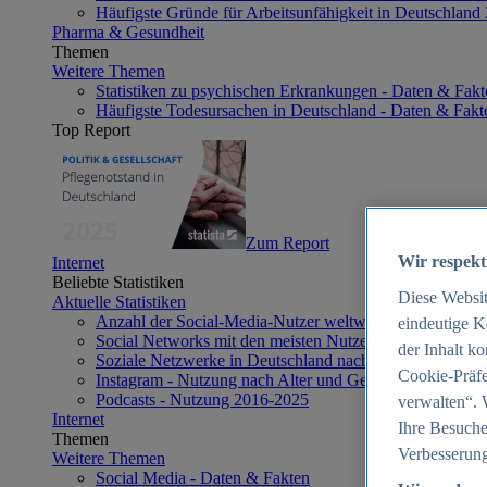
Häufigste Gründe für Arbeitsunfähigkeit in Deutschland
Pharma & Gesundheit
Themen
Weitere Themen
Statistiken zu psychischen Erkrankungen - Daten & Fakt
Häufigste Todesursachen in Deutschland - Daten & Fakt
Top Report
Zum Report
Wir respekt
Internet
Beliebte Statistiken
Diese Websi
Aktuelle Statistiken
Anzahl der Social-Media-Nutzer weltweit 2012-2025
eindeutige K
Social Networks mit den meisten Nutzern weltweit 2025
der Inhalt k
Soziale Netzwerke in Deutschland nach Generationen 2
Cookie-Präfe
Instagram - Nutzung nach Alter und Geschlecht in Deut
Podcasts - Nutzung 2016-2025
verwalten“. 
Internet
Ihre Besuche
Themen
Verbesserung
Weitere Themen
Social Media - Daten & Fakten