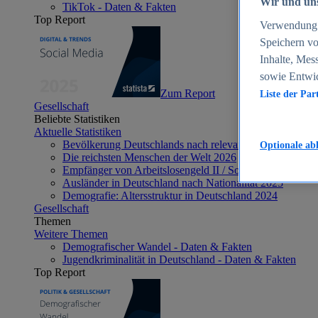
Wir und uns
TikTok - Daten & Fakten
Top Report
Verwendung g
Speichern vo
Inhalte, Mes
sowie Entwi
Zum Report
Liste der Par
Gesellschaft
Beliebte Statistiken
Aktuelle Statistiken
Bevölkerung Deutschlands nach relevanten Altersgrupp
Optionale ab
Die reichsten Menschen der Welt 2026
Empfänger von Arbeitslosengeld II / Sozialgeld / Bürge
Ausländer in Deutschland nach Nationalität 2025
Demografie: Altersstruktur in Deutschland 2024
Gesellschaft
Themen
Weitere Themen
Demografischer Wandel - Daten & Fakten
Jugendkriminalität in Deutschland - Daten & Fakten
Top Report