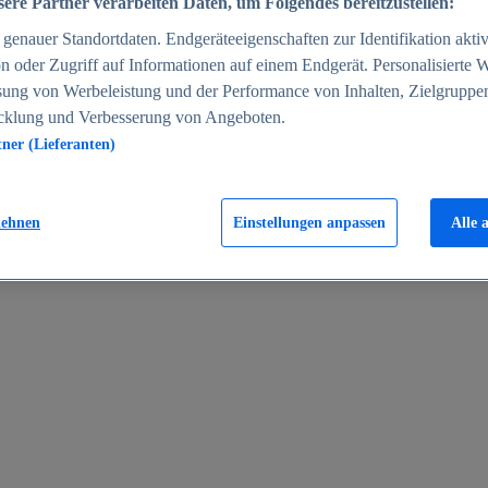
ere Partner verarbeiten Daten, um Folgendes bereitzustellen:
enauer Standortdaten. Endgeräteeigenschaften zur Identifikation aktiv
n oder Zugriff auf Informationen auf einem Endgerät. Personalisierte
sung von Werbeleistung und der Performance von Inhalten, Zielgruppe
cklung und Verbesserung von Angeboten.
tner (Lieferanten)
en 2024
lehnen
Einstellungen anpassen
Alle 
rgeld in Deutschland 2005-2025