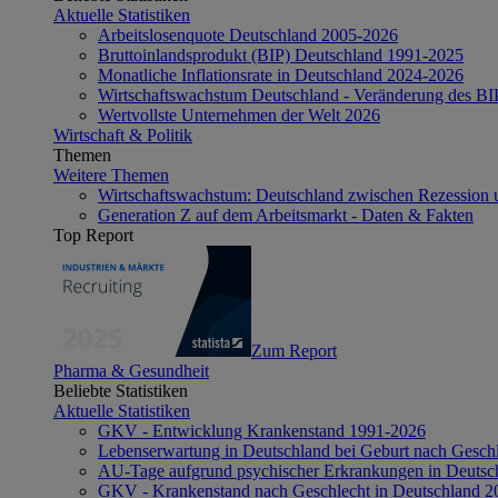
Aktuelle Statistiken
Arbeitslosenquote Deutschland 2005-2026
Bruttoinlandsprodukt (BIP) Deutschland 1991-2025
Monatliche Inflationsrate in Deutschland 2024-2026
Wirtschaftswachstum Deutschland - Veränderung des B
Wertvollste Unternehmen der Welt 2026
Wirtschaft & Politik
Themen
Weitere Themen
Wirtschaftswachstum: Deutschland zwischen Rezession 
Generation Z auf dem Arbeitsmarkt - Daten & Fakten
Top Report
Zum Report
Pharma & Gesundheit
Beliebte Statistiken
Aktuelle Statistiken
GKV - Entwicklung Krankenstand 1991-2026
Lebenserwartung in Deutschland bei Geburt nach Gesch
AU-Tage aufgrund psychischer Erkrankungen in Deutsc
GKV - Krankenstand nach Geschlecht in Deutschland 