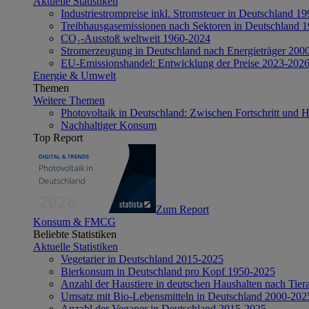
Aktuelle Statistiken
Industriestrompreise inkl. Stromsteuer in Deutschland 1
Treibhausgasemissionen nach Sektoren in Deutschland 
CO₂-Ausstoß weltweit 1960-2024
Stromerzeugung in Deutschland nach Energieträger 200
EU-Emissionshandel: Entwicklung der Preise 2023-202
Energie & Umwelt
Themen
Weitere Themen
Photovoltaik in Deutschland: Zwischen Fortschritt und 
Nachhaltiger Konsum
Top Report
Zum Report
Konsum & FMCG
Beliebte Statistiken
Aktuelle Statistiken
Vegetarier in Deutschland 2015-2025
Bierkonsum in Deutschland pro Kopf 1950-2025
Anzahl der Haustiere in deutschen Haushalten nach Tier
Umsatz mit Bio-Lebensmitteln in Deutschland 2000-202
Anzahl der Veganer in Deutschland 2015-2025