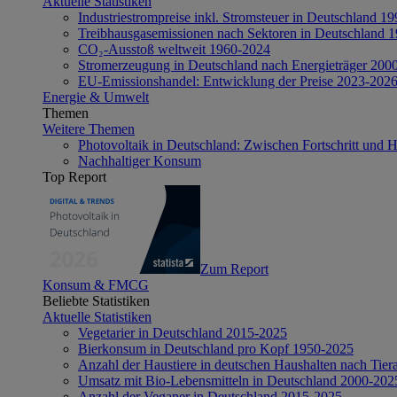
Aktuelle Statistiken
Industriestrompreise inkl. Stromsteuer in Deutschland 1
Treibhausgasemissionen nach Sektoren in Deutschland 
CO₂-Ausstoß weltweit 1960-2024
Stromerzeugung in Deutschland nach Energieträger 200
EU-Emissionshandel: Entwicklung der Preise 2023-202
Energie & Umwelt
Themen
Weitere Themen
Photovoltaik in Deutschland: Zwischen Fortschritt und 
Nachhaltiger Konsum
Top Report
Zum Report
Konsum & FMCG
Beliebte Statistiken
Aktuelle Statistiken
Vegetarier in Deutschland 2015-2025
Bierkonsum in Deutschland pro Kopf 1950-2025
Anzahl der Haustiere in deutschen Haushalten nach Tier
Umsatz mit Bio-Lebensmitteln in Deutschland 2000-202
Anzahl der Veganer in Deutschland 2015-2025