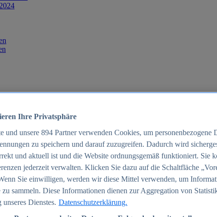
 2024
en
en
ieren Ihre Privatsphäre
te und unsere
894
Partner verwenden Cookies, um personenbezogene 
ennungen zu speichern und darauf zuzugreifen. Dadurch wird sichergest
orrekt und aktuell ist und die Website ordnungsgemäß funktioniert. Sie 
025
renzen jederzeit verwalten. Klicken Sie dazu auf die Schaltfläche „Vor
schland 2025
Wenn Sie einwilligen, werden wir diese Mittel verwenden, um Informat
 zu sammeln. Diese Informationen dienen zur Aggregation von Statisti
 unseres Dienstes.
Datenschutzerklärung.