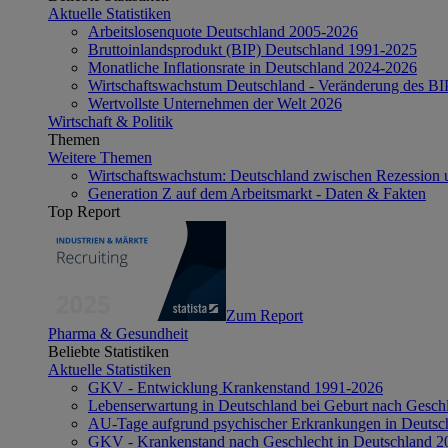
Aktuelle Statistiken
Arbeitslosenquote Deutschland 2005-2026
Bruttoinlandsprodukt (BIP) Deutschland 1991-2025
Monatliche Inflationsrate in Deutschland 2024-2026
Wirtschaftswachstum Deutschland - Veränderung des B
Wertvollste Unternehmen der Welt 2026
Wirtschaft & Politik
Themen
Weitere Themen
Wirtschaftswachstum: Deutschland zwischen Rezession 
Generation Z auf dem Arbeitsmarkt - Daten & Fakten
Top Report
Zum Report
Pharma & Gesundheit
Beliebte Statistiken
Aktuelle Statistiken
GKV - Entwicklung Krankenstand 1991-2026
Lebenserwartung in Deutschland bei Geburt nach Gesch
AU-Tage aufgrund psychischer Erkrankungen in Deutsc
GKV - Krankenstand nach Geschlecht in Deutschland 