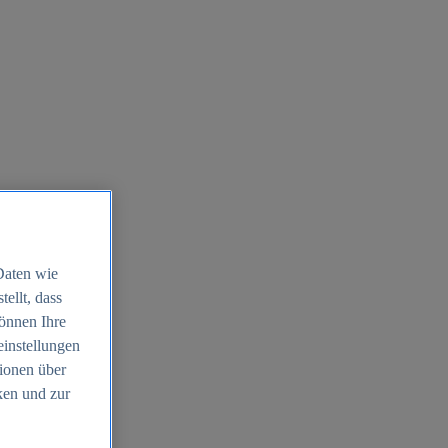
Daten wie
ellt, dass
können Ihre
einstellungen
ionen über
ken und zur