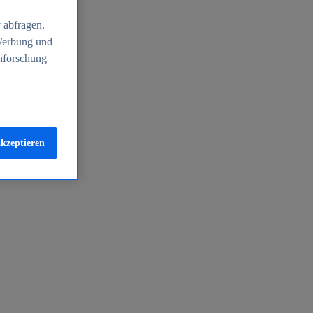
 abfragen.
 Werbung und
nforschung
akzeptieren