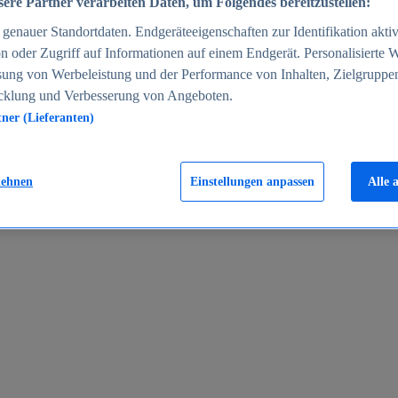
ere Partner verarbeiten Daten, um Folgendes bereitzustellen:
enauer Standortdaten. Endgeräteeigenschaften zur Identifikation aktiv
n oder Zugriff auf Informationen auf einem Endgerät. Personalisierte
sung von Werbeleistung und der Performance von Inhalten, Zielgruppe
cklung und Verbesserung von Angeboten.
tner (Lieferanten)
en 2024
lehnen
Einstellungen anpassen
Alle 
rgeld in Deutschland 2005-2025