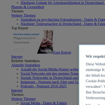
Häufigste Gründe für Arbeitsunfähigkeit in Deutschland
Pharma & Gesundheit
Themen
Weitere Themen
Statistiken zu psychischen Erkrankungen - Daten & Fakt
Häufigste Todesursachen in Deutschland - Daten & Fakt
Top Report
Zum Report
Wir respekt
Internet
Beliebte Statistiken
Diese Websi
Aktuelle Statistiken
Anzahl der Social-Media-Nutzer weltweit 2012-2025
eindeutige K
Social Networks mit den meisten Nutzern weltweit 2025
der Inhalt k
Soziale Netzwerke in Deutschland nach Generationen 2
Cookie-Präfe
Instagram - Nutzung nach Alter und Geschlecht in Deut
Podcasts - Nutzung 2016-2025
verwalten“. 
Internet
Ihre Besuche
Themen
Verbesserung
Weitere Themen
Social Media - Daten & Fakten