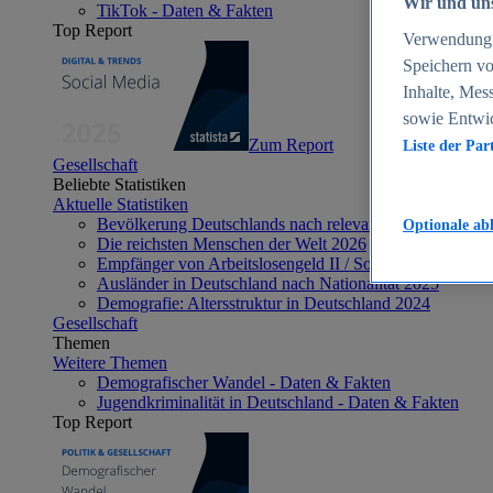
Wir und uns
TikTok - Daten & Fakten
Top Report
Verwendung g
Speichern vo
Inhalte, Mes
sowie Entwi
Zum Report
Liste der Par
Gesellschaft
Beliebte Statistiken
Aktuelle Statistiken
Bevölkerung Deutschlands nach relevanten Altersgrupp
Optionale ab
Die reichsten Menschen der Welt 2026
Empfänger von Arbeitslosengeld II / Sozialgeld / Bürge
Ausländer in Deutschland nach Nationalität 2025
Demografie: Altersstruktur in Deutschland 2024
Gesellschaft
Themen
Weitere Themen
Demografischer Wandel - Daten & Fakten
Jugendkriminalität in Deutschland - Daten & Fakten
Top Report