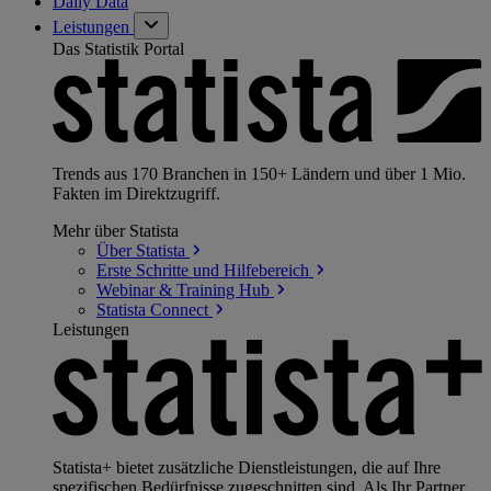
Daily Data
Leistungen
Das Statistik Portal
Trends aus 170 Branchen in 150+ Ländern und über 1 Mio.
Fakten im Direktzugriff.
Mehr über Statista
Über
Statista
Erste Schritte und
Hilfebereich
Webinar & Training
Hub
Statista
Connect
Leistungen
Statista+ bietet zusätzliche Dienstleistungen, die auf Ihre
spezifischen Bedürfnisse zugeschnitten sind. Als Ihr Partner