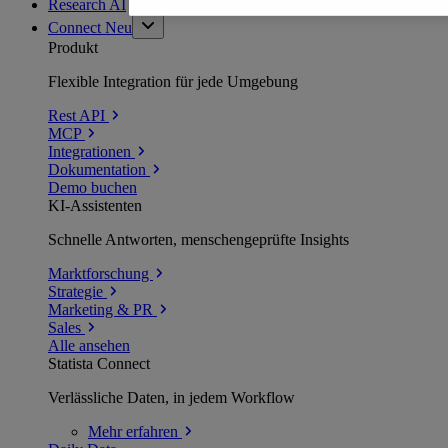
Research AI
Connect
Neu
Produkt
Flexible Integration für jede Umgebung
Rest API
MCP
Integrationen
Dokumentation
Demo buchen
KI-Assistenten
Schnelle Antworten, menschengeprüfte Insights
Marktforschung
Strategie
Marketing & PR
Sales
Alle ansehen
Statista Connect
Verlässliche Daten, in jedem Workflow
Mehr
erfahren