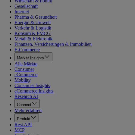
Wirtschaft & Politik
Gesellschaft
Internet
Pharma & Gesundheit
Energie & Umwelt
Verkehr & Logistik
Konsum & FMCG
Metall & Elektronik
Finanzen, Versicherungen & Immobilien
E-Commerce
Market Insights
Alle Märkte
Consumer
eCommerce
Mobility
Consumer Insights
eCommerce Insights
Research AI
Connect
Mehr erfahren
Produkt
Rest API
MCP