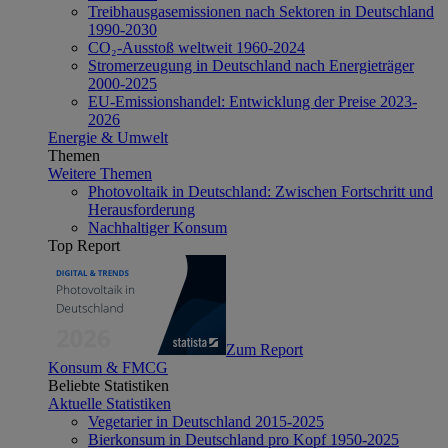
Treibhausgasemissionen nach Sektoren in Deutschland
1990-2030
CO₂-Ausstoß weltweit 1960-2024
Stromerzeugung in Deutschland nach Energieträger
2000-2025
EU-Emissionshandel: Entwicklung der Preise 2023-
2026
Energie & Umwelt
Themen
Weitere Themen
Photovoltaik in Deutschland: Zwischen Fortschritt und
Herausforderung
Nachhaltiger Konsum
Top Report
Zum Report
Konsum & FMCG
Beliebte Statistiken
Aktuelle Statistiken
Vegetarier in Deutschland 2015-2025
Bierkonsum in Deutschland pro Kopf 1950-2025