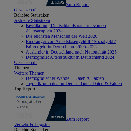
Zum Report
Gesellschaft
Beliebte Statistiken
Aktuelle Statistiken
Bevölkerung Deutschlands nach relevanten
Altersgruppen 2024
Die reichsten Menschen der Welt 2026
Empfänger von Arbeitslosengeld II / Sozialgeld /
Bürgergeld in Deutschland 2005-2025
Ausländer in Deutschland nach Nationalität 2025
Demografie: Altersstruktur in Deutschland 2024
Gesellschaft
Themen
Weitere Themen
Demografischer Wandel - Daten & Fakten
Jugendkriminalität in Deutschland - Daten & Fakten
Top Report
Zum Report
Verkehr & Logistik
Beliebte Statistiken