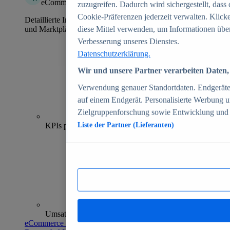
eCommerce Insights
zuzugreifen. Dadurch wird sichergestellt, dass 
Cookie-Präferenzen jederzeit verwalten. Klick
Detaillierte Informationen zu mehr als 39.000 Online-Shops
und Marktplätzen
diese Mittel verwenden, um Informationen über
Verbesserung unseres Dienstes.
Datenschutzerklärung.
Wir und unsere Partner verarbeiten Daten, 
Verwendung genauer Standortdaten. Endgeräteei
auf einem Endgerät. Personalisierte Werbung 
Zielgruppenforschung sowie Entwicklung und
70+
KPIs pro Shop
Liste der Partner (Lieferanten)
Umsatzanalysen und -prognosen
eCommerce Insights entdecken