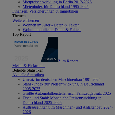
Mietpreisentwicklung in Berlin 2012-2026
Mietenindex für Deutschland 1995-2025
Finanzen, Versicherungen & Immobilien
Themen
Weitere Themen
Wohnen im Alter - Daten & Fakten
Wohnimmobilien – Daten & Fakten
Top Report
Zum Report
Metall & Elektronik
Beliebte Statistiken
Aktuelle Statistiken
Umsatz im deutschen Maschinenbau 1991-2024
Stahl - Index zur Preisentwicklung in Deutschland
2005-2025
Größte Automobilhersteller nach Fahrzeugabsatz 2025
Eisen und Stahl: Monatliche Preisentwicklung in
Deutschland 2025-2026
Auftragseingang im Maschinen- und Anlagenbau 2024-
2026