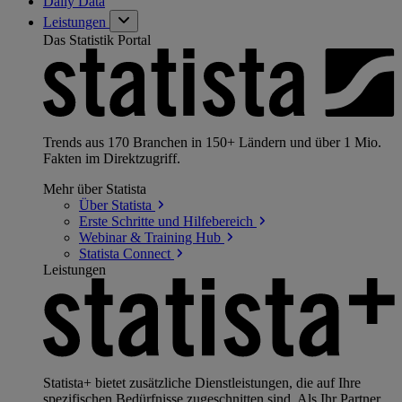
Daily Data
Leistungen
Das Statistik Portal
Trends aus 170 Branchen in 150+ Ländern und über 1 Mio.
Fakten im Direktzugriff.
Mehr über Statista
Über
Statista
Erste Schritte und
Hilfebereich
Webinar & Training
Hub
Statista
Connect
Leistungen
Statista+ bietet zusätzliche Dienstleistungen, die auf Ihre
spezifischen Bedürfnisse zugeschnitten sind. Als Ihr Partner