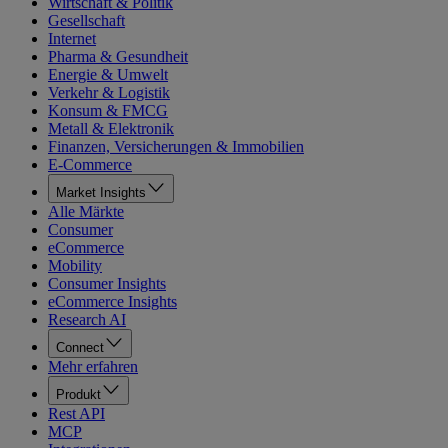
Wirtschaft & Politik
Gesellschaft
Internet
Pharma & Gesundheit
Energie & Umwelt
Verkehr & Logistik
Konsum & FMCG
Metall & Elektronik
Finanzen, Versicherungen & Immobilien
E-Commerce
Market Insights
Alle Märkte
Consumer
eCommerce
Mobility
Consumer Insights
eCommerce Insights
Research AI
Connect
Mehr erfahren
Produkt
Rest API
MCP