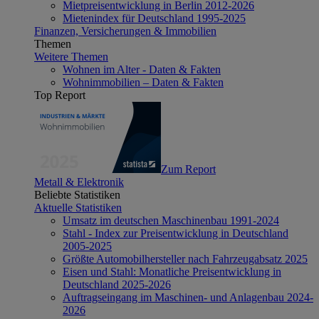
Mietpreisentwicklung in Berlin 2012-2026
Mietenindex für Deutschland 1995-2025
Finanzen, Versicherungen & Immobilien
Themen
Weitere Themen
Wohnen im Alter - Daten & Fakten
Wohnimmobilien – Daten & Fakten
Top Report
Zum Report
Metall & Elektronik
Beliebte Statistiken
Aktuelle Statistiken
Umsatz im deutschen Maschinenbau 1991-2024
Stahl - Index zur Preisentwicklung in Deutschland
2005-2025
Größte Automobilhersteller nach Fahrzeugabsatz 2025
Eisen und Stahl: Monatliche Preisentwicklung in
Deutschland 2025-2026
Auftragseingang im Maschinen- und Anlagenbau 2024-
2026