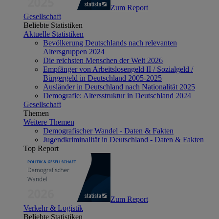
Zum Report
Gesellschaft
Beliebte Statistiken
Aktuelle Statistiken
Bevölkerung Deutschlands nach relevanten
Altersgruppen 2024
Die reichsten Menschen der Welt 2026
Empfänger von Arbeitslosengeld II / Sozialgeld /
Bürgergeld in Deutschland 2005-2025
Ausländer in Deutschland nach Nationalität 2025
Demografie: Altersstruktur in Deutschland 2024
Gesellschaft
Themen
Weitere Themen
Demografischer Wandel - Daten & Fakten
Jugendkriminalität in Deutschland - Daten & Fakten
Top Report
Zum Report
Verkehr & Logistik
Beliebte Statistiken