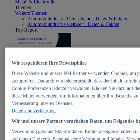
Metall & Elektronik
Themen
Weitere Themen
Automobilindustrie Deutschland - Daten & Fakten
Automobilindustrie weltweit - Daten & Fakten
Top Report
Zum Report
Wir respektieren Ihre Privatsphäre
E-commerce
Diese Website und unsere
894
Partner verwenden Cookies, um p
Beliebte Statistiken
Aktuelle Statistiken
zuzugreifen. Dadurch wird sichergestellt, dass der Inhalt korrekt
E-Commerce - Entwicklung des Umsatzes in
Cookie-Präferenzen jederzeit verwalten. Klicken Sie dazu auf di
Deutschland 1999-2025
diese Mittel verwenden, um Informationen über Ihre Besuche zu 
Umsatz von Amazon in Deutschland und weltweit
2010-2025
Verbesserung unseres Dienstes.
B2C-E-Commerce: Top-50 Online Shops in
Datenschutzerklärung.
Deutschland 2024
Marktanteile von Online-Zahlungsverfahren in
Wir und unsere Partner verarbeiten Daten, um Folgendes ber
Deutschland 2024
Umsatzstarke Warengruppen im Online-Handel in
Verwendung genauer Standortdaten. Endgeräteeigenschaften zur Id
Deutschland 2023-2025
auf einem Endgerät. Personalisierte Werbung und Inhalte, Mess