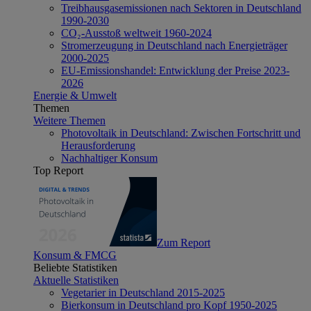
Treibhausgasemissionen nach Sektoren in Deutschland
1990-2030
CO₂-Ausstoß weltweit 1960-2024
Stromerzeugung in Deutschland nach Energieträger
2000-2025
EU-Emissionshandel: Entwicklung der Preise 2023-
2026
Energie & Umwelt
Themen
Weitere Themen
Photovoltaik in Deutschland: Zwischen Fortschritt und
Herausforderung
Nachhaltiger Konsum
Top Report
Zum Report
Konsum & FMCG
Beliebte Statistiken
Aktuelle Statistiken
Vegetarier in Deutschland 2015-2025
Bierkonsum in Deutschland pro Kopf 1950-2025