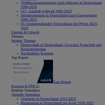
Treibhausgasemissionen nach Sektoren in Deutschland
1990-2030
CO₂-Ausstoß weltweit 1960-2024
Stromerzeugung in Deutschland nach Energieträger
2000-2025
EU-Emissionshandel: Entwicklung der Preise 2023-
2026
Energie & Umwelt
Themen
Weitere Themen
Photovoltaik in Deutschland: Zwischen Fortschritt und
Herausforderung
Nachhaltiger Konsum
Top Report
Zum Report
Konsum & FMCG
Beliebte Statistiken
Aktuelle Statistiken
Vegetarier in Deutschland 2015-2025
Bierkonsum in Deutschland pro Kopf 1950-2025