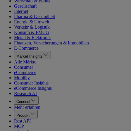
Wirtschaft & Politik
Gesellschaft
Internet
Pharma & Gesundheit
Energie & Umwelt
Verkehr & Logistik
Konsum & FMCG
Metall & Elektronik
Finanzen, Versicherungen & Immobilien
E-Commerce
Market Insights
Alle Märkte
Consumer
eCommerce
Mobility
Consumer Insights
eCommerce Insights
Research AI
Connect
Mehr erfahren
Produkt
Rest API
MCP