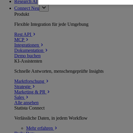
Research AI
Connect
Neu
Produkt
Flexible Integration für jede Umgebung
Rest API
MCP
Integrationen
Dokumentation
Demo buchen
KI-Assistenten
Schnelle Antworten, menschengeprüfte Insights
Marktforschung
Strategie
Marketing & PR
Sales
Alle ansehen
Statista Connect
Verlässliche Daten, in jedem Workflow
Mehr
erfahren