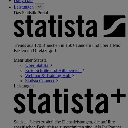
Daily Data
Leistungen
Das Statistik Portal
Trends aus 170 Branchen in 150+ Ländern und über 1 Mio.
Fakten im Direktzugriff.
Mehr über Statista
Über
Statista
Erste Schritte und
Hilfebereich
Webinar & Training
Hub
Statista
Connect
Leistungen
Statista+ bietet zusätzliche Dienstleistungen, die auf Ihre
spezifischen Bedürfnisse zugeschnitten sind. Als Ihr Partner