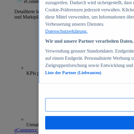
eCommerce Insights
zuzugreifen. Dadurch wird sichergestellt, dass 
Cookie-Präferenzen jederzeit verwalten. Klick
Detaillierte Informationen zu mehr als 39.000 Online-Shops
und Marktplätzen
diese Mittel verwenden, um Informationen über
Verbesserung unseres Dienstes.
Datenschutzerklärung.
Wir und unsere Partner verarbeiten Daten, 
Verwendung genauer Standortdaten. Endgeräteei
auf einem Endgerät. Personalisierte Werbung 
Zielgruppenforschung sowie Entwicklung und
70+
KPIs pro Shop
Liste der Partner (Lieferanten)
Umsatzanalysen und -prognosen
eCommerce Insights entdecken