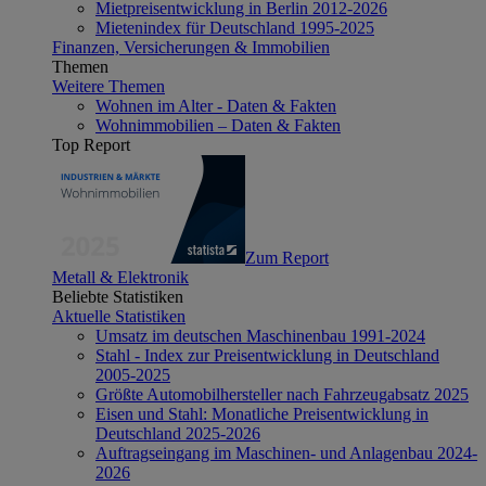
Mietpreisentwicklung in Berlin 2012-2026
Mietenindex für Deutschland 1995-2025
Finanzen, Versicherungen & Immobilien
Themen
Weitere Themen
Wohnen im Alter - Daten & Fakten
Wohnimmobilien – Daten & Fakten
Top Report
Zum Report
Metall & Elektronik
Beliebte Statistiken
Aktuelle Statistiken
Umsatz im deutschen Maschinenbau 1991-2024
Stahl - Index zur Preisentwicklung in Deutschland
2005-2025
Größte Automobilhersteller nach Fahrzeugabsatz 2025
Eisen und Stahl: Monatliche Preisentwicklung in
Deutschland 2025-2026
Auftragseingang im Maschinen- und Anlagenbau 2024-
2026