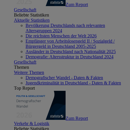
Zum Report
Gesellschaft
Beliebte Statistiken
Aktuelle Statistiken
Bevölkerung Deutschlands nach relevanten
Altersgruppen 2024
Die reichsten Menschen der Welt 2026
Empfänger von Arbeitslosengeld II / Sozialgeld /
Bürgergeld in Deutschland 2005-2025
Ausländer in Deutschland nach Nationalität 2025
Demografie: Altersstruktur in Deutschland 2024
Gesellschaft
Themen
Weitere Themen
Demografischer Wandel - Daten & Fakten
Jugendkriminalität in Deutschland - Daten & Fakten
Top Report
Zum Report
Verkehr & Logistik
Beliebte Statistiken