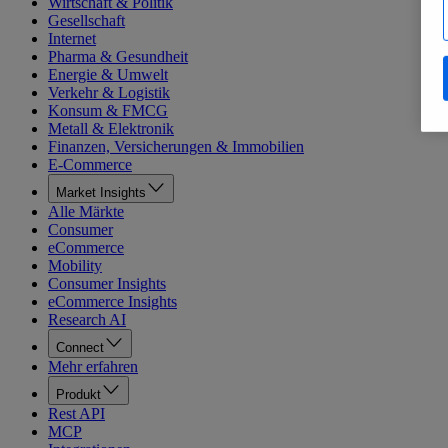
Wirtschaft & Politik
Gesellschaft
Internet
Pharma & Gesundheit
Energie & Umwelt
Verkehr & Logistik
Konsum & FMCG
Metall & Elektronik
Finanzen, Versicherungen & Immobilien
E-Commerce
Market Insights
Alle Märkte
Consumer
eCommerce
Mobility
Consumer Insights
eCommerce Insights
Research AI
Connect
Mehr erfahren
Produkt
Rest API
MCP