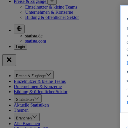
Preise & Zugänge
Einzelnutzer & kleine Teams
Unternehmen & Konzerne
Bildung & öffentlicher Sektor
statista.de
statista.com
Preise & Zugänge
Einzelnutzer & kleine Teams
Unternehmen & Konzerne
Bildung & öffentlicher Sektor
Statistiken
Aktuelle Statistiken
Themen
Branchen
Alle Branchen