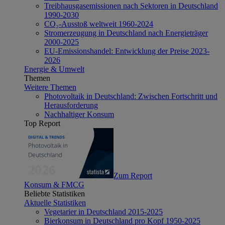
Treibhausgasemissionen nach Sektoren in Deutschland
1990-2030
CO₂-Ausstoß weltweit 1960-2024
Stromerzeugung in Deutschland nach Energieträger
2000-2025
EU-Emissionshandel: Entwicklung der Preise 2023-
2026
Energie & Umwelt
Themen
Weitere Themen
Photovoltaik in Deutschland: Zwischen Fortschritt und
Herausforderung
Nachhaltiger Konsum
Top Report
Zum Report
Konsum & FMCG
Beliebte Statistiken
Aktuelle Statistiken
Vegetarier in Deutschland 2015-2025
Bierkonsum in Deutschland pro Kopf 1950-2025