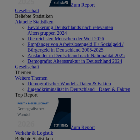
Zum Report
Gesellschaft
Beliebte Statistiken
Aktuelle Statistiken
Bevölkerung Deutschlands nach relevanten
Altersgruppen 2024
Die reichsten Menschen der Welt 2026
Empfänger von Arbeitslosengeld II / Sozialgeld /
Bürgergeld in Deutschland 2005-2025
Ausländer in Deutschland nach Nationalität 2025
Demografie: Altersstruktur in Deutschland 2024
Gesellschaft
Themen
Weitere Themen
Demografischer Wandel - Daten & Fakten
Jugendkriminalität in Deutschland - Daten & Fakten
Top Report
Zum Report
Verkehr & Logistik
Beliebte Statistiken