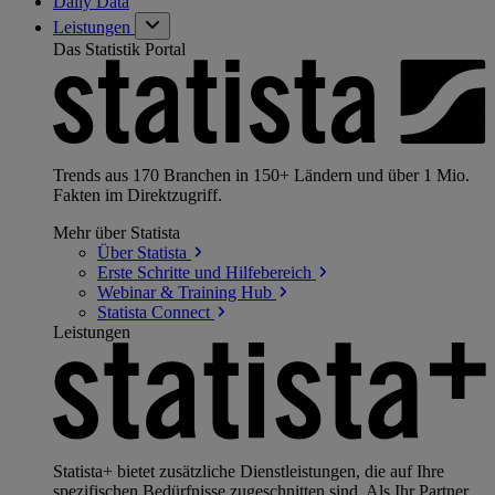
Daily Data
Leistungen
Das Statistik Portal
Trends aus 170 Branchen in 150+ Ländern und über 1 Mio.
Fakten im Direktzugriff.
Mehr über Statista
Über
Statista
Erste Schritte und
Hilfebereich
Webinar & Training
Hub
Statista
Connect
Leistungen
Statista+ bietet zusätzliche Dienstleistungen, die auf Ihre
spezifischen Bedürfnisse zugeschnitten sind. Als Ihr Partner