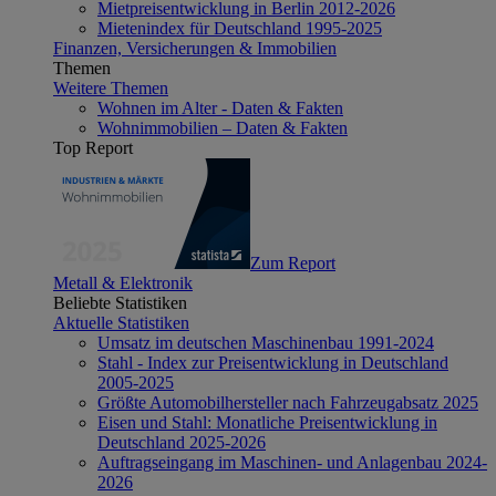
Mietpreisentwicklung in Berlin 2012-2026
Mietenindex für Deutschland 1995-2025
Finanzen, Versicherungen & Immobilien
Themen
Weitere Themen
Wohnen im Alter - Daten & Fakten
Wohnimmobilien – Daten & Fakten
Top Report
Zum Report
Metall & Elektronik
Beliebte Statistiken
Aktuelle Statistiken
Umsatz im deutschen Maschinenbau 1991-2024
Stahl - Index zur Preisentwicklung in Deutschland
2005-2025
Größte Automobilhersteller nach Fahrzeugabsatz 2025
Eisen und Stahl: Monatliche Preisentwicklung in
Deutschland 2025-2026
Auftragseingang im Maschinen- und Anlagenbau 2024-
2026