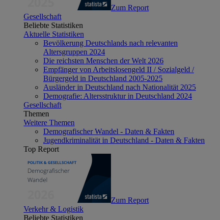
Zum Report
Gesellschaft
Beliebte Statistiken
Aktuelle Statistiken
Bevölkerung Deutschlands nach relevanten
Altersgruppen 2024
Die reichsten Menschen der Welt 2026
Empfänger von Arbeitslosengeld II / Sozialgeld /
Bürgergeld in Deutschland 2005-2025
Ausländer in Deutschland nach Nationalität 2025
Demografie: Altersstruktur in Deutschland 2024
Gesellschaft
Themen
Weitere Themen
Demografischer Wandel - Daten & Fakten
Jugendkriminalität in Deutschland - Daten & Fakten
Top Report
Zum Report
Verkehr & Logistik
Beliebte Statistiken