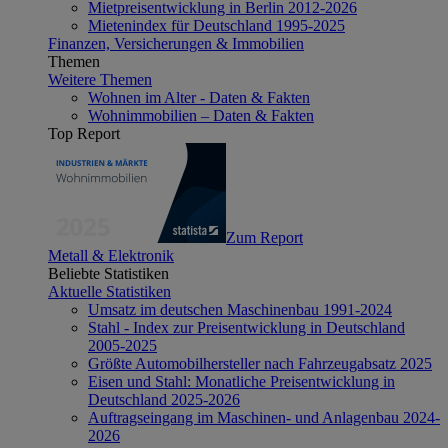
Mietpreisentwicklung in Berlin 2012-2026
Mietenindex für Deutschland 1995-2025
Finanzen, Versicherungen & Immobilien
Themen
Weitere Themen
Wohnen im Alter - Daten & Fakten
Wohnimmobilien – Daten & Fakten
Top Report
Zum Report
Metall & Elektronik
Beliebte Statistiken
Aktuelle Statistiken
Umsatz im deutschen Maschinenbau 1991-2024
Stahl - Index zur Preisentwicklung in Deutschland
2005-2025
Größte Automobilhersteller nach Fahrzeugabsatz 2025
Eisen und Stahl: Monatliche Preisentwicklung in
Deutschland 2025-2026
Auftragseingang im Maschinen- und Anlagenbau 2024-
2026