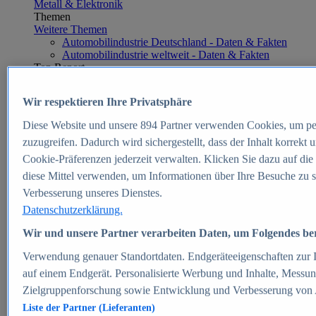
Metall & Elektronik
Themen
Weitere Themen
Automobilindustrie Deutschland - Daten & Fakten
Automobilindustrie weltweit - Daten & Fakten
Top Report
Wir respektieren Ihre Privatsphäre
Diese Website und unsere
894
Partner verwenden Cookies, um pe
Zum Report
zuzugreifen. Dadurch wird sichergestellt, dass der Inhalt korrekt
E-commerce
Cookie-Präferenzen jederzeit verwalten. Klicken Sie dazu auf die
Beliebte Statistiken
diese Mittel verwenden, um Informationen über Ihre Besuche zu s
Aktuelle Statistiken
E-Commerce - Entwicklung des Umsatzes in
Verbesserung unseres Dienstes.
Deutschland 1999-2025
Datenschutzerklärung.
Umsatz von Amazon in Deutschland und weltweit
2010-2025
Wir und unsere Partner verarbeiten Daten, um Folgendes bere
B2C-E-Commerce: Top-50 Online Shops in
Deutschland 2024
Verwendung genauer Standortdaten. Endgeräteeigenschaften zur Id
Marktanteile von Online-Zahlungsverfahren in
auf einem Endgerät. Personalisierte Werbung und Inhalte, Messu
Deutschland 2024
Zielgruppenforschung sowie Entwicklung und Verbesserung von
Umsatzstarke Warengruppen im Online-Handel in
Deutschland 2023-2025
Liste der Partner (Lieferanten)