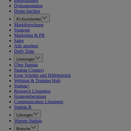
Integrationen
Dokumentation
Demo buchen
KI-Assistenten
Marktforschung
Strategie
Marketing & PR
Sales
Alle ansehen
Daily Data
Leistungen
Über Statista
Statista Connect
Erste Schritte und Hilfebereich
Webinar & Training Hub
Statista+
Research Lösungen
Strategieberatung
Communication Lösungen
Statista R
Lösungen
Warum Statista
Branche