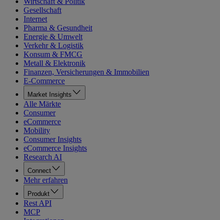
Wirtschaft & Politik
Gesellschaft
Internet
Pharma & Gesundheit
Energie & Umwelt
Verkehr & Logistik
Konsum & FMCG
Metall & Elektronik
Finanzen, Versicherungen & Immobilien
E-Commerce
Market Insights
Alle Märkte
Consumer
eCommerce
Mobility
Consumer Insights
eCommerce Insights
Research AI
Connect
Mehr erfahren
Produkt
Rest API
MCP