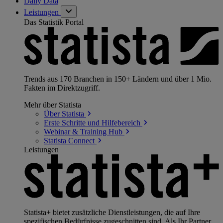
Daily Data
Leistungen
Das Statistik Portal
Trends aus 170 Branchen in 150+ Ländern und über 1 Mio.
Fakten im Direktzugriff.
Mehr über Statista
Über
Statista
Erste Schritte und
Hilfebereich
Webinar & Training
Hub
Statista
Connect
Leistungen
Statista+ bietet zusätzliche Dienstleistungen, die auf Ihre
spezifischen Bedürfnisse zugeschnitten sind. Als Ihr Partner