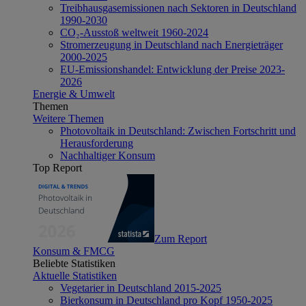
Treibhausgasemissionen nach Sektoren in Deutschland
1990-2030
CO₂-Ausstoß weltweit 1960-2024
Stromerzeugung in Deutschland nach Energieträger
2000-2025
EU-Emissionshandel: Entwicklung der Preise 2023-
2026
Energie & Umwelt
Themen
Weitere Themen
Photovoltaik in Deutschland: Zwischen Fortschritt und
Herausforderung
Nachhaltiger Konsum
Top Report
Zum Report
Konsum & FMCG
Beliebte Statistiken
Aktuelle Statistiken
Vegetarier in Deutschland 2015-2025
Bierkonsum in Deutschland pro Kopf 1950-2025