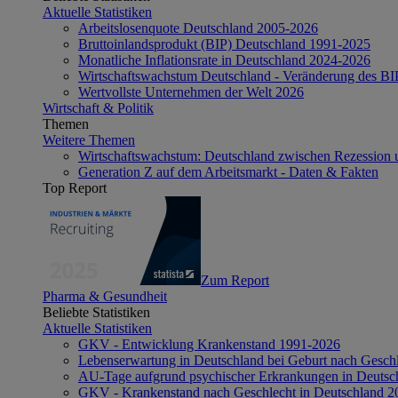
Aktuelle Statistiken
Arbeitslosenquote Deutschland 2005-2026
Bruttoinlandsprodukt (BIP) Deutschland 1991-2025
Monatliche Inflationsrate in Deutschland 2024-2026
Wirtschaftswachstum Deutschland - Veränderung des B
Wertvollste Unternehmen der Welt 2026
Wirtschaft & Politik
Themen
Weitere Themen
Wirtschaftswachstum: Deutschland zwischen Rezession 
Generation Z auf dem Arbeitsmarkt - Daten & Fakten
Top Report
Zum Report
Pharma & Gesundheit
Beliebte Statistiken
Aktuelle Statistiken
GKV - Entwicklung Krankenstand 1991-2026
Lebenserwartung in Deutschland bei Geburt nach Gesch
AU-Tage aufgrund psychischer Erkrankungen in Deutsc
GKV - Krankenstand nach Geschlecht in Deutschland 