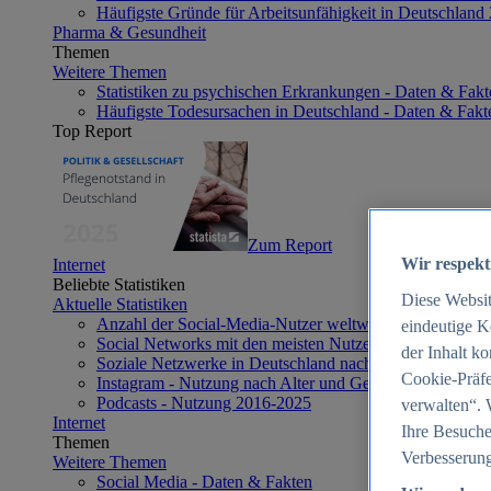
Häufigste Gründe für Arbeitsunfähigkeit in Deutschland
Pharma & Gesundheit
Themen
Weitere Themen
Statistiken zu psychischen Erkrankungen - Daten & Fakt
Häufigste Todesursachen in Deutschland - Daten & Fakt
Top Report
Zum Report
Wir respekt
Internet
Beliebte Statistiken
Diese Websi
Aktuelle Statistiken
Anzahl der Social-Media-Nutzer weltweit 2012-2025
eindeutige K
Social Networks mit den meisten Nutzern weltweit 2025
der Inhalt k
Soziale Netzwerke in Deutschland nach Generationen 2
Cookie-Präfe
Instagram - Nutzung nach Alter und Geschlecht in Deut
Podcasts - Nutzung 2016-2025
verwalten“. 
Internet
Ihre Besuche
Themen
Verbesserung
Weitere Themen
Social Media - Daten & Fakten