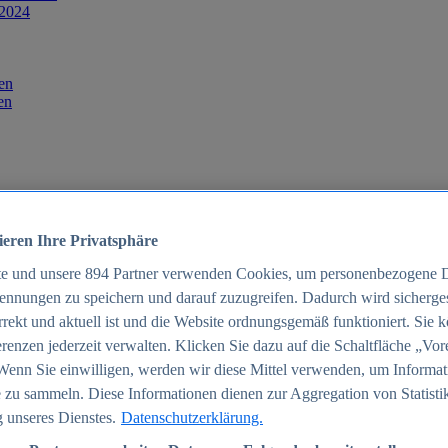
 2024
en
en
ieren Ihre Privatsphäre
te und unsere
894
Partner verwenden Cookies, um personenbezogene 
ennungen zu speichern und darauf zuzugreifen. Dadurch wird sichergest
orrekt und aktuell ist und die Website ordnungsgemäß funktioniert. Sie 
025
renzen jederzeit verwalten. Klicken Sie dazu auf die Schaltfläche „Vor
schland 2025
Wenn Sie einwilligen, werden wir diese Mittel verwenden, um Informat
 zu sammeln. Diese Informationen dienen zur Aggregation von Statisti
 unseres Dienstes.
Datenschutzerklärung.