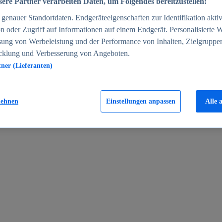
ere Partner verarbeiten Daten, um Folgendes bereitzustellen:
enauer Standortdaten. Endgeräteeigenschaften zur Identifikation aktiv
n oder Zugriff auf Informationen auf einem Endgerät. Personalisierte
sung von Werbeleistung und der Performance von Inhalten, Zielgruppe
cklung und Verbesserung von Angeboten.
tner (Lieferanten)
en 2024
lehnen
Einstellungen anpassen
Alle 
rgeld in Deutschland 2005-2025