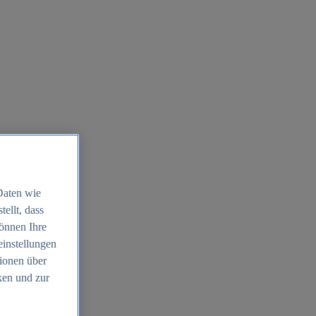
Daten wie
ellt, dass
können Ihre
einstellungen
ionen über
ken und zur