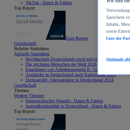
Wir und uns
TikTok - Daten & Fakten
Top Report
Verwendung g
Speichern vo
Inhalte, Mes
sowie Entwi
Zum Report
Liste der Par
Gesellschaft
Beliebte Statistiken
Aktuelle Statistiken
Bevölkerung Deutschlands nach relevanten Altersgrupp
Optionale ab
Die reichsten Menschen der Welt 2026
Empfänger von Arbeitslosengeld II / Sozialgeld / Bürge
Ausländer in Deutschland nach Nationalität 2025
Demografie: Altersstruktur in Deutschland 2024
Gesellschaft
Themen
Weitere Themen
Demografischer Wandel - Daten & Fakten
Jugendkriminalität in Deutschland - Daten & Fakten
Top Report