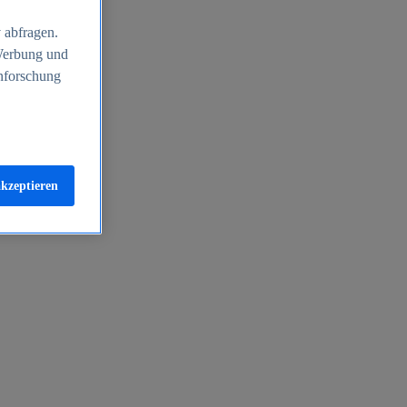
 abfragen.
 Werbung und
nforschung
akzeptieren