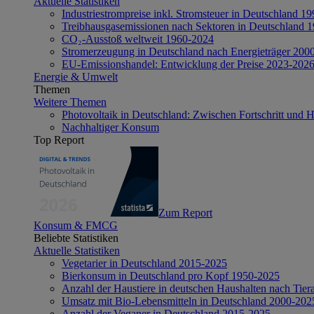
Aktuelle Statistiken
Industriestrompreise inkl. Stromsteuer in Deutschland 1
Treibhausgasemissionen nach Sektoren in Deutschland 
CO₂-Ausstoß weltweit 1960-2024
Stromerzeugung in Deutschland nach Energieträger 200
EU-Emissionshandel: Entwicklung der Preise 2023-202
Energie & Umwelt
Themen
Weitere Themen
Photovoltaik in Deutschland: Zwischen Fortschritt und 
Nachhaltiger Konsum
Top Report
Zum Report
Konsum & FMCG
Beliebte Statistiken
Aktuelle Statistiken
Vegetarier in Deutschland 2015-2025
Bierkonsum in Deutschland pro Kopf 1950-2025
Anzahl der Haustiere in deutschen Haushalten nach Tier
Umsatz mit Bio-Lebensmitteln in Deutschland 2000-202
Anzahl der Veganer in Deutschland 2015-2025