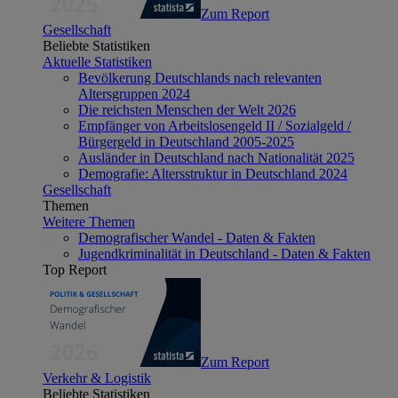
Zum Report
Gesellschaft
Beliebte Statistiken
Aktuelle Statistiken
Bevölkerung Deutschlands nach relevanten
Altersgruppen 2024
Die reichsten Menschen der Welt 2026
Empfänger von Arbeitslosengeld II / Sozialgeld /
Bürgergeld in Deutschland 2005-2025
Ausländer in Deutschland nach Nationalität 2025
Demografie: Altersstruktur in Deutschland 2024
Gesellschaft
Themen
Weitere Themen
Demografischer Wandel - Daten & Fakten
Jugendkriminalität in Deutschland - Daten & Fakten
Top Report
Zum Report
Verkehr & Logistik
Beliebte Statistiken