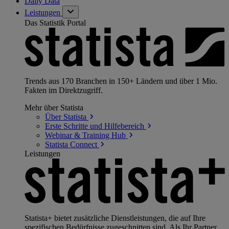
Daily Data
Leistungen
Das Statistik Portal
Trends aus 170 Branchen in 150+ Ländern und über 1 Mio.
Fakten im Direktzugriff.
Mehr über Statista
Über
Statista
Erste Schritte und
Hilfebereich
Webinar & Training
Hub
Statista
Connect
Leistungen
Statista+ bietet zusätzliche Dienstleistungen, die auf Ihre
spezifischen Bedürfnisse zugeschnitten sind. Als Ihr Partner