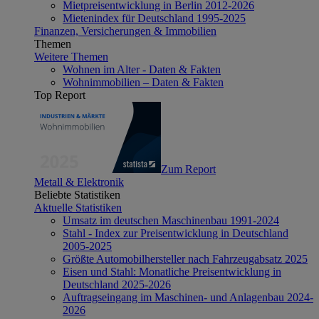
Mietpreisentwicklung in Berlin 2012-2026
Mietenindex für Deutschland 1995-2025
Finanzen, Versicherungen & Immobilien
Themen
Weitere Themen
Wohnen im Alter - Daten & Fakten
Wohnimmobilien – Daten & Fakten
Top Report
Zum Report
Metall & Elektronik
Beliebte Statistiken
Aktuelle Statistiken
Umsatz im deutschen Maschinenbau 1991-2024
Stahl - Index zur Preisentwicklung in Deutschland
2005-2025
Größte Automobilhersteller nach Fahrzeugabsatz 2025
Eisen und Stahl: Monatliche Preisentwicklung in
Deutschland 2025-2026
Auftragseingang im Maschinen- und Anlagenbau 2024-
2026