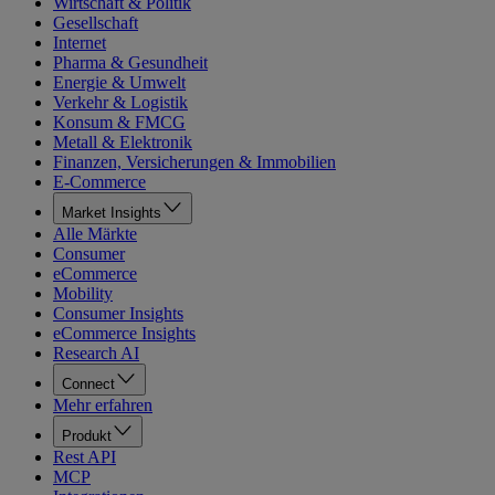
Wirtschaft & Politik
Gesellschaft
Internet
Pharma & Gesundheit
Energie & Umwelt
Verkehr & Logistik
Konsum & FMCG
Metall & Elektronik
Finanzen, Versicherungen & Immobilien
E-Commerce
Market Insights
Alle Märkte
Consumer
eCommerce
Mobility
Consumer Insights
eCommerce Insights
Research AI
Connect
Mehr erfahren
Produkt
Rest API
MCP