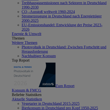
Treibhausgasemissionen nach Sektoren in Deutschland
1990-2030
CO₂-Ausstoß weltweit 1960-2024
Stromerzeugung in Deutschland nach Energieträger
2000-2025
EU-Emissionshandel: Entwicklung der Preise 2023-
2026
Energie & Umwelt
Themen
Weitere Themen
Photovoltaik in Deutschland: Zwischen Fortschritt und
Herausforderung
Nachhaltiger Konsum
Top Report
Zum Report
Konsum & FMCG
Beliebte Statistiken
Aktuelle Statistiken
Vegetarier in Deutschland 2015-2025
Bierkonsum in Deutschland pro Kopf 1950-2025