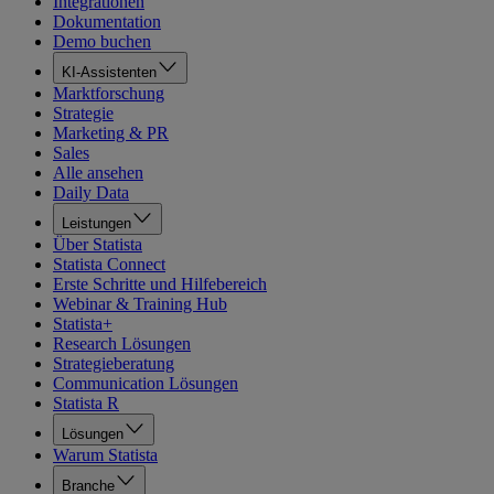
Integrationen
Dokumentation
Demo buchen
KI-Assistenten
Marktforschung
Strategie
Marketing & PR
Sales
Alle ansehen
Daily Data
Leistungen
Über Statista
Statista Connect
Erste Schritte und Hilfebereich
Webinar & Training Hub
Statista+
Research Lösungen
Strategieberatung
Communication Lösungen
Statista R
Lösungen
Warum Statista
Branche