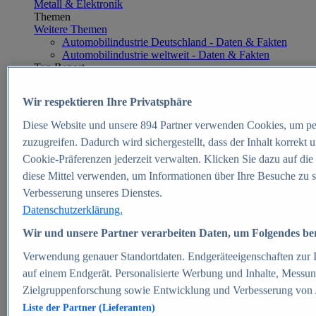
Metall & Elektronik
Themen
Weitere Themen
Automobilindustrie Deutschland - Daten & Fakten
Automobilindustrie weltweit - Daten & Fakten
Top Report
Wir respektieren Ihre Privatsphäre
Diese Website und unsere
894
Partner verwenden Cookies, um pe
Zum Report
zuzugreifen. Dadurch wird sichergestellt, dass der Inhalt korrekt
E-commerce
Cookie-Präferenzen jederzeit verwalten. Klicken Sie dazu auf die
Beliebte Statistiken
diese Mittel verwenden, um Informationen über Ihre Besuche zu s
Aktuelle Statistiken
E-Commerce - Entwicklung des Umsatzes in
Verbesserung unseres Dienstes.
Deutschland 1999-2025
Datenschutzerklärung.
Umsatz von Amazon in Deutschland und weltweit
2010-2025
Wir und unsere Partner verarbeiten Daten, um Folgendes bere
B2C-E-Commerce: Top-50 Online Shops in
Deutschland 2024
Verwendung genauer Standortdaten. Endgeräteeigenschaften zur Id
Marktanteile von Online-Zahlungsverfahren in
auf einem Endgerät. Personalisierte Werbung und Inhalte, Messu
Deutschland 2024
Zielgruppenforschung sowie Entwicklung und Verbesserung von
Umsatzstarke Warengruppen im Online-Handel in
Deutschland 2023-2025
Liste der Partner (Lieferanten)