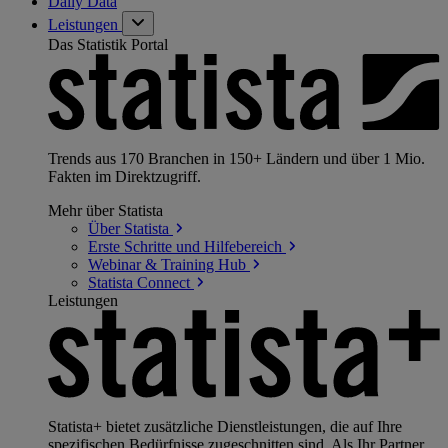
Daily Data
Leistungen
Das Statistik Portal
Trends aus 170 Branchen in 150+ Ländern und über 1 Mio.
Fakten im Direktzugriff.
Mehr über Statista
Über
Statista
Erste Schritte und
Hilfebereich
Webinar & Training
Hub
Statista
Connect
Leistungen
Statista+ bietet zusätzliche Dienstleistungen, die auf Ihre
spezifischen Bedürfnisse zugeschnitten sind. Als Ihr Partner