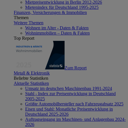
Mietpreisentwicklung in Berlin 2012-2026
Mietenindex für Deutschland 1995-2025
Finanzen, Versicherungen & Immobilien
Themen
Weitere Themen
Wohnen im Alter - Daten & Fakten
Wohnimmobilien – Daten & Fakten
Top Report
Zum Report
Metall & Elektronik
Beliebte Statistiken
Aktuelle Statistiken
Umsatz im deutschen Maschinenbau 1991-2024
Stahl - Index zur Preisentwicklung in Deutschland
2005-2025
Größte Automobilhersteller nach Fahrzeugabsatz 2025
Eisen und Stahl: Monatliche Preisentwicklung in
Deutschland 2025-2026
Auftragseingang im Maschinen- und Anlagenbau 2024-
2026