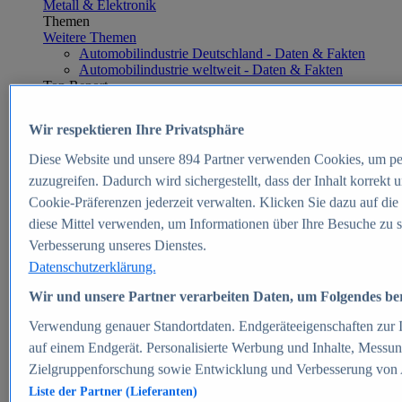
Metall & Elektronik
Themen
Weitere Themen
Automobilindustrie Deutschland - Daten & Fakten
Automobilindustrie weltweit - Daten & Fakten
Top Report
Wir respektieren Ihre Privatsphäre
Diese Website und unsere
894
Partner verwenden Cookies, um pe
Zum Report
zuzugreifen. Dadurch wird sichergestellt, dass der Inhalt korrekt
E-commerce
Cookie-Präferenzen jederzeit verwalten. Klicken Sie dazu auf die
Beliebte Statistiken
diese Mittel verwenden, um Informationen über Ihre Besuche zu s
Aktuelle Statistiken
E-Commerce - Entwicklung des Umsatzes in
Verbesserung unseres Dienstes.
Deutschland 1999-2025
Datenschutzerklärung.
Umsatz von Amazon in Deutschland und weltweit
2010-2025
Wir und unsere Partner verarbeiten Daten, um Folgendes bere
B2C-E-Commerce: Top-50 Online Shops in
Deutschland 2024
Verwendung genauer Standortdaten. Endgeräteeigenschaften zur Id
Marktanteile von Online-Zahlungsverfahren in
auf einem Endgerät. Personalisierte Werbung und Inhalte, Messu
Deutschland 2024
Zielgruppenforschung sowie Entwicklung und Verbesserung von
Umsatzstarke Warengruppen im Online-Handel in
Deutschland 2023-2025
Liste der Partner (Lieferanten)