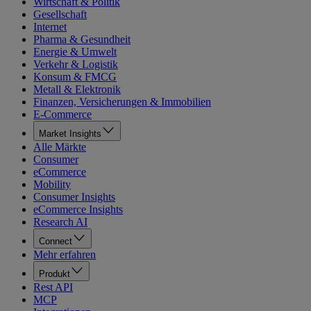
Wirtschaft & Politik
Gesellschaft
Internet
Pharma & Gesundheit
Energie & Umwelt
Verkehr & Logistik
Konsum & FMCG
Metall & Elektronik
Finanzen, Versicherungen & Immobilien
E-Commerce
Market Insights
Alle Märkte
Consumer
eCommerce
Mobility
Consumer Insights
eCommerce Insights
Research AI
Connect
Mehr erfahren
Produkt
Rest API
MCP