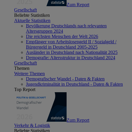
Zum Report
Gesellschaft
Beliebte Statistiken
Aktuelle Statistiken
Bevölkerung Deutschlands nach relevanten
Altersgruppen 2024
Die reichsten Menschen der Welt 2026
Empfänger von Arbeitslosengeld II / Sozialgeld /
Bürgergeld in Deutschland 2005-2025
Ausländer in Deutschland nach Nationalität 2025
Demografie: Altersstruktur in Deutschland 2024
Gesellschaft
Themen
Weitere Themen
Demografischer Wandel - Daten & Fakten
Jugendkriminalität in Deutschland - Daten & Fakten
Top Report
Zum Report
Verkehr & Logistik
Beliebte Statistiken