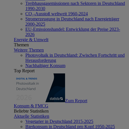
Treibhausgasemissionen nach Sektoren in Deutschland
1990-2030
CO₂-Ausstoß weltweit 1960-2024
Stromerzeugung in Deutschland nach Energieträger
2000-2025
EU-Emissionshandel: Entwicklung der Preise 2023-
2026
Energie & Umwelt
Themen
Weitere Themen
Photovoltaik in Deutschland: Zwischen Fortschritt und
Herausforderung
Nachhaltiger Konsum
Top Report
Zum Report
Konsum & FMCG
Beliebte Statistiken
Aktuelle Statistiken
Vegetarier in Deutschland 2015-2025
Bierkonsum in Deutschland pro Kopf 1950-2025